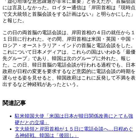
「虚心坦壊な意思疎通が非常に重要」と答えたが、首脳会談
には言及しなかった。ロイター通信は「岸田首相は『現時点
で文大統領と首脳会談をする計画はない』と明らかにした」
と報じた。
この日の両首脳の電話会談は、岸田首相の４日の就任から１
１日目に行われた。その間、岸田首相は米国・英国・中国・
ロシア・オーストラリア・インドの首脳と電話会談をした。
これについて日本メディアは、これらの国はいわゆる「最優
先グループ」であり、韓国は次のグループに外れた、報じ
た。この日、韓日首脳の電話会談が行われる過程でも、日本
政府が日程の変更を要求するなど意図的に電話会談の時期を
遅らせる姿を見せると、韓国政府はこれに反発して不満を表
出するなど神経戦があったという。
関連記事
駐米韓国大使「米国は日本が韓日関係改善にとても強
硬だとの立場」
文大統領と岸田首相が１５日に電話会談へ…日程めぐ
る神経戦、韓国は「後回し」