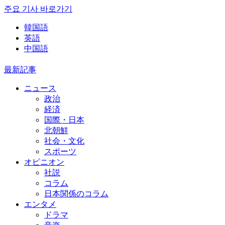
주요 기사 바로가기
韓国語
英語
中国語
最新記事
ニュース
政治
経済
国際・日本
北朝鮮
社会・文化
スポーツ
オピニオン
社説
コラム
日本関係のコラム
エンタメ
ドラマ