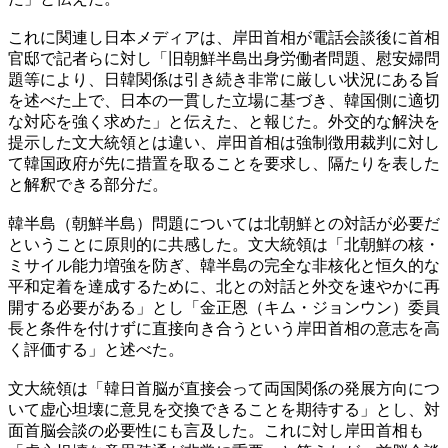
これに関連し日本メディアは、岸田首相が電話会談後に首相
官邸で記者らに対し「旧朝鮮半島出身労働者問題、慰安婦問
題等により、日韓関係は引き続き非常に厳しい状況にある旨
を述べた上で、日本の一貫した立場に基づき、韓国側に適切
な対応を強く求めた」と伝えた、と報じた。外交的な解決を
提示した文大統領とは違い、岸田首相は強制徴用裁判に対し
て韓国政府が先に措置を取ることを要求し、隔たりを表した
と解釈できる部分だ。
韓半島（朝鮮半島）問題については北朝鮮との対話が必要だ
ということに原則的に共感した。文大統領は「北朝鮮の核・
ミサイル能力増強を防ぎ、韓半島の完全な非核化と恒久的な
平和定着を達成するために、北との対話と外交を速やかに再
開する必要がある」とし「金正恩（キム・ジョンウン）委員
長と条件を付けずに直接向き合うという岸田首相の意志を高
く評価する」と述べた。
文大統領は「韓日首脳が直接会って両国関係の発展方向につ
いて虚心坦壊に意見を交換できることを期待する」とし、対
面首脳会談の必要性にも言及した。これに対し岸田首相も