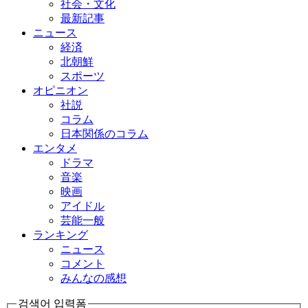
社会・文化
最新記事
ニュース
経済
北朝鮮
スポーツ
オピニオン
社説
コラム
日本関係のコラム
エンタメ
ドラマ
音楽
映画
アイドル
芸能一般
ランキング
ニュース
コメント
みんなの感想
검색어 입력폼