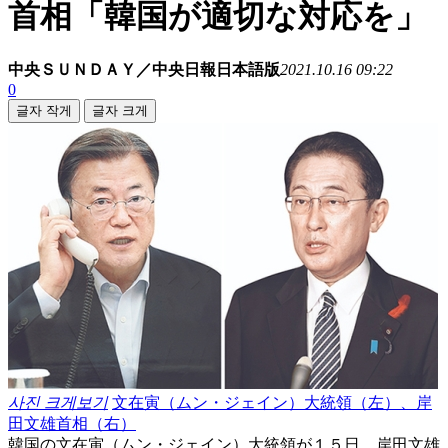
首相「韓国が適切な対応を」
中央ＳＵＮＤＡＹ／中央日報日本語版
2021.10.16 09:22
0
글자 작게
글자 크게
사진 크게보기
文在寅（ムン・ジェイン）大統領（左）、岸
田文雄首相（右）
韓国の文在寅（ムン・ジェイン）大統領が１５日、岸田文雄