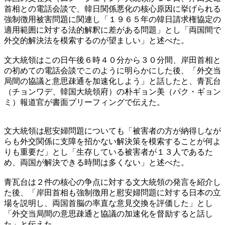
首相との電話会談で、韓日関係悪化の核心原因に挙げられる
強制徴用被害問題に関連し「１９６５年の韓日請求権協定の
適用範囲に対する法的解釈に差がある問題」とし「両国間で
外交的解決法を模索するのが望ましい」と述べた。
文大統領はこの日午後６時４０分から３０分間、岸田首相と
の初めての電話会談でこのように明らかにした後、「外交当
局間の協議と意思疎通を加速化しよう」と話したと、青瓦台
（チョンワデ、韓国大統領府）の朴ギョン美（パク・ギョン
ミ）報道官が書面ブリーフィングで伝えた。
文大統領は慰安婦問題についても「被害者の方が納得しなが
らも外交関係に支障を招かない解決策を模索することが何よ
りも重要だ」とし「生存している被害者が１３人であるた
め、両国が解決できる時間は多くない」と述べた。
青瓦台は２件の核心の争点に対する文大統領の発言を紹介し
た後、「岸田首相も強制徴用と慰安婦問題に対する日本の立
場を説明し、両国首脳の率直な意見交換を評価した」とし
「外交当局間の意思疎通と協議の加速化を督励すると話し
た」と伝えた。