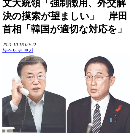
文大統領「強制徴用、外交解
決の摸索が望ましい」 岸田
首相「韓国が適切な対応を」
2021.10.16 09:22
뉴스 메뉴 보기