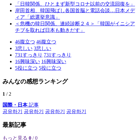
「日韓関係、ひとまず新型コロナ以前の交流回復を」
岸田首相、韓国飛ばし各国首脳と電話会談…日本メデ
ィア「総選挙意識」
＜危機の韓日関係、連続診断２４＞「韓国がイニシア
チブを取れば日本も動きだす」
46
腹立つ
46
腹立つ
3
悲しい
3
悲しい
731
すっきり
731
すっきり
16
興味深い
16
興味深い
5
役に立つ
5
役に立つ
みんなの感想ランキング
1
/ 2
国際・日本
記事
공유하기
공유하기
공유하기
공유하기
最新記事
もっと見る
0
/ 0