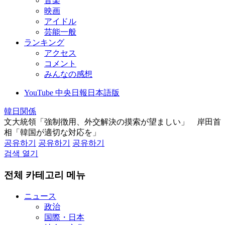
音楽
映画
アイドル
芸能一般
ランキング
アクセス
コメント
みんなの感想
YouTube 中央日報日本語版
韓日関係
文大統領「強制徴用、外交解決の摸索が望ましい」 岸田首
相「韓国が適切な対応を」
공유하기
공유하기
공유하기
검색 열기
전체 카테고리 메뉴
ニュース
政治
国際・日本