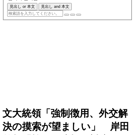
見出し or 本文
見出し and 本文
文大統領「強制徴用、外交解
決の摸索が望ましい」 岸田