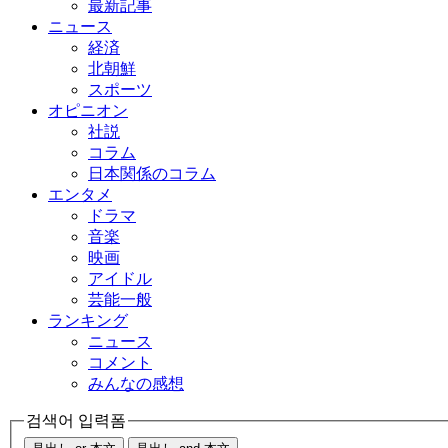
最新記事
ニュース
経済
北朝鮮
スポーツ
オピニオン
社説
コラム
日本関係のコラム
エンタメ
ドラマ
音楽
映画
アイドル
芸能一般
ランキング
ニュース
コメント
みんなの感想
검색어 입력폼