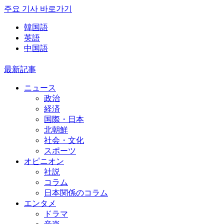
주요 기사 바로가기
韓国語
英語
中国語
最新記事
ニュース
政治
経済
国際・日本
北朝鮮
社会・文化
スポーツ
オピニオン
社説
コラム
日本関係のコラム
エンタメ
ドラマ