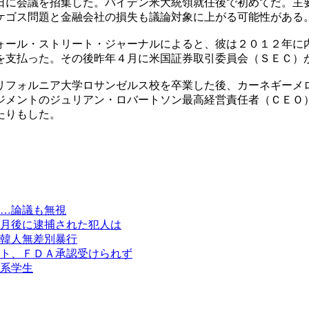
日に会議を招集した。バイデン米大統領就任後で初めてだ。主
ケゴス問題と金融会社の損失も議論対象に上がる可能性がある
ォール・ストリート・ジャーナルによると、彼は２０１２年に
を支払った。その後昨年４月に米国証券取引委員会（ＳＥＣ）
リフォルニア大学ロサンゼルス校を卒業した後、カーネギーメ
ジメントのジュリアン・ロバートソン最高経営責任者（ＣＥＯ
たりもした。
…論議も無視
月後に逮捕された犯人は
韓人無差別暴行
ト、ＦＤＡ承認受けられず
系学生