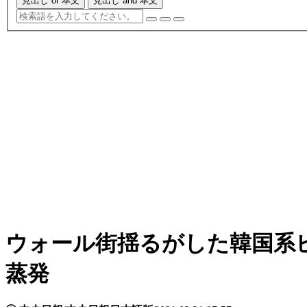
見出し or 本文
見出し and 本文
ウォール街揺るがした韓国系
蒸発