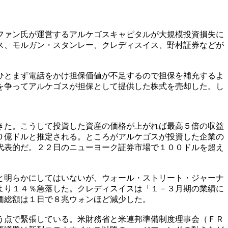
ファン氏が運営するアルケゴスキャピタルが大規模投資損失に
ス、モルガン・スタンレー、クレディスイス、野村証券などが
ひとまず電話をかけ担保価値が不足するので担保を補充するよ
を争ってアルケゴスが担保として提供した株式を売却した。し
きた。こうして投資した資産の価格が上がれば最高５倍の収益
０億ドルと推定される。ところがアルケゴスが投資した企業の
代表的だ。２２日のニューヨーク証券市場で１００ドルを超え
と明らかにしてはいないが、ウォール・ストリート・ジャーナ
より１４％急落した。クレディスイスは「１－３月期の業績に
価総額は１日で８兆ウォンほど減少した。
う点で緊張している。米財務省と米連邦準備制度理事会（ＦＲ