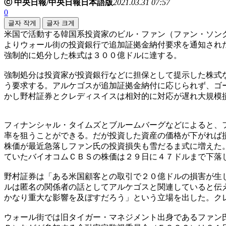
ⓒ 中央日報/中央日報日本語版
2021.03.31 07:57
0
글자 작게
글자 크게
米国で活動する韓国系投資家のビル・ファン（ファン・ソン
よりウォール街の投資銀行で追加証拠金納付要求を通知され
強制的に処分した株式は３００億ドルに達する。
強制処分は投資家が投資銀行などに担保として提示した株式
う要求する。アルケゴスが追加証拠金納付に応じられず、ゴ
かし野村証券とクレディスイスは相対的に対応が遅れ大規模
フィナンシャル・タイムズとブルームバーグなどによると、
率を狙うことができる。だが投資した資産の価格が下がれば
株価が最近急落しファン氏の投資損失も雪だるま式に増えた
ていたバイオコムＣＢＳの株価は２９日に４７ドルまで下落
野村証券は「ある米国顧客との取引で２０億ドルの損害が生
ルは匿名の関係者の話としてアルケゴスと関連していると伝
かなり重大な影響を及ぼすだろう」という立場を出した。ク
ウォール街では旧タイガー・マネジメント出身であるファン