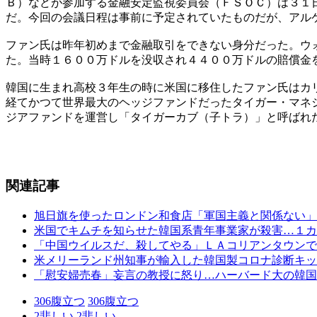
Ｂ）などが参加する金融安定監視委員会（ＦＳＯＣ）は３１
だ。今回の会議日程は事前に予定されていたものだが、アル
ファン氏は昨年初めまで金融取引をできない身分だった。ウ
た。当時１６００万ドルを没収され４４００万ドルの賠償金
韓国に生まれ高校３年生の時に米国に移住したファン氏はカ
経てかつて世界最大のヘッジファンドだったタイガー・マネ
ジアファンドを運営し「タイガーカブ（子トラ）」と呼ばれ
関連記事
旭日旗を使ったロンドン和食店「軍国主義と関係ない」
米国でキムチを知らせた韓国系青年事業家が殺害…１カ
「中国ウイルスだ、殺してやる」ＬＡコリアンタウンで
米メリーランド州知事が輸入した韓国製コロナ診断キッ
「慰安婦売春」妄言の教授に怒り…ハーバード大の韓国
306
腹立つ
306
腹立つ
2
悲しい
2
悲しい