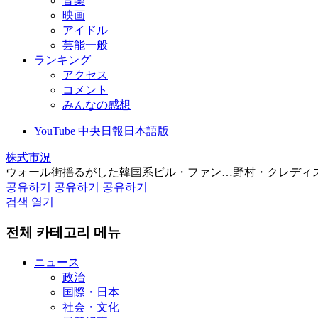
音楽
映画
アイドル
芸能一般
ランキング
アクセス
コメント
みんなの感想
YouTube 中央日報日本語版
株式市況
ウォール街揺るがした韓国系ビル・ファン…野村・クレディ
공유하기
공유하기
공유하기
검색 열기
전체 카테고리 메뉴
ニュース
政治
国際・日本
社会・文化