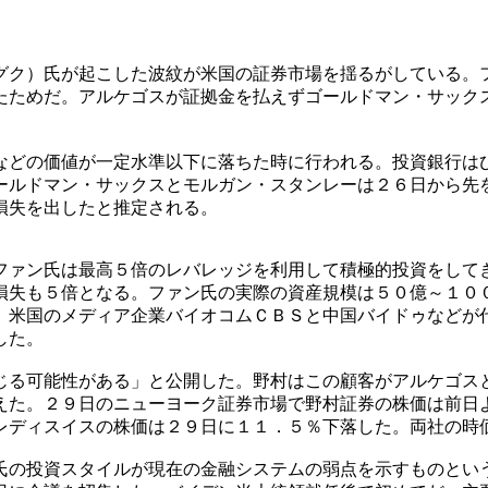
グク）氏が起こした波紋が米国の証券市場を揺るがしている。
たためだ。アルケゴスが証拠金を払えずゴールドマン・サック
などの価値が一定水準以下に落ちた時に行われる。投資銀行は
ールドマン・サックスとモルガン・スタンレーは２６日から先
損失を出したと推定される。
ファン氏は最高５倍のレバレッジを利用して積極的投資をして
損失も５倍となる。ファン氏の実際の資産規模は５０億～１０
。米国のメディア企業バイオコムＣＢＳと中国バイドゥなどが
した。
じる可能性がある」と公開した。野村はこの顧客がアルケゴス
えた。２９日のニューヨーク証券市場で野村証券の株価は前日
レディスイスの株価は２９日に１１．５％下落した。両社の時
氏の投資スタイルが現在の金融システムの弱点を示すものとい