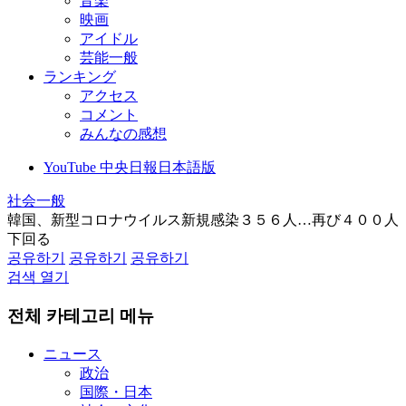
音楽
映画
アイドル
芸能一般
ランキング
アクセス
コメント
みんなの感想
YouTube 中央日報日本語版
社会一般
韓国、新型コロナウイルス新規感染３５６人…再び４００人
下回る
공유하기
공유하기
공유하기
검색 열기
전체 카테고리 메뉴
ニュース
政治
国際・日本