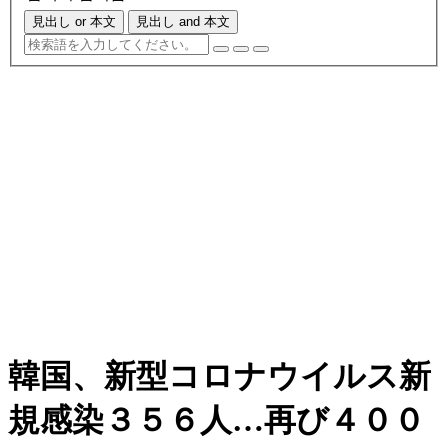
見出し or 本文
見出し and 本文
韓国、新型コロナウイルス新
規感染３５６人…再び４００