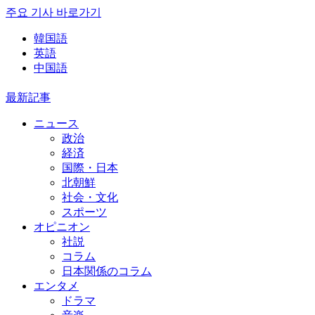
주요 기사 바로가기
韓国語
英語
中国語
最新記事
ニュース
政治
経済
国際・日本
北朝鮮
社会・文化
スポーツ
オピニオン
社説
コラム
日本関係のコラム
エンタメ
ドラマ