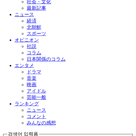
社会・文化
最新記事
ニュース
経済
北朝鮮
スポーツ
オピニオン
社説
コラム
日本関係のコラム
エンタメ
ドラマ
音楽
映画
アイドル
芸能一般
ランキング
ニュース
コメント
みんなの感想
검색어 입력폼