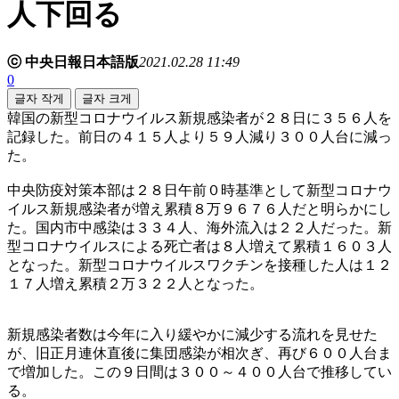
人下回る
ⓒ 中央日報日本語版
2021.02.28 11:49
0
글자 작게
글자 크게
韓国の新型コロナウイルス新規感染者が２８日に３５６人を
記録した。前日の４１５人より５９人減り３００人台に減っ
た。
中央防疫対策本部は２８日午前０時基準として新型コロナウ
イルス新規感染者が増え累積８万９６７６人だと明らかにし
た。国内市中感染は３３４人、海外流入は２２人だった。新
型コロナウイルスによる死亡者は８人増えて累積１６０３人
となった。新型コロナウイルスワクチンを接種した人は１２
１７人増え累積２万３２２人となった。
新規感染者数は今年に入り緩やかに減少する流れを見せた
が、旧正月連休直後に集団感染が相次ぎ、再び６００人台ま
で増加した。この９日間は３００～４００人台で推移してい
る。