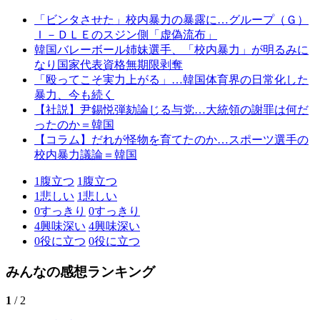
「ビンタさせた」校内暴力の暴露に…グループ（Ｇ）
Ｉ－ＤＬＥのスジン側「虚偽流布」
韓国バレーボール姉妹選手、「校内暴力」が明るみに
なり国家代表資格無期限剥奪
「殴ってこそ実力上がる」…韓国体育界の日常化した
暴力、今も続く
【社説】尹錫悦弾劾論じる与党…大統領の謝罪は何だ
ったのか＝韓国
【コラム】だれが怪物を育てたのか…スポーツ選手の
校内暴力議論＝韓国
1
腹立つ
1
腹立つ
1
悲しい
1
悲しい
0
すっきり
0
すっきり
4
興味深い
4
興味深い
0
役に立つ
0
役に立つ
みんなの感想ランキング
1
/ 2