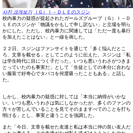
사진 크게보기
（Ｇ）Ｉ－ＤＬＥのスジン
校内暴力の疑惑が提起されたガールズグループ（Ｇ）Ｉ－Ｄ
ＬＥのスジンが「物議をかもして申し訳ない」と立場を明ら
かにした。ただし、校内暴力に関連しては「ただ一度も暴行
を加えたことはない」と一線を画した。
２２日、スジンはファンサイトを通じて「多く悩んだとこ
ろ、文章を載せる」としてこのように伝えた。スジンは「私
は学生時代に目につく子だった。いつも悪いうわさがつきま
とっていたのも事実だ」として「生徒としての本分に合わな
い服装で好奇心でタバコを何度吸ったこともある」と話し
た。
しかし、校内暴力の疑惑に対しては「本当に納得がいかな
い。いつも悪いうわさは気にしなかったが、多くのファンの
方々が苦しんでいることを見てそのまますべてのことを打ち
明ける」とし、事実と違うことを強調した。
また「今日、文章を載せた友達と私は本当に仲の良い友人だ