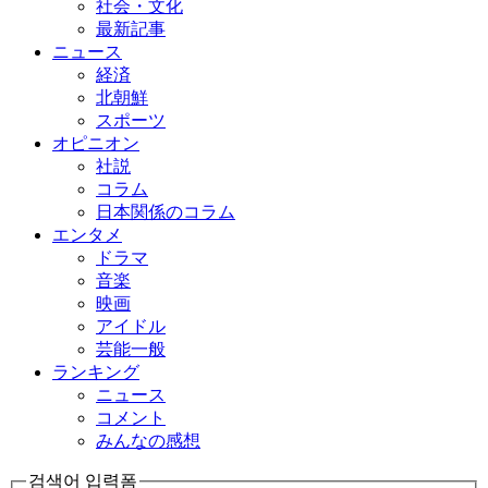
社会・文化
最新記事
ニュース
経済
北朝鮮
スポーツ
オピニオン
社説
コラム
日本関係のコラム
エンタメ
ドラマ
音楽
映画
アイドル
芸能一般
ランキング
ニュース
コメント
みんなの感想
검색어 입력폼