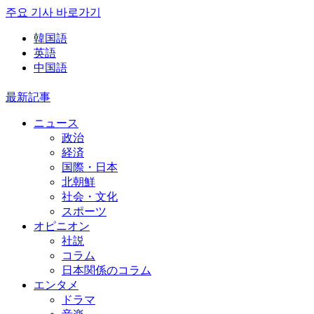
주요 기사 바로가기
韓国語
英語
中国語
最新記事
ニュース
政治
経済
国際・日本
北朝鮮
社会・文化
スポーツ
オピニオン
社説
コラム
日本関係のコラム
エンタメ
ドラマ