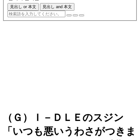
見出し or 本文
見出し and 本文
（Ｇ）Ｉ－ＤＬＥのスジン
「いつも悪いうわさがつきま