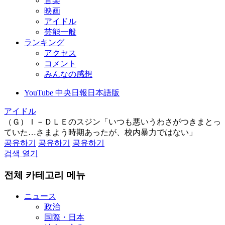
音楽
映画
アイドル
芸能一般
ランキング
アクセス
コメント
みんなの感想
YouTube 中央日報日本語版
アイドル
（Ｇ）Ｉ－ＤＬＥのスジン「いつも悪いうわさがつきまとっ
ていた…さまよう時期あったが、校内暴力ではない」
공유하기
공유하기
공유하기
검색 열기
전체 카테고리 메뉴
ニュース
政治
国際・日本