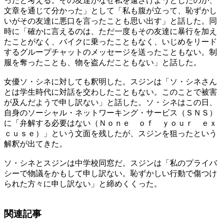
ったと考える。その友達がなぜ私を遠ざけようとしたのか、
文章を通じて分かった」として「私も腹が立って、恥ずかし
いがその友達に悪口を言ったことも思い出す」と話した。同
時に「確かに言えるのは、ただ一度もその友達に暴行を加え
たことがなく、バイクに乗ったこともなく、いじめをリード
するグループチャットのメッセージを送ったこともない。制
服を奪ったことも、物を盗んだこともない」と話した。
女優ソ・シネに対しても釈明した。スジンは「ソ・シネさん
とは学生時代に対話を交わしたこともない。このことで被害
が及んだようで申し訳ない」と話した。ソ・シネはこの日、
自身のソーシャル・ネットワーキング・サービス（ＳＮＳ）
に「弁解する必要はない（Ｎｏｎｅ ｏｆ ｙｏｕｒ ｅｘ
ｃｕｓｅ）」という文面を残したが、スジンを狙ったという
解釈が出てきた。
ソ・シネとスジンは中学校同窓だ。スジンは「私のプライバ
シーで物議をかもして申し訳ない。恥ずかしい行動で傷つけ
られた方々に申し訳ない」と締めくくった。
関連記事