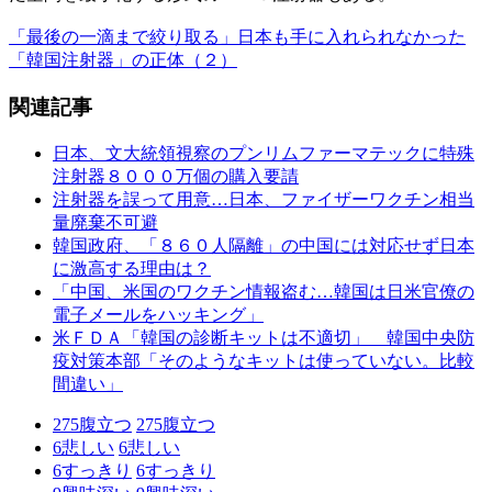
「最後の一滴まで絞り取る」日本も手に入れられなかった
「韓国注射器」の正体（２）
関連記事
日本、文大統領視察のプンリムファーマテックに特殊
注射器８０００万個の購入要請
注射器を誤って用意…日本、ファイザーワクチン相当
量廃棄不可避
韓国政府、「８６０人隔離」の中国には対応せず日本
に激高する理由は？
「中国、米国のワクチン情報盗む…韓国は日米官僚の
電子メールをハッキング」
米ＦＤＡ「韓国の診断キットは不適切」 韓国中央防
疫対策本部「そのようなキットは使っていない。比較
間違い」
275
腹立つ
275
腹立つ
6
悲しい
6
悲しい
6
すっきり
6
すっきり