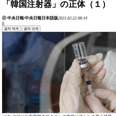
「韓国注射器」の正体（１）
ⓒ 中央日報/中央日報日本語版
2021.02.22 08:14
0
글자 작게
글자 크게