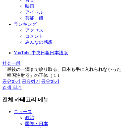
音楽
映画
アイドル
芸能一般
ランキング
アクセス
コメント
みんなの感想
YouTube 中央日報日本語版
社会一般
「最後の一滴まで絞り取る」日本も手に入れられなかった
「韓国注射器」の正体（１）
공유하기
공유하기
공유하기
검색 열기
전체 카테고리 메뉴
ニュース
政治
国際・日本