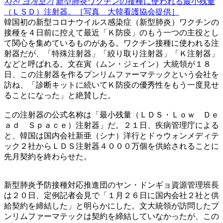
사진 크게보기
新型肺炎ワクチンの接種に使われる最小残量
（ＬＳＤ）注射器。［写真 大韓看護協会提供］
韓国初の新型コロナウイルス感染症（新型肺炎）ワクチンの
接種を４日前に控えて最近「Ｋ防疫」のもう一つの主役とし
て関心を集めているものがある。ワクチン接種に使われる注
射器だが、「特殊注射器」「絞り取り注射器」「Ｋ注射器」
などと呼ばれる。文在寅（ムン・ジェイン）大統領が１８
日、この注射器を作るプンリムファーマテックという会社を
訪ね、「診断キットに続いてＫ防疫の優秀性をもう一度見せ
ることになった」と絶賛した。
この注射器の公式名称は「最小残量（ＬＤＳ・Ｌｏｗ Ｄｅ
ａｄ Ｓｐａｃｅ）注射器」だ。２１日、疾病管理庁による
と、韓国は国内会社新亜（シナ）洋行とドゥウォンメディテ
ック２社からＬＤＳ注射器４０００万個を供給されることに
先月契約を終わらせた。
新型肺炎予防接種対応推進団のヤン・ドンギョ資源管理班長
は２０日、定例記者会見で「１月２６日に国内会社２社と供
給契約を締結した」と明らかにした。文大統領が訪問したプ
ンリムファーマテックは契約を締結していなかったが、この