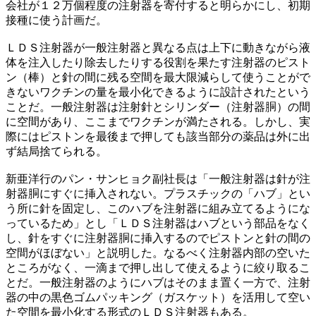
会社が１２万個程度の注射器を寄付すると明らかにし、初期
接種に使う計画だ。
ＬＤＳ注射器が一般注射器と異なる点は上下に動きながら液
体を注入したり除去したりする役割を果たす注射器のピスト
ン（棒）と針の間に残る空間を最大限減らして使うことがで
きないワクチンの量を最小化できるように設計されたという
ことだ。一般注射器は注射針とシリンダー（注射器胴）の間
に空間があり、ここまでワクチンが満たされる。しかし、実
際にはピストンを最後まで押しても該当部分の薬品は外に出
ず結局捨てられる。
新亜洋行のパン・サンヒョク副社長は「一般注射器は針が注
射器胴にすぐに挿入されない。プラスチックの「ハブ」とい
う所に針を固定し、このハブを注射器に組み立てるようにな
っているため」とし「ＬＤＳ注射器はハブという部品をなく
し、針をすぐに注射器胴に挿入するのでピストンと針の間の
空間がほぼない」と説明した。なるべく注射器内部の空いた
ところがなく、一滴まで押し出して使えるように絞り取るこ
とだ。一般注射器のようにハブはそのまま置く一方で、注射
器の中の黒色ゴムパッキング（ガスケット）を活用して空い
た空間を最小化する形式のＬＤＳ注射器もある。