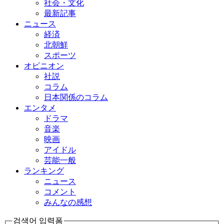
社会・文化
最新記事
ニュース
経済
北朝鮮
スポーツ
オピニオン
社説
コラム
日本関係のコラム
エンタメ
ドラマ
音楽
映画
アイドル
芸能一般
ランキング
ニュース
コメント
みんなの感想
검색어 입력폼