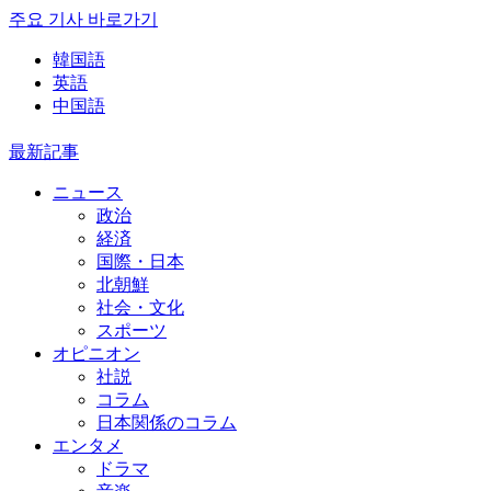
주요 기사 바로가기
韓国語
英語
中国語
最新記事
ニュース
政治
経済
国際・日本
北朝鮮
社会・文化
スポーツ
オピニオン
社説
コラム
日本関係のコラム
エンタメ
ドラマ