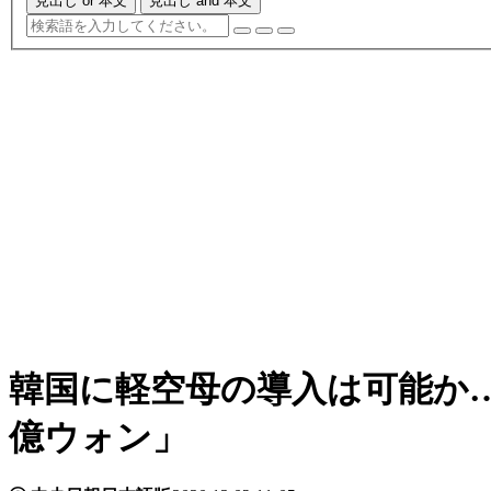
見出し or 本文
見出し and 本文
韓国に軽空母の導入は可能か
億ウォン」