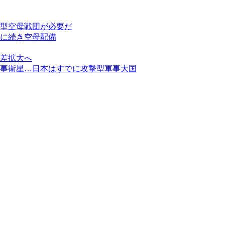
型空母戦団が必要だ
に続き空母配備
差拡大へ
事衛星…日本はすでに攻撃型軍事大国