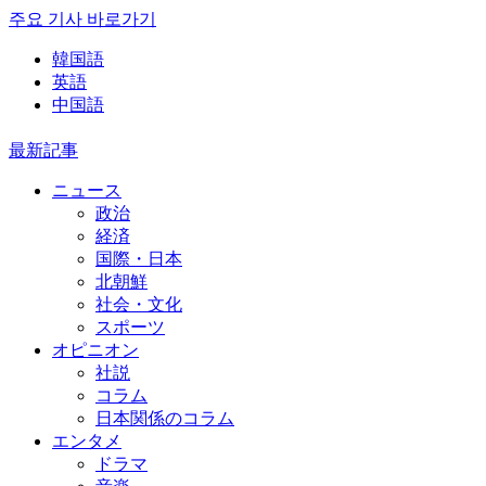
주요 기사 바로가기
韓国語
英語
中国語
最新記事
ニュース
政治
経済
国際・日本
北朝鮮
社会・文化
スポーツ
オピニオン
社説
コラム
日本関係のコラム
エンタメ
ドラマ