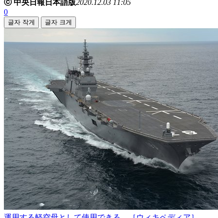
ⓒ 中央日報日本語版
2020.12.03 11:05
0
글자 작게
글자 크게
運用する軽空母として使用できる。［ウィキペディア］