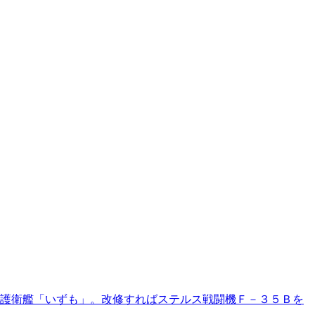
護衛艦「いずも」。改修すればステルス戦闘機Ｆ－３５Ｂを