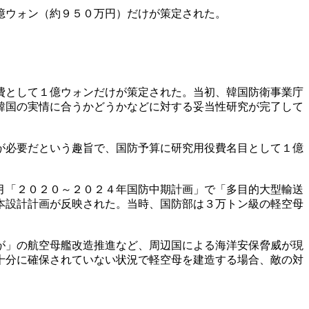
億ウォン（約９５０万円）だけが策定された。
費として１億ウォンだけが策定された。当初、韓国防衛事業庁
韓国の実情に合うかどうかなどに対する妥当性研究が完了して
が必要だという趣旨で、国防予算に研究用役費名目として１億
月「２０２０～２０２４年国防中期計画」で「多目的大型輸送
本設計計画が反映された。当時、国防部は３万トン級の軽空母
が」の航空母艦改造推進など、周辺国による海洋安保脅威が現
十分に確保されていない状況で軽空母を建造する場合、敵の対