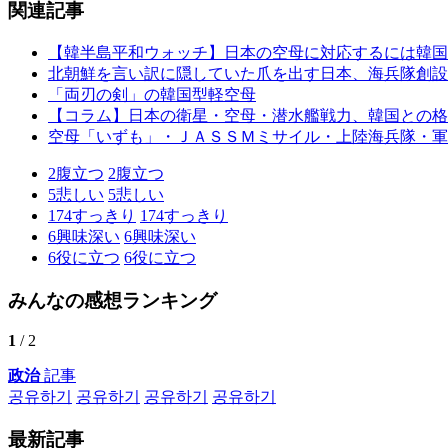
関連記事
【韓半島平和ウォッチ】日本の空母に対応するには韓国
北朝鮮を言い訳に隠していた爪を出す日本、海兵隊創設
「両刃の剣」の韓国型軽空母
【コラム】日本の衛星・空母・潜水艦戦力、韓国との格
空母「いずも」・ＪＡＳＳＭミサイル・上陸海兵隊・軍
2
腹立つ
2
腹立つ
5
悲しい
5
悲しい
174
すっきり
174
すっきり
6
興味深い
6
興味深い
6
役に立つ
6
役に立つ
みんなの感想ランキング
1
/ 2
政治
記事
공유하기
공유하기
공유하기
공유하기
最新記事