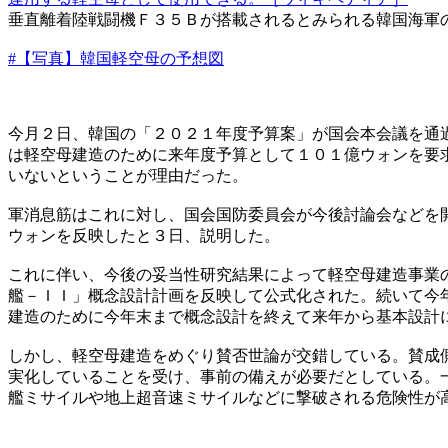
垂直離着陸戦闘機Ｆ３５Ｂが搭載されるとみられる韓国海軍
#【写真】韓国軽空母の予想図
今月２日、韓国の「２０２１年度予算案」が国会本会議を通
は軽空母建造のために来年度予算として１０１億ウォンを要
いないということが理由だった。
軍消息筋はこれに対し、国会国防委員会が今後討論会などを
ウォンを反映したと３日、説明した。
これに伴い、今後の妥当性研究結果によって軽空母建造事業
艦－ＩＩ」概念設計計画を反映して公式化された。続いて今
建造のために今年末まで概念設計を終えて来年から基本設計
しかし、軽空母建造をめぐり賛否世論が交錯している。賛成
実化していることを受け、事前の備えが必要だとしている。
艦ミサイルや地上超音速ミサイルなどに撃破される危険性が