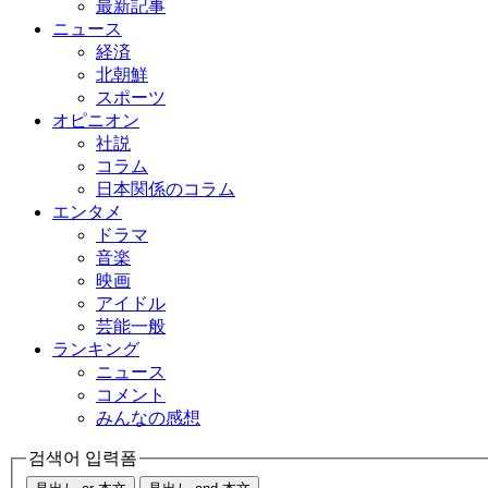
最新記事
ニュース
経済
北朝鮮
スポーツ
オピニオン
社説
コラム
日本関係のコラム
エンタメ
ドラマ
音楽
映画
アイドル
芸能一般
ランキング
ニュース
コメント
みんなの感想
검색어 입력폼