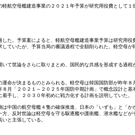
の軽航空母艦建造事業の２０２１年予算が研究用役費として１
過した。予算案によると、軽航空母艦建造事業予算は研究用役
求していたが、予算当局の審議過程で全額削られた。軽空母が
開いて世論をさらに取りまとめ、国民的な共感を形成する過程
の運命が決まるものとみられる。軽空母は韓国国防部が昨年８
年８月「２０２１～２０２５年国防中期計画」で概念設計と基
に着手し、２０３０年初めに戦力化する計画を説明していた。
側は中国の航空母艦４隻の確保推進、日本の「いずも」と「か
一方、反対世論は軽空母を守る駆逐艦や護衛艦、潜水艦などが
高いと主張している。