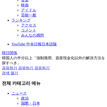
音楽
映画
アイドル
芸能一般
ランキング
アクセス
コメント
みんなの感想
YouTube 中央日報日本語版
韓日関係
韓国人の半分以上「強制徴用、資産現金化以外の解決方法を
探すべき」
공유하기
공유하기
공유하기
검색 열기
전체 카테고리 메뉴
ニュース
政治
国際・日本