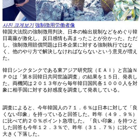
사진 크게보기
強制徴用労働者像
韓国大法院の強制徴用判決、日本の輸出規制などをめぐり韓
日葛藤が激化し、反日感情も高まったことが分かった。ただ
し、強制徴用賠償問題は日本企業に対する強制執行ではな
く、他のやり方で解決しなければならないという意見が増え
た。
韓日シンクタンクである東アジア研究院（ＥＡＩ）と言論Ｎ
ＰＯは「第８回韓日共同世論調査」の結果を１５日、発表し
た。両機関は２０１３年から毎年韓日国民各１０００人を対
象に相手国に対する好感度を調査して発表している。
調査によると、今年韓国人の７１．６％は日本に対して「良
くない印象」を持っていると回答した。昨年（４９．９％）
に比べて約２０％ポイント急増した。「良い印象」を持つと
した回答も今年１２．３％で、昨年（３１．７％）に比べて
大きく下落した。