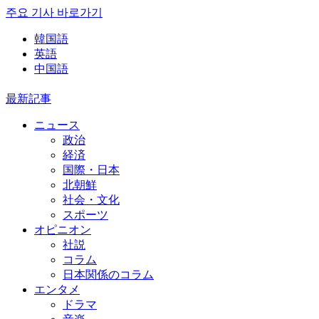
주요 기사 바로가기
韓国語
英語
中国語
最新記事
ニュース
政治
経済
国際・日本
北朝鮮
社会・文化
スポーツ
オピニオン
社説
コラム
日本関係のコラム
エンタメ
ドラマ