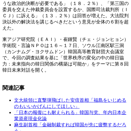
うな政治的決断が必要である」（１８．２％）、「第三国の
委員を交えた仲裁委員会を設置するか、国際司法裁判所（Ｉ
ＣＪ）に訴える」（１３．２％）は回答が増えた。大法院判
決以外の解決法を講じるべきだという意見が全体の６割を超
えた。
東アジア研究院（ＥＡＩ）・崔鍾賢（チェ・ジョンヒョン）
学術院・言論ＮＰＯは１６～１７日、ソウル江南区駅三洞
（カンナムグ・ヨクサムドン）韓国高等教育財団大会議室
で、今回の調査結果を基に「世界秩序の変化の中の韓日協
力：未来指向の韓日関係の構築は可能か」をテーマに第８回
韓日未来対話を開く。
関連記事
文大統領に直撃弾飛ばした安倍首相「福島をいじめる
のもいいかげんにしてほしい」
「日本の報復にも耐えられる」韓国与党、年内日本企
業資産現金化論
麻生副首相「金融制裁すれば韓国が先に疲弊するだろ
う」