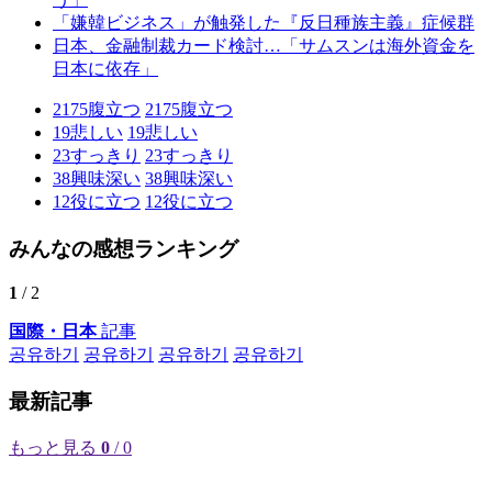
「嫌韓ビジネス」が触発した『反日種族主義』症候群
日本、金融制裁カード検討…「サムスンは海外資金を
日本に依存」
2175
腹立つ
2175
腹立つ
19
悲しい
19
悲しい
23
すっきり
23
すっきり
38
興味深い
38
興味深い
12
役に立つ
12
役に立つ
みんなの感想ランキング
1
/ 2
国際・日本
記事
공유하기
공유하기
공유하기
공유하기
最新記事
もっと見る
0
/ 0