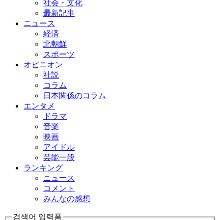
社会・文化
最新記事
ニュース
経済
北朝鮮
スポーツ
オピニオン
社説
コラム
日本関係のコラム
エンタメ
ドラマ
音楽
映画
アイドル
芸能一般
ランキング
ニュース
コメント
みんなの感想
검색어 입력폼