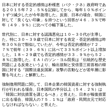
日本に対する否定的感情は朴槿恵（パク・クネ）政府時であ
る２０１５年７２．５％を記録してから、毎年１０％ポイン
トずつ減少したが今年急増した。反面、日本の場合、韓国に
対して「良くない印象」を持つという回答が４６．３％で昨
年（４９．９％）に比べて小幅下落した。
世代別に、日本に対する認識悪化は１０～３０代が主導し
た。特に３０～３９歳で日本に対する肯定・否定的感情は昨
年３０％台で類似していたが、今年は否定的感情が７２．
７％で前年（３９．６％）に比べて３３％ポイント以上増加
した。１８～２９歳でも否定的感情が３３．９％から５２．
８％に急増した。ＥＡＩのソン・ヨル院長は「伝統的な歴史
問題による反発というより、輸出規制と安倍晋三前首相の韓
国に対する『国際法違反国家』攻撃の言動などが若年層に影
響を与えた」と解釈した。
強制徴用問題に関して、日本企業の韓国資産に対する強制執
行が行われる場合、日本国民の半分以上（５４．２％）は
「韓国に対抗措置を講じるべき」と答えた。日本が報復措置
に出る場合、韓国人の７５．１％は「政府・民間次元で対応
しなければならない」と答えた。