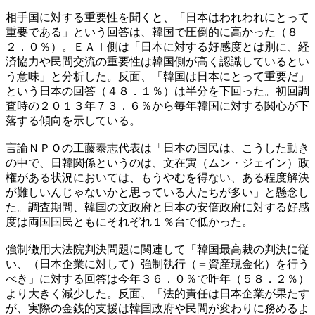
相手国に対する重要性を聞くと、「日本はわれわれにとって
重要である」という回答は、韓国で圧倒的に高かった（８
２．０％）。ＥＡＩ側は「日本に対する好感度とは別に、経
済協力や民間交流の重要性は韓国側が高く認識しているとい
う意味」と分析した。反面、「韓国は日本にとって重要だ」
という日本の回答（４８．１％）は半分を下回った。初回調
査時の２０１３年７３．６％から毎年韓国に対する関心が下
落する傾向を示している。
言論ＮＰＯの工藤泰志代表は「日本の国民は、こうした動き
の中で、日韓関係というのは、文在寅（ムン・ジェイン）政
権がある状況においては、もうやむを得ない、ある程度解決
が難しいんじゃないかと思っている人たちが多い」と懸念し
た。調査期間、韓国の文政府と日本の安倍政府に対する好感
度は両国国民ともにそれぞれ１％台で低かった。
強制徴用大法院判決問題に関連して「韓国最高裁の判決に従
い、（日本企業に対して）強制執行（＝資産現金化）を行う
べき」に対する回答は今年３６．０％で昨年（５８．２％）
より大きく減少した。反面、「法的責任は日本企業が果たす
が、実際の金銭的支援は韓国政府や民間が変わりに務めるよ