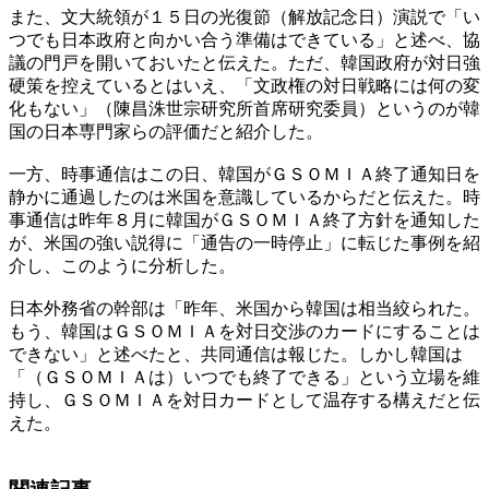
また、文大統領が１５日の光復節（解放記念日）演説で「い
つでも日本政府と向かい合う準備はできている」と述べ、協
議の門戸を開いておいたと伝えた。ただ、韓国政府が対日強
硬策を控えているとはいえ、「文政権の対日戦略には何の変
化もない」（陳昌洙世宗研究所首席研究委員）というのが韓
国の日本専門家らの評価だと紹介した。
一方、時事通信はこの日、韓国がＧＳＯＭＩＡ終了通知日を
静かに通過したのは米国を意識しているからだと伝えた。時
事通信は昨年８月に韓国がＧＳＯＭＩＡ終了方針を通知した
が、米国の強い説得に「通告の一時停止」に転じた事例を紹
介し、このように分析した。
日本外務省の幹部は「昨年、米国から韓国は相当絞られた。
もう、韓国はＧＳＯＭＩＡを対日交渉のカードにすることは
できない」と述べたと、共同通信は報じた。しかし韓国は
「（ＧＳＯＭＩＡは）いつでも終了できる」という立場を維
持し、ＧＳＯＭＩＡを対日カードとして温存する構えだと伝
えた。