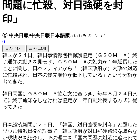
問題に忙殺、対日強硬を封
印」
ⓒ 中央日報/中央日報日本語版
2020.08.25 15:11
0
글자 작게
글자 크게
韓国が２４日、韓日事情報包括保護協定（ＧＳＯＭＩＡ）終
了通知の動きを見せず、ＧＳＯＭＩＡの効力が１年延長した
ことに関し、日本メディアから「（韓国政府が）内政の対応
に忙殺され、日本の優先順位が低下している」という分析が
出てきた。
韓日両国はＧＳＯＭＩＡ協定文に基づき、毎年８月２４日ま
でに終了通知をしなければ協定が１年自動延長する方式に従
ってきた。
日本経済新聞は２５日、「韓国、対日強硬を封印」と題した
ソウル特派員発の記事で、韓国政府が対日強硬路線を取らな
い現状況を紹介し、その理由を「国内問題の対応に追われて