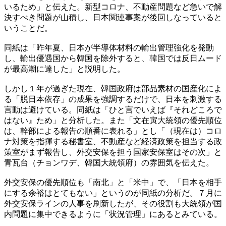
いるため」と伝えた。新型コロナ、不動産問題など急いで解
決すべき問題が山積し、日本関連事案が後回しなっていると
いうことだ。
同紙は「昨年夏、日本が半導体材料の輸出管理強化を発動
し、輸出優遇国から韓国を除外すると、韓国では反日ムード
が最高潮に達した」と説明した。
しかし１年が過ぎた現在、韓国政府は部品素材の国産化によ
る「脱日本依存」の成果を強調するだけで、日本を刺激する
言動は避けている。同紙は「ひと言でいえば『それどころで
はない』ため」と分析した。また「文在寅大統領の優先順位
は、幹部による報告の順番に表れる」とし「（現在は）コロ
ナ対策を指揮する秘書室、不動産など経済政策を担当する政
策室がまず報告し、外交安保を担う国家安保室はその次」と
青瓦台（チョンワデ、韓国大統領府）の雰囲気を伝えた。
外交安保の優先順位も「南北」と「米中」で、「日本を相手
にする余裕はとてもない」というのが同紙の分析だ。７月に
外交安保ラインの人事を刷新したが、その役割も大統領が国
内問題に集中できるように「状況管理」にあるとみている。