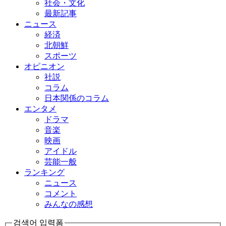
社会・文化
最新記事
ニュース
経済
北朝鮮
スポーツ
オピニオン
社説
コラム
日本関係のコラム
エンタメ
ドラマ
音楽
映画
アイドル
芸能一般
ランキング
ニュース
コメント
みんなの感想
검색어 입력폼