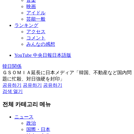
音楽
映画
アイドル
芸能一般
ランキング
アクセス
コメント
みんなの感想
YouTube 中央日報日本語版
韓日関係
ＧＳＯＭＩＡ延長に日本メディア「韓国、不動産など国内問
題に忙殺、対日強硬を封印」
공유하기
공유하기
공유하기
검색 열기
전체 카테고리 메뉴
ニュース
政治
国際・日本