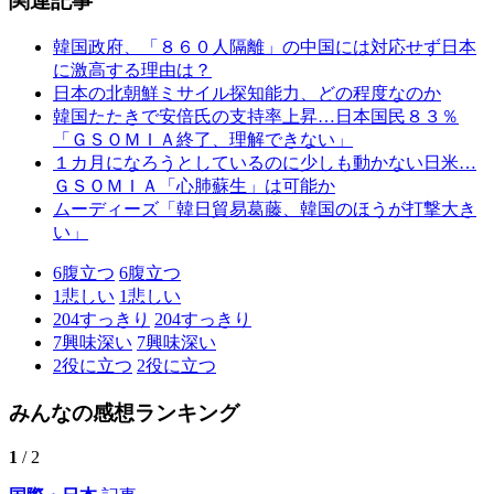
関連記事
韓国政府、「８６０人隔離」の中国には対応せず日本
に激高する理由は？
日本の北朝鮮ミサイル探知能力、どの程度なのか
韓国たたきで安倍氏の支持率上昇…日本国民８３％
「ＧＳＯＭＩＡ終了、理解できない」
１カ月になろうとしているのに少しも動かない日米…
ＧＳＯＭＩＡ「心肺蘇生」は可能か
ムーディーズ「韓日貿易葛藤、韓国のほうが打撃大き
い」
6
腹立つ
6
腹立つ
1
悲しい
1
悲しい
204
すっきり
204
すっきり
7
興味深い
7
興味深い
2
役に立つ
2
役に立つ
みんなの感想ランキング
1
/ 2