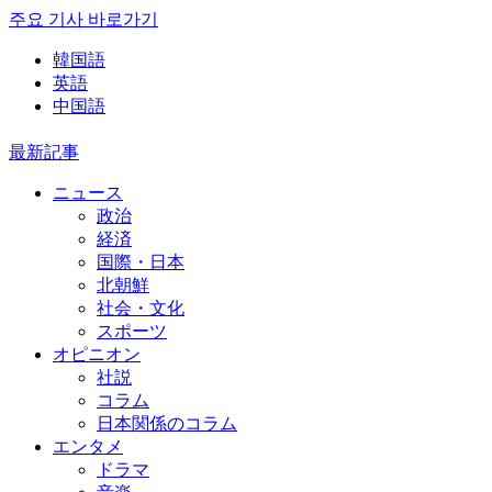
주요 기사 바로가기
韓国語
英語
中国語
最新記事
ニュース
政治
経済
国際・日本
北朝鮮
社会・文化
スポーツ
オピニオン
社説
コラム
日本関係のコラム
エンタメ
ドラマ