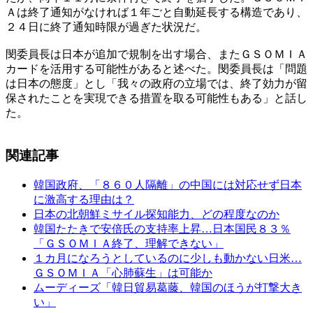
Ａは終了通知がなければ１年ごと自動延長する構造であり、
２４日に終了通知時限が過ぎた状況だ。
閔委員長は日本が追加で規制を出す場合、またＧＳＯＭＩＡ
カードを活用する可能性があると述べた。閔委員長は「問題
は日本の態度」とし「我々の政府の立場では、終了効力が留
保されたことを実現できる措置を取る可能性もある」と話し
た。
関連記事
韓国政府、「８６０人隔離」の中国には対応せず日本
に激高する理由は？
日本の北朝鮮ミサイル探知能力、どの程度なのか
韓国たたきで安倍氏の支持率上昇…日本国民８３％
「ＧＳＯＭＩＡ終了、理解できない」
１カ月になろうとしているのに少しも動かない日米…
ＧＳＯＭＩＡ「心肺蘇生」は可能か
ムーディーズ「韓日貿易葛藤、韓国のほうが打撃大き
い」