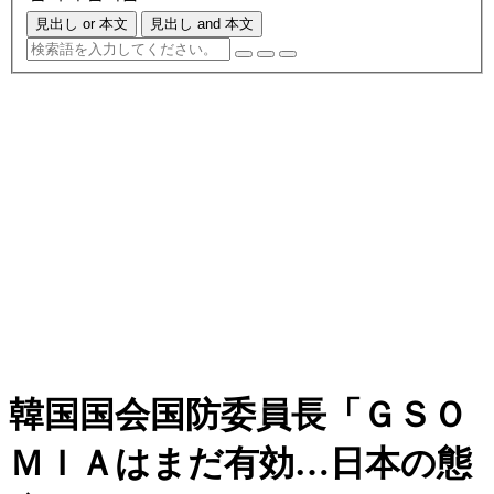
見出し or 本文
見出し and 本文
韓国国会国防委員長「ＧＳＯ
ＭＩＡはまだ有効…日本の態