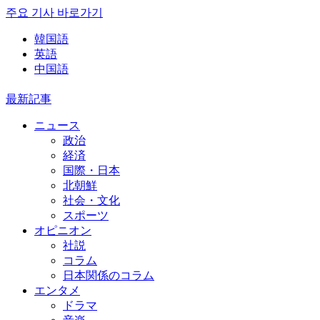
주요 기사 바로가기
韓国語
英語
中国語
最新記事
ニュース
政治
経済
国際・日本
北朝鮮
社会・文化
スポーツ
オピニオン
社説
コラム
日本関係のコラム
エンタメ
ドラマ