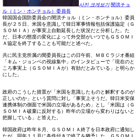
사진 크게보기
閔洪チョ
ル（ミン・ホンチョル）委員長
韓国国会国防委員会の閔洪チョル（ミン・ホンチョル）委員
長が２５日、米国を意識して韓日軍事情報包括保護協定（Ｇ
ＳＯＭＩＡ）が事実上自動延長した状況だと分析した。た
だ、日本の態度の変化によって外交部がいつでもＧＳＯＭＩ
Ａ協定を終了することも可能だと述べた。
共に民主党所属の閔委員長はこの日午前、ＭＢＣラジオ番組
「キム・ジョンベの視線集中」のインタビューで「現在のと
ころ事実上（ＧＳＯＭＩＡが）有効だとみている」と明らか
にした。
政府のこうした措置が「米国を意識したものと解釈するのが
正しいのか」という質問に対し「事実上そうだ。韓日米安保
連携体制の側面で米国の立場があるため」とし「米国は（Ｇ
ＳＯＭＩＡ破棄に反対する）昨年の立場から変わりはないと
把握している」と答えた。
韓国政府は昨年８月、ＧＳＯＭＩＡ終了を日本政府に通知し
たが、同年１１月に条件付きで終了を猶予した。ＧＳＯＭＩ