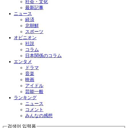
社会・文化
最新記事
ニュース
経済
北朝鮮
スポーツ
オピニオン
社説
コラム
日本関係のコラム
エンタメ
ドラマ
音楽
映画
アイドル
芸能一般
ランキング
ニュース
コメント
みんなの感想
검색어 입력폼