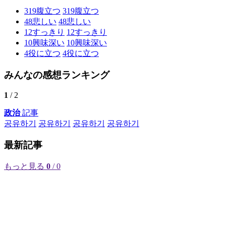
319
腹立つ
319
腹立つ
48
悲しい
48
悲しい
12
すっきり
12
すっきり
10
興味深い
10
興味深い
4
役に立つ
4
役に立つ
みんなの感想ランキング
1
/ 2
政治
記事
공유하기
공유하기
공유하기
공유하기
最新記事
もっと見る
0
/ 0