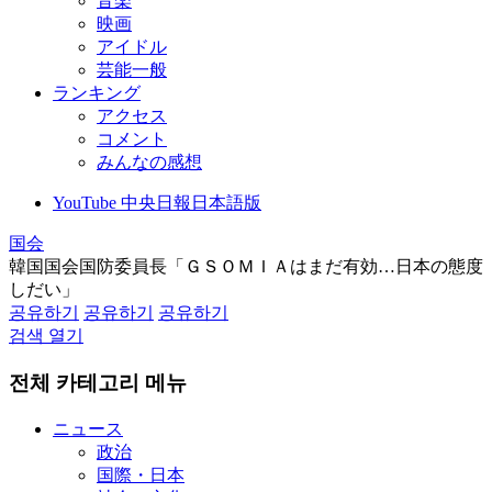
音楽
映画
アイドル
芸能一般
ランキング
アクセス
コメント
みんなの感想
YouTube 中央日報日本語版
国会
韓国国会国防委員長「ＧＳＯＭＩＡはまだ有効…日本の態度
しだい」
공유하기
공유하기
공유하기
검색 열기
전체 카테고리 메뉴
ニュース
政治
国際・日本