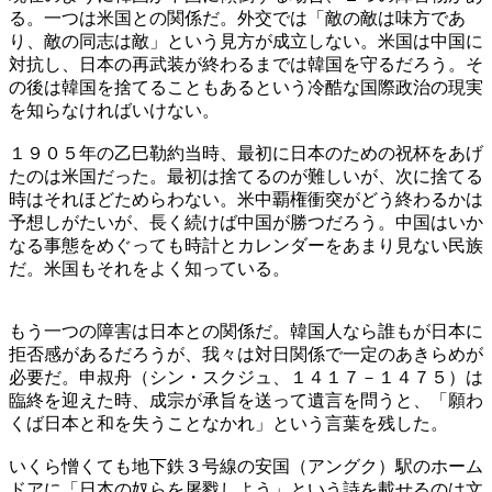
る。一つは米国との関係だ。外交では「敵の敵は味方であ
り、敵の同志は敵」という見方が成立しない。米国は中国に
対抗し、日本の再武装が終わるまでは韓国を守るだろう。そ
の後は韓国を捨てることもあるという冷酷な国際政治の現実
を知らなければいけない。
１９０５年の乙巳勒約当時、最初に日本のための祝杯をあげ
たのは米国だった。最初は捨てるのが難しいが、次に捨てる
時はそれほどためらわない。米中覇権衝突がどう終わるかは
予想しがたいが、長く続けば中国が勝つだろう。中国はいか
なる事態をめぐっても時計とカレンダーをあまり見ない民族
だ。米国もそれをよく知っている。
もう一つの障害は日本との関係だ。韓国人なら誰もが日本に
拒否感があるだろうが、我々は対日関係で一定のあきらめが
必要だ。申叔舟（シン・スクジュ、１４１７－１４７５）は
臨終を迎えた時、成宗が承旨を送って遺言を問うと、「願わ
くば日本と和を失うことなかれ」という言葉を残した。
いくら憎くても地下鉄３号線の安国（アングク）駅のホーム
ドアに「日本の奴らを屠戮しよう」という詩を載せるのは文