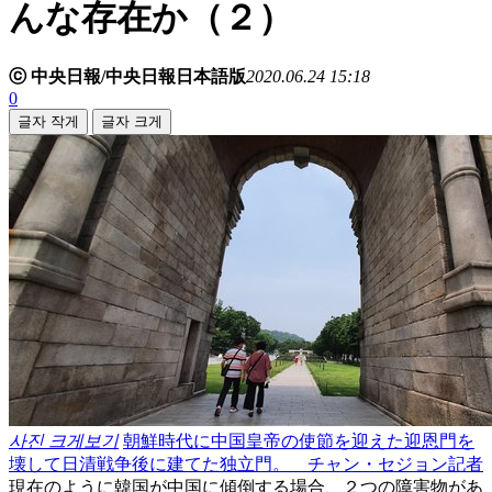
んな存在か（２）
ⓒ 中央日報/中央日報日本語版
2020.06.24 15:18
0
글자 작게
글자 크게
사진 크게보기
朝鮮時代に中国皇帝の使節を迎えた迎恩門を
壊して日清戦争後に建てた独立門。 チャン・セジョン記者
現在のように韓国が中国に傾倒する場合、２つの障害物があ