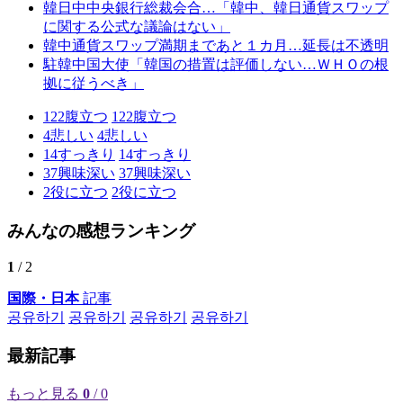
韓日中中央銀行総裁会合…「韓中、韓日通貨スワップ
に関する公式な議論はない」
韓中通貨スワップ満期まであと１カ月…延長は不透明
駐韓中国大使「韓国の措置は評価しない…ＷＨＯの根
拠に従うべき」
122
腹立つ
122
腹立つ
4
悲しい
4
悲しい
14
すっきり
14
すっきり
37
興味深い
37
興味深い
2
役に立つ
2
役に立つ
みんなの感想ランキング
1
/ 2
国際・日本
記事
공유하기
공유하기
공유하기
공유하기
最新記事
もっと見る
0
/ 0