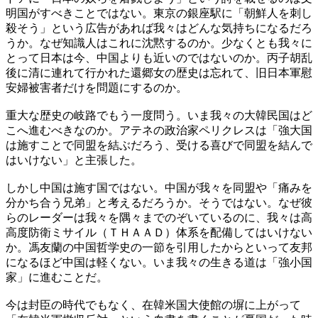
明国がすべきことではない。東京の銀座駅に「朝鮮人を刺し
殺そう」という広告があれば我々はどんな気持ちになるだろ
うか。なぜ知識人はこれに沈黙するのか。少なくとも我々に
とって日本は今、中国よりも近いのではないのか。丙子胡乱
後に清に連れて行かれた還郷女の歴史は忘れて、旧日本軍慰
安婦被害者だけを問題にするのか。
重大な歴史の岐路でもう一度問う。いま我々の大韓民国はど
こへ進むべきなのか。アテネの政治家ペリクレスは「強大国
は施すことで同盟を結ぶだろう、受ける喜びで同盟を結んで
はいけない」と主張した。
しかし中国は施す国ではない。中国が我々を同盟や「痛みを
分かち合う兄弟」と考えるだろうか。そうではない。なぜ彼
らのレーダーは我々を隅々までのぞいているのに、我々は高
高度防衛ミサイル（ＴＨＡＡＤ）体系を配備してはいけない
か。馮友蘭の中国哲学史の一節を引用したからといって友邦
になるほど中国は軽くない。いま我々の生きる道は「強小国
家」に進むことだ。
今は封臣の時代でもなく、在韓米国大使館の塀に上がって