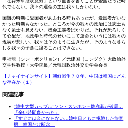
「在韓米軍撤収反対」という血書を書くことが憂国だった時
代でもない。我々の運命の主は我々しかいない。
国難の時期に愛国者があふれる時もあったが、愛国者がいな
かった時期もなかった。ところが今の我々の政治には志士も
なく策士も見えない。機会主義者ばかりだ。それが恐ろしく
て心配だ。地政学と時代のせいにして運命というには我々の
現実が悲しい。我々はそのように生きたが、そのような暮ら
しを我々の子孫に譲ることはできない。
申福龍（シン・ボクリョン）／元建国（コングク）大政治外
交学科教授・大学院長／元韓国政治外交史学会会長
【チャイナインサイト】朝鮮戦争７０年、中国は韓国にどん
な存在か（１）
関連記事
“韓中大型カップル”ソン・スンホン－劉亦菲が破局…
「辛い時間多かった」
「すぐには金にならない…韓中日ともに挑戦した旅客
機、韓国だけ断念」