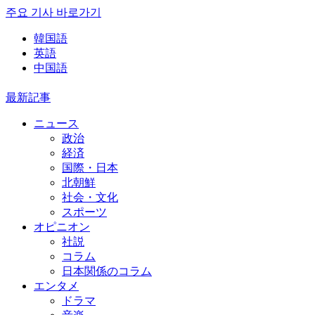
주요 기사 바로가기
韓国語
英語
中国語
最新記事
ニュース
政治
経済
国際・日本
北朝鮮
社会・文化
スポーツ
オピニオン
社説
コラム
日本関係のコラム
エンタメ
ドラマ