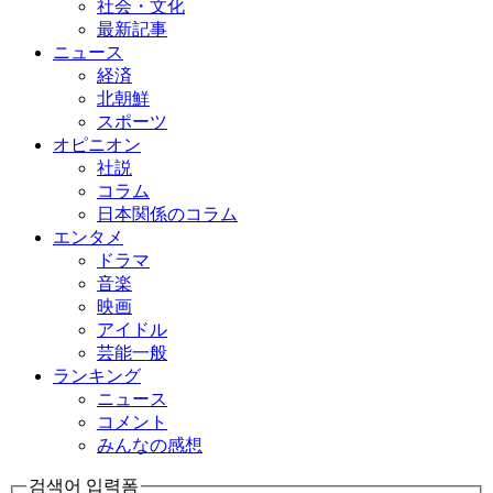
社会・文化
最新記事
ニュース
経済
北朝鮮
スポーツ
オピニオン
社説
コラム
日本関係のコラム
エンタメ
ドラマ
音楽
映画
アイドル
芸能一般
ランキング
ニュース
コメント
みんなの感想
검색어 입력폼