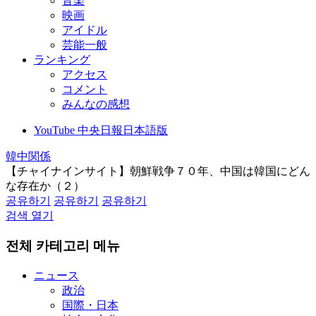
音楽
映画
アイドル
芸能一般
ランキング
アクセス
コメント
みんなの感想
YouTube 中央日報日本語版
韓中関係
【チャイナインサイト】朝鮮戦争７０年、中国は韓国にどん
な存在か（２）
공유하기
공유하기
공유하기
검색 열기
전체 카테고리 메뉴
ニュース
政治
国際・日本