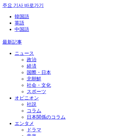
주요 기사 바로가기
韓国語
英語
中国語
最新記事
ニュース
政治
経済
国際・日本
北朝鮮
社会・文化
スポーツ
オピニオン
社説
コラム
日本関係のコラム
エンタメ
ドラマ