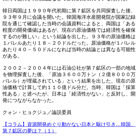
韓日両国は１９９０年代初期に第７鉱区を共同探査した後、
９３年９月に会議を開いた。韓国海洋水産開発院が国家記録
院を通じて確認した当時の会議資料によると、両国は「ある
程度の開発価値はあるが、現在の原油価格では経済性を確保
するのが難しい」という結論を出した。９３年の原油価格は
１バレルあたり１８－２０ドルだった。原油価格が１バレル
あたり４０－５０ドルになれば当時の結論とは異なる可能性
がある。
２００２－２００４年には石油公社が第７鉱区の一部の地域
を物理探査した後、「原油３６００万トン（２億８０００万
バレル）が埋蔵されている」という結果を出した。現在の原
油価格で計算して約１１０億ドル分だ。当時、韓国は「採算
性ある」と述べたが、日本は「経済性がない」と反対し、開
発につながらなかった。
クォン・ヒョクジュ／論説委員
【コラム】資源開発めぐり動かない日本と駆け引き…韓国、
第７鉱区の夢は？（１）