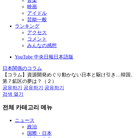
音楽
映画
アイドル
芸能一般
ランキング
アクセス
コメント
みんなの感想
YouTube 中央日報日本語版
日本関係のコラム
【コラム】資源開発めぐり動かない日本と駆け引き…韓国、
第７鉱区の夢は？（２）
공유하기
공유하기
공유하기
검색 열기
전체 카테고리 메뉴
ニュース
政治
国際・日本