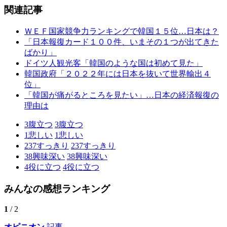
関連記事
ＷＥＦ国家競争力ランキングで韓国１５位…日本は？
「日本報復カード１００件、いまその１つが出てきた
ばかり」
ドイツ人観光客「韓国のような国は初めて見た」
韓国政府「２０２２年には日本を抜いて世界輸出４
位」
「韓国が痛がるところを見たい」…日本の経済報復の
理由は
3
腹立つ
3
腹立つ
1
悲しい
1
悲しい
237
すっきり
237
すっきり
38
興味深い
38
興味深い
4
役に立つ
4
役に立つ
みんなの感想ランキング
1
/ 2
オピニオン
記事