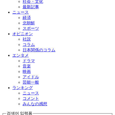
社会・文化
最新記事
ニュース
経済
北朝鮮
スポーツ
オピニオン
社説
コラム
日本関係のコラム
エンタメ
ドラマ
音楽
映画
アイドル
芸能一般
ランキング
ニュース
コメント
みんなの感想
검색어 입력폼