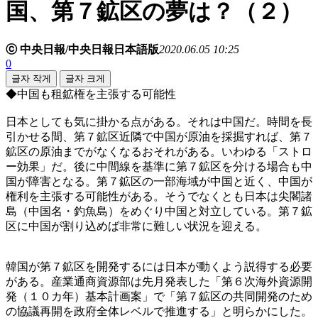
国、第７鉱区の夢は？（２）
ⓒ 中央日報/中央日報日本語版
2020.06.05 10:25
0
글자 작게
글자 크게
◆中国も租鉱権を主張する可能性
日本としても気に掛かる点がある。それは中国だ。時間を長
引かせる間、第７鉱区近隣で中国が原油を採掘すれば、第７
鉱区の原油までがなくなるおそれがある。いわゆる「ストロ
ー効果」だ。後に中間線を基準に第７鉱区を分ける場合も中
国が障害となる。第７鉱区の一部海域が中国と近く、中国が
権利を主張する可能性がある。そうでなくとも日本は尖閣諸
島（中国名・釣魚島）をめぐり中国と対立している。第７鉱
区に中国が割り込めば非常に難しい状況を迎える。
韓国が第７鉱区を開発するには日本が動くよう説得する必要
がある。産業通商資源部は先月発表した「第６次海外資源開
発（１０カ年）基本計画案」で「第７鉱区の共同開発のため
の協議再開を政府全体レベルで推進する」と明らかにした。