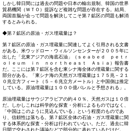
しかし韓日間には過去の問題や日本の輸出規制、韓国の世界
貿易機関（ＷＴＯ）提訴など複雑な問題が存在する。結局、
両国首脳が会って問題を解決してこそ第７鉱区の問題も解消
するとみられる。
◆第７鉱区の原油・ガス埋蔵量は？
第７鉱区の原油・ガス埋蔵量に関連してよく引用される文書
がある。米ウッドロー・ウィルソンセンターが２００５年に
出した「北東アジアの海底石油」（ｓｅａｂｅｄ ｐｅｔｒ
ｏｌｅｕｍ ｉｎ ｎｏｒｔｈｅａｓｔ Ａｓｉａ）報告書
だ。ここには第７鉱区を含む東シナ海全体の埋蔵量に関する
部分がある。「東シナ海の天然ガス埋蔵量は１７５兆－２１
０兆立方フィート（５－６兆立方メートル）と中国側は推定
している。原油埋蔵量は１０００億バレルと予想される」。
原油埋蔵量はサウジアラビアの約４０％、天然ガスは１０倍
だ。しかしこれは科学的な探査・分析によるものではなく、
「中国はこのように見込んでいる」という程度のものであ
り、信頼性は落ちる。第７鉱区全体の石油・ガス埋蔵量に関
する体系的な探査・分析は行われていない。ただ、過去に韓
日間で交わされた議論などで部分的に表れているだけだ。