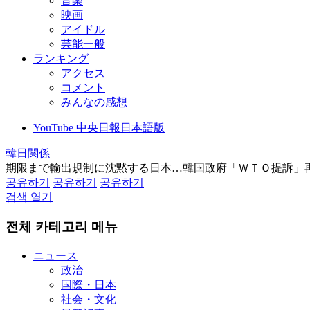
音楽
映画
アイドル
芸能一般
ランキング
アクセス
コメント
みんなの感想
YouTube 中央日報日本語版
韓日関係
期限まで輸出規制に沈黙する日本…韓国政府「ＷＴＯ提訴」
공유하기
공유하기
공유하기
검색 열기
전체 카테고리 메뉴
ニュース
政治
国際・日本
社会・文化