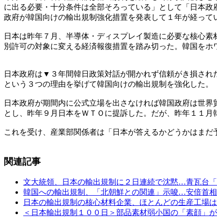
に出る必要・十分条件は全部そろっている」として「日本政
政府が韓国向けの輸出規制強化措置を発表して１年が経って
日本は昨年７月、半導体・ディスプレイ製造に必要な核心素
別許可の対象に変える経済報復措置を踏み切った。韓国をホ
日本政府は▼３年間韓日政策対話が開かれず信頼がき損され
という３つの理由を挙げて韓国向けの輸出規制を強化した。
日本政府が期間内に公式立場を出さなければ韓国政府は世界
とし、昨年９月日本をＷＴＯに提訴した。だが、昨年１１月
これを受け、産業部関係者は「日本が答えるかどうかはまだ
関連記事
文大統領、日本の輸出規制に２日連続で沈黙…青瓦台「
韓国への輸出規制、「北朝鮮との関連」示唆…安倍首相
日本の輸出規制の核心材料企業、ほとんどの生産工場は
＜日本輸出規制１００日＞部品素材弱小国の「素顔」が