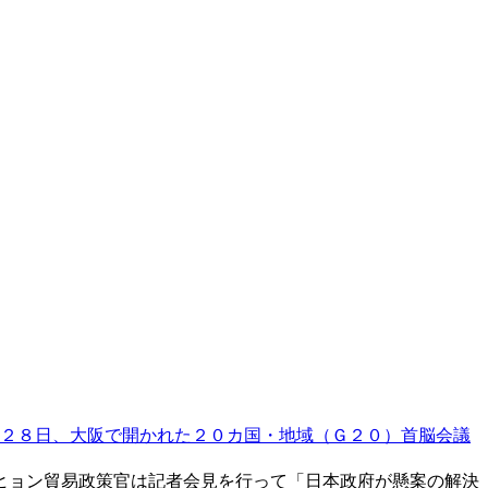
２８日、大阪で開かれた２０カ国・地域（Ｇ２０）首脳会議
ヒョン貿易政策官は記者会見を行って「日本政府が懸案の解決