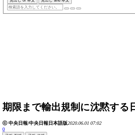
見出し or 本文
見出し and 本文
期限まで輸出規制に沈黙する
ⓒ 中央日報/中央日報日本語版
2020.06.01 07:02
0