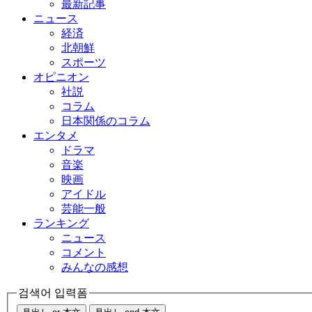
最新記事
ニュース
経済
北朝鮮
スポーツ
オピニオン
社説
コラム
日本関係のコラム
エンタメ
ドラマ
音楽
映画
アイドル
芸能一般
ランキング
ニュース
コメント
みんなの感想
검색어 입력폼