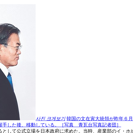
사진 크게보기
韓国の文在寅大統領が昨年６月
握手した後、移動している。［写真 青瓦台写真記者団］
るとして公式立場を日本政府に求めた。当時、産業部のイ・ホ