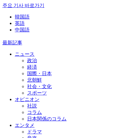
주요 기사 바로가기
韓国語
英語
中国語
最新記事
ニュース
政治
経済
国際・日本
北朝鮮
社会・文化
スポーツ
オピニオン
社説
コラム
日本関係のコラム
エンタメ
ドラマ