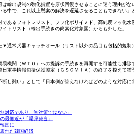
府は輸出規制の強化措置を原状回復させることに迷う理由がな
いる中で、これ以上懸案の解決を遅延させることもできない」
材であるフォトレジスト、フッ化ポリイミド、高純度フッ化水
ワイトリスト（輸出手続きの簡素化対象国）からも外した。
た▼通常兵器キャッチオール（リスト以外の品目も包括的規制
貿易機関（ＷＴＯ）への提訴の手続きを再開する可能性も排除
韓日軍事情報包括保護協定（ＧＳＯＭＩＡ）の終了を控えて猶
予断し難い」として「日本側が答えなければどのような対応に
無対応であり、無対策ではない」
の最側近が「爆弾発言」
韓国に
表れた韓国経済