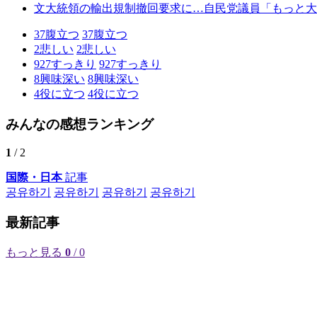
文大統領の輸出規制撤回要求に…自民党議員「もっと大
37
腹立つ
37
腹立つ
2
悲しい
2
悲しい
927
すっきり
927
すっきり
8
興味深い
8
興味深い
4
役に立つ
4
役に立つ
みんなの感想ランキング
1
/ 2
国際・日本
記事
공유하기
공유하기
공유하기
공유하기
最新記事
もっと見る
0
/ 0