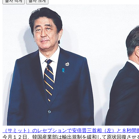
글자 작게
글자 크게
（サミット）のレセプションで安倍晋三首相（左）と８秒間
今月１２日、韓国産業部は輸出規制を緩和して原状回復させ