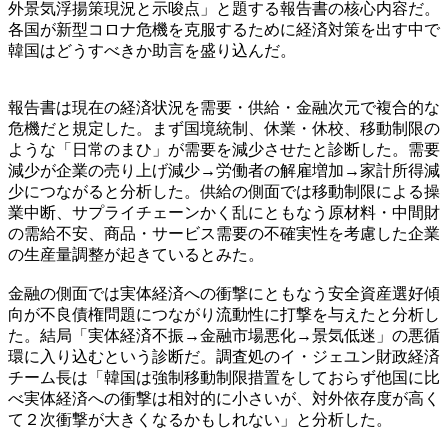
外景気浮揚策現況と示唆点」と題する報告書の核心内容だ。
各国が新型コロナ危機を克服するために経済対策を出す中で
韓国はどうすべきか助言を盛り込んだ。
報告書は現在の経済状況を需要・供給・金融次元で複合的な
危機だと規定した。まず国境統制、休業・休校、移動制限の
ような「日常のまひ」が需要を減少させたと診断した。需要
減少が企業の売り上げ減少→労働者の解雇増加→家計所得減
少につながると分析した。供給の側面では移動制限による操
業中断、サプライチェーンかく乱にともなう原材料・中間財
の需給不安、商品・サービス需要の不確実性を考慮した企業
の生産量調整が起きているとみた。
金融の側面では実体経済への衝撃にともなう安全資産選好傾
向が不良債権問題につながり流動性に打撃を与えたと分析し
た。結局「実体経済不振→金融市場悪化→景気低迷」の悪循
環に入り込むという診断だ。調査処のイ・ジェユン財政経済
チーム長は「韓国は強制移動制限措置をしておらず他国に比
べ実体経済への衝撃は相対的に小さいが、対外依存度が高く
て２次衝撃が大きくなるかもしれない」と分析した。