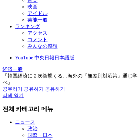
音楽
映画
アイドル
芸能一般
ランキング
アクセス
コメント
みんなの感想
YouTube 中央日報日本語版
経済一般
「韓国経済に２次衝撃くる…海外の『無差別対応策』通じ学
べ」
공유하기
공유하기
공유하기
검색 열기
전체 카테고리 메뉴
ニュース
政治
国際・日本