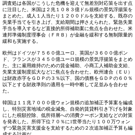
調査処は各国がこうした危機を迎えて無差別対応策を出す点
に注目した。米国は２兆１０８３億ドル規模の景気浮揚策を
まとめた。成人１人当たり１２００ドルを支給する。既存の
失業手当てを引き上げ、支給期間は押さえられた。緊急失業
手当を導入するなど直接的所得補助案に焦点を合わせた。米
連邦準備制度理事会（ＦＲＢ）が金融を緩和する無制限量的
緩和も実施する。
欧州はドイツが７５６０億ユーロ、英国が３６００億ポン
ド、フランスが３４５０億ユーロ規模の景気浮揚策をまとめ
た。主に雇用維持のための賃金補助、小商工人補助金支給、
失業支援制度拡大などに焦点を合わせた。欧州連合（ＥＵ）
は財政赤字をＧＤＰの３％以下、国の債務をＧＤＰの６０％
以下とする財政準則の適用を一時中断して足並みを合わせ
た。
韓国は１１兆７０００億ウォン規模の追加補正予算案を編成
し、特別災害地域の税金減免、自発的賃貸料引き下げを対象
にした税額控除、低所得層への消費クーポン支給などの対策
を発表した。所得下位７０％に1世帯当たり１００万ウォン
ずつ緊急災害支援金を支給するための２次追加補正予算も編
成する計画だ。