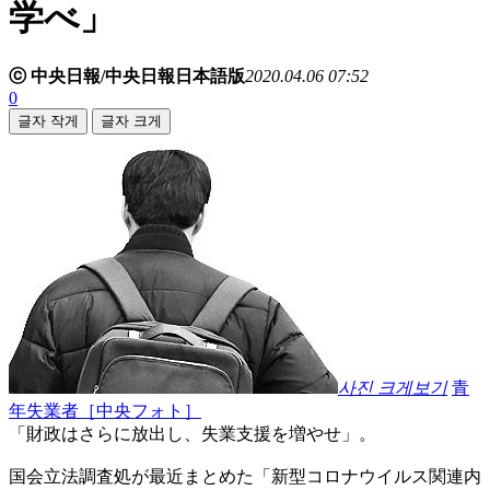
学べ」
ⓒ 中央日報/中央日報日本語版
2020.04.06 07:52
0
글자 작게
글자 크게
사진 크게보기
青
年失業者［中央フォト］
「財政はさらに放出し、失業支援を増やせ」。
国会立法調査処が最近まとめた「新型コロナウイルス関連内