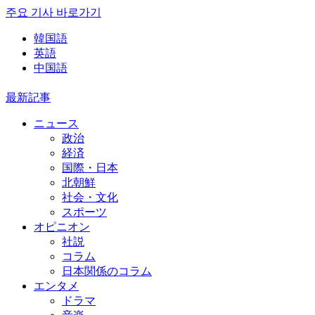
주요 기사 바로가기
韓国語
英語
中国語
最新記事
ニュース
政治
経済
国際・日本
北朝鮮
社会・文化
スポーツ
オピニオン
社説
コラム
日本関係のコラム
エンタメ
ドラマ