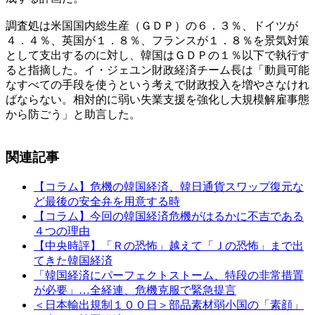
調査処は米国国内総生産（ＧＤＰ）の６．３％、ドイツが
４．４％、英国が１．８％、フランスが１．８％を景気対策
として支出するのに対し、韓国はＧＤＰの１％以下で執行す
ると指摘した。イ・ジェユン財政経済チーム長は「動員可能
なすべての手段を使うという考えで財政投入を増やさなけれ
ばならない。相対的に弱い失業支援を強化し大規模解雇事態
から防ごう」と助言した。
関連記事
【コラム】危機の韓国経済、韓日通貨スワップ復元な
ど最後の安全弁を用意する時
【コラム】今回の韓国経済危機がはるかに不吉である
４つの理由
【中央時評】「Ｒの恐怖」越えて「Ｊの恐怖」まで出
てきた韓国経済
「韓国経済にパーフェクトストーム、特段の非常措置
が必要」…全経連、危機克服で緊急提言
＜日本輸出規制１００日＞部品素材弱小国の「素顔」