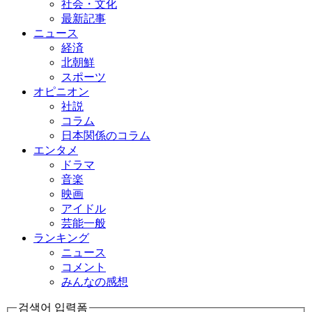
社会・文化
最新記事
ニュース
経済
北朝鮮
スポーツ
オピニオン
社説
コラム
日本関係のコラム
エンタメ
ドラマ
音楽
映画
アイドル
芸能一般
ランキング
ニュース
コメント
みんなの感想
검색어 입력폼