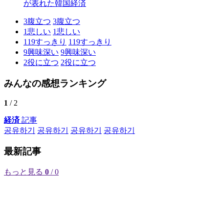
が表れた韓国経済
3
腹立つ
3
腹立つ
1
悲しい
1
悲しい
119
すっきり
119
すっきり
9
興味深い
9
興味深い
2
役に立つ
2
役に立つ
みんなの感想ランキング
1
/ 2
経済
記事
공유하기
공유하기
공유하기
공유하기
最新記事
もっと見る
0
/ 0