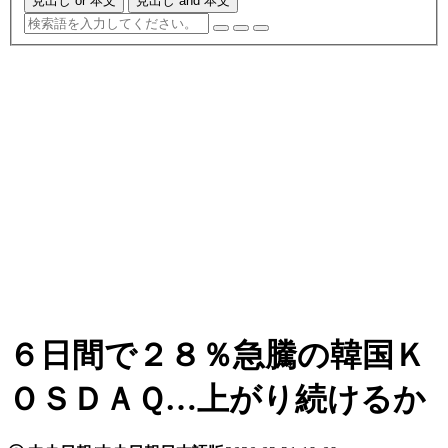
見出し or 本文
見出し and 本文
６日間で２８％急騰の韓国Ｋ
ＯＳＤＡＱ…上がり続けるか