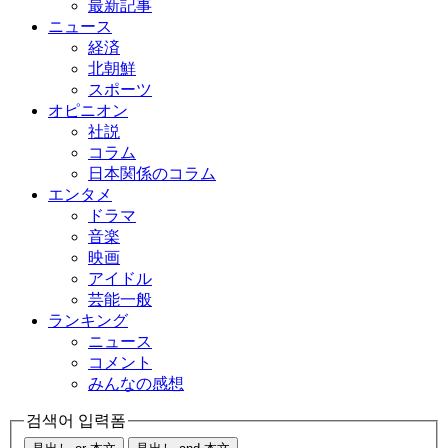
最新記事
ニュース
経済
北朝鮮
スポーツ
オピニオン
社説
コラム
日本関係のコラム
エンタメ
ドラマ
音楽
映画
アイドル
芸能一般
ランキング
ニュース
コメント
みんなの感想
검색어 입력폼