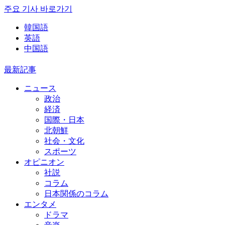
주요 기사 바로가기
韓国語
英語
中国語
最新記事
ニュース
政治
経済
国際・日本
北朝鮮
社会・文化
スポーツ
オピニオン
社説
コラム
日本関係のコラム
エンタメ
ドラマ