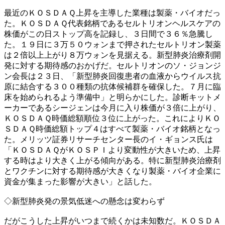
最近のＫＯＳＤＡＱ上昇を主導した業種は製薬・バイオだっ
た。ＫＯＳＤＡＱ代表銘柄であるセルトリオンヘルスケアの
株価がこの日ストップ高を記録し、３日間で３６％急騰し
た。１９日に３万５０ウォンまで押されたセルトリオン製薬
は２倍以上上がり８万ウォンを見据える。新型肺炎治療剤開
発に対する期待感のおかげだ。セルトリオンのソ・ジョンジ
ン会長は２３日、「新型肺炎回復患者の血液からウイルス抗
原に結合する３００種類の抗体候補群を確保した。７月に臨
床を始められるよう準備中」と明らかにした。診断キットメ
ーカーであるシージェンは今月に入り株価が３倍に上がり、
ＫＯＳＤＡＱ時価総額順位３位に上がった。これによりＫＯ
ＳＤＡＱ時価総額トップ４はすべて製薬・バイオ銘柄となっ
た。メリッツ証券リサーチセンター長のイ・ギョンス氏は
「ＫＯＳＤＡＱがＫＯＳＰＩより変動性が大きいため、上昇
する時はより大きく上がる傾向がある。特に新型肺炎治療剤
とワクチンに対する期待感が大きくなり製薬・バイオ企業に
資金が集まった影響が大きい」と話した。
◇新型肺炎発の景気低迷への懸念は変わらず
だがこうした上昇がいつまで続くかは未知数だ。ＫＯＳＤＡ