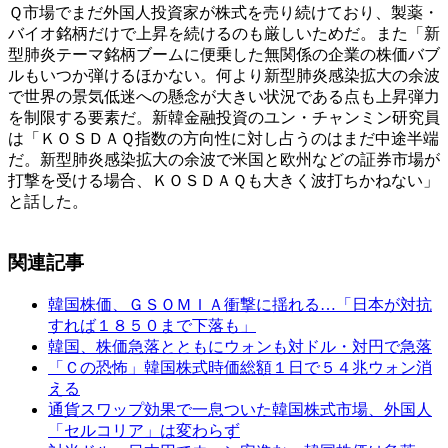
Ｑ市場でまだ外国人投資家が株式を売り続けており、製薬・
バイオ銘柄だけで上昇を続けるのも厳しいためだ。また「新
型肺炎テーマ銘柄ブームに便乗した無関係の企業の株価バブ
ルもいつか弾けるほかない。何より新型肺炎感染拡大の余波
で世界の景気低迷への懸念が大きい状況である点も上昇弾力
を制限する要素だ。新韓金融投資のユン・チャンミン研究員
は「ＫＯＳＤＡＱ指数の方向性に対し占うのはまだ中途半端
だ。新型肺炎感染拡大の余波で米国と欧州などの証券市場が
打撃を受ける場合、ＫＯＳＤＡＱも大きく波打ちかねない」
と話した。
関連記事
韓国株価、ＧＳＯＭＩＡ衝撃に揺れる…「日本が対抗
すれば１８５０まで下落も」
韓国、株価急落とともにウォンも対ドル・対円で急落
「Ｃの恐怖」韓国株式時価総額１日で５４兆ウォン消
える
通貨スワップ効果で一息ついた韓国株式市場、外国人
「セルコリア」は変わらず