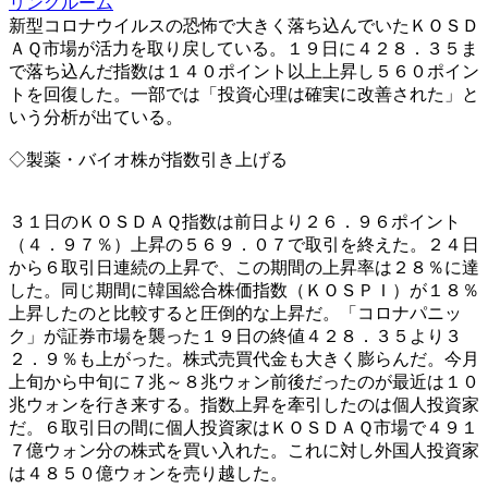
リングルーム
新型コロナウイルスの恐怖で大きく落ち込んでいたＫＯＳＤ
ＡＱ市場が活力を取り戻している。１９日に４２８．３５ま
で落ち込んだ指数は１４０ポイント以上上昇し５６０ポイン
トを回復した。一部では「投資心理は確実に改善された」と
いう分析が出ている。
◇製薬・バイオ株が指数引き上げる
３１日のＫＯＳＤＡＱ指数は前日より２６．９６ポイント
（４．９７％）上昇の５６９．０７で取引を終えた。２４日
から６取引日連続の上昇で、この期間の上昇率は２８％に達
した。同じ期間に韓国総合株価指数（ＫＯＳＰＩ）が１８％
上昇したのと比較すると圧倒的な上昇だ。「コロナパニッ
ク」が証券市場を襲った１９日の終値４２８．３５より３
２．９％も上がった。株式売買代金も大きく膨らんだ。今月
上旬から中旬に７兆～８兆ウォン前後だったのが最近は１０
兆ウォンを行き来する。指数上昇を牽引したのは個人投資家
だ。６取引日の間に個人投資家はＫＯＳＤＡＱ市場で４９１
７億ウォン分の株式を買い入れた。これに対し外国人投資家
は４８５０億ウォンを売り越した。