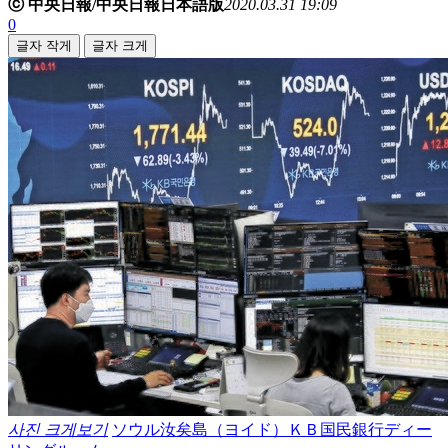
ⓒ 中央日報/中央日報日本語版
2020.03.31 19:09
0
글자 작게
글자 크게
사진 크게보기
ソウル汝矣島（ヨイド）ＫＢ国民銀行ディー