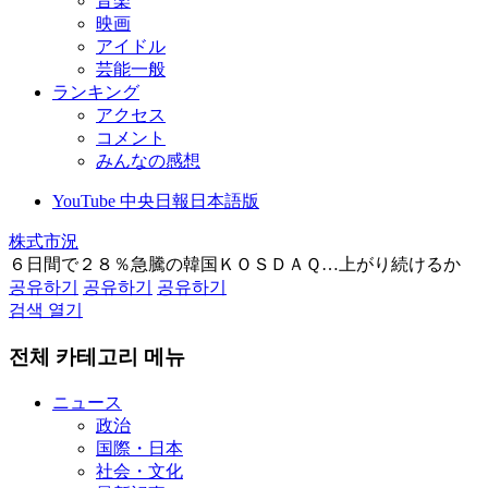
音楽
映画
アイドル
芸能一般
ランキング
アクセス
コメント
みんなの感想
YouTube 中央日報日本語版
株式市況
６日間で２８％急騰の韓国ＫＯＳＤＡＱ…上がり続けるか
공유하기
공유하기
공유하기
검색 열기
전체 카테고리 메뉴
ニュース
政治
国際・日本
社会・文化