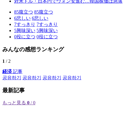
対米ドル・日本円でウォン安進む…韓国株価は急落
85
腹立つ
85
腹立つ
6
悲しい
6
悲しい
7
すっきり
7
すっきり
5
興味深い
5
興味深い
0
役に立つ
0
役に立つ
みんなの感想ランキング
1
/ 2
経済
記事
공유하기
공유하기
공유하기
공유하기
最新記事
もっと見る
0
/ 0