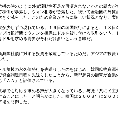
危機の時のように外貨流動性不足が再演されないかとの懸念が
て株価が暴落し、ウォン相場が急落した。続いて金融圏の外貨
大きく減らした。このため企業がさらに厳しい状況となり、実
候が少しずつ現れている。１６日の韓国銀行によると、１３日
ップは銀行間でウォンを担保にドルを貸し付ける取引をいう。
はドルを求める需要がそれだけ多いという意味だ。
新興国社債に対する投資を敬遠しているためだ。アジアの投資
った。
ドル規模の永久債発行を先送りしたのをはじめ、韓国鉱物資源
で資金調達日程を先送りしたことから、新型肺炎の衝撃が企業
じ「ＡＡ」と評価されている。
政界でも対応を求める声が大きくなっている。与党「共に民主
することにした」と明らかにした。韓国は２００８年に２６０
市場を防御した。