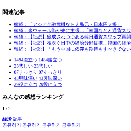
関連記事
韓経：「アジア金融危機なら人民元・日本円支援」
韓経：米ウォール街が先に主張…「韓国などと通貨スワ
韓経：【社説】醸成されつつある韓日通貨スワップ再開
韓経：【社説】相次ぐ日中の経済分野提携…韓国の経済
韓経：【社説】「もう中国に依存も期待もすべきでない
1484
腹立つ
1484
腹立つ
23
悲しい
23
悲しい
87
すっきり
87
すっきり
43
興味深い
43
興味深い
29
役に立つ
29
役に立つ
みんなの感想ランキング
1
/ 2
経済
記事
공유하기
공유하기
공유하기
공유하기