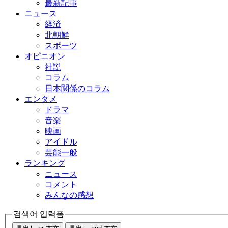
最新記事
ニュース
経済
北朝鮮
スポーツ
オピニオン
社説
コラム
日本関係のコラム
エンタメ
ドラマ
音楽
映画
アイドル
芸能一般
ランキング
ニュース
コメント
みんなの感想
검색어 입력폼