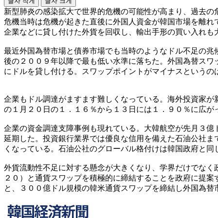
글자 작게
글자 크게
新型肺炎の感染拡大で世界的危機の可能性が高まり、過去の
危機当時は危機が起きた直後に外国人資金が韓国市場を離れ
企業などに貸し付けた外貨を回収し、輸出手形の買い入れも
最近外国為替市場と債券市場でも当時のようなドル不足の兆
後の２００９年以降で最も低い水準に落ちた。外国為替スワ
にドルを貸し付ける。スワップポイントがマイナスというの
企業もドル調達がますます難しくなっている。海外投資家が
の１月２０日の１．１６％から１３日には１．９０％に広が
企業の資金調達支障事例も現れている。大韓航空が先月３億
延期した。投資銀行業界では優良な信用を備えた石油公社ま
くなっている。石油公社のグローバル格付けは韓国政府と同
外貨流動性不足に対する懸念が大きくなり、学界だけでなく
２０）と通貨スワップを積極的に締結することを政府に提案
と、３００億ドル規模の韓米通貨スワップを締結し外国為替