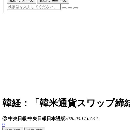
見出し or 本文
見出し and 本文
韓経：「韓米通貨スワップ締
ⓒ 中央日報/中央日報日本語版
2020.03.17 07:44
0