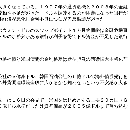
大きくなっている。１９９７年の通貨危機と２００８年の金融
流動性不足が起きた。ドルを調達するのが困難になった銀行が
体経済が悪化し金融不良につながる悪循環が起きた。
のウォン・ドルのスワップポイント１カ月物価格は金融危機直
ドルの余裕分がある銀行が利子を得てドル資金が不足した銀行
適格社債と米国債間の金利格差は新型肺炎の感染拡大本格化前
公社の３億豪ドル、韓国石油公社の５億ドルの海外債券発行を
の外貨調達環境全般に広がるかも知れないという不安感が大き
党」は１６日の会見で「米国をはじめとする主要２０カ国（Ｇ
０億ドル水準だった外貨準備高が２００５億ドルまで落ち込む