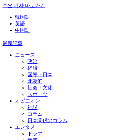
주요 기사 바로가기
韓国語
英語
中国語
最新記事
ニュース
政治
経済
国際・日本
北朝鮮
社会・文化
スポーツ
オピニオン
社説
コラム
日本関係のコラム
エンタメ
ドラマ