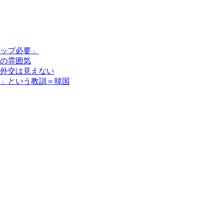
ップ必要」
の雰囲気
外交は見えない
」という教訓＝韓国