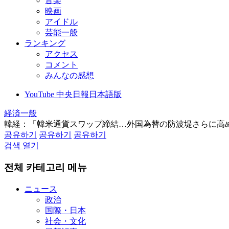
音楽
映画
アイドル
芸能一般
ランキング
アクセス
コメント
みんなの感想
YouTube 中央日報日本語版
経済一般
韓経：「韓米通貨スワップ締結…外国為替の防波堤さらに高
공유하기
공유하기
공유하기
검색 열기
전체 카테고리 메뉴
ニュース
政治
国際・日本
社会・文化