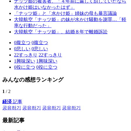
ナッツ姫の被害者、「４年前に厳しく罰していたなら
水かけ姫はいなかったはず」
「ナッツ姫」と「水かけ姫」姉妹の母も暴言議論
大韓航空「ナッツ姫」の妹が水かけ騒動を謝罪…「軽
率な行動だった」
大韓航空「ナッツ姫」、結婚８年で離婚訴訟
0
腹立つ
0
腹立つ
0
悲しい
0
悲しい
22
すっきり
22
すっきり
1
興味深い
1
興味深い
0
役に立つ
0
役に立つ
みんなの感想ランキング
1
/ 2
経済
記事
공유하기
공유하기
공유하기
공유하기
最新記事