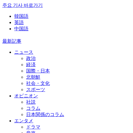
주요 기사 바로가기
韓国語
英語
中国語
最新記事
ニュース
政治
経済
国際・日本
北朝鮮
社会・文化
スポーツ
オピニオン
社説
コラム
日本関係のコラム
エンタメ
ドラマ