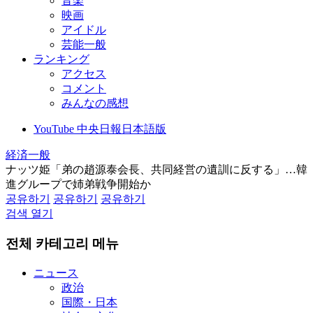
音楽
映画
アイドル
芸能一般
ランキング
アクセス
コメント
みんなの感想
YouTube 中央日報日本語版
経済一般
ナッツ姫「弟の趙源泰会長、共同経営の遺訓に反する」…韓
進グループで姉弟戦争開始か
공유하기
공유하기
공유하기
검색 열기
전체 카테고리 메뉴
ニュース
政治
国際・日本