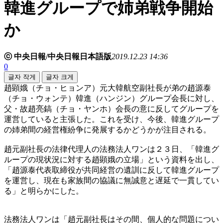
韓進グループで姉弟戦争開始
か
ⓒ 中央日報/中央日報日本語版
2019.12.23 14:36
0
글자 작게
글자 크게
趙顕娥（チョ・ヒョンア）元大韓航空副社長が弟の趙源泰
（チョ・ウォンテ）韓進（ハンジン）グループ会長に対し、
父・故趙亮鎬（チョ・ヤンホ）会長の意に反してグループを
運営していると主張した。これを受け、今後、韓進グループ
の姉弟間の経営権紛争に発展するかどうかが注目される。
趙元副社長の法律代理人の法務法人ワンは２３日、「韓進グ
ループの現状況に対する趙顕娥の立場」という資料を出し、
「趙源泰代表取締役が共同経営の遺訓に反して韓進グループ
を運営し、現在も家族間の協議に無誠意と遅延で一貫してい
る」と明らかにした。
法務法人ワンは「趙元副社長はその間、個人的な問題につい