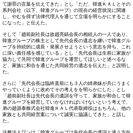
て謝罪の言葉を伝えてきた」とし「ただ、韓進ＫＡＬとその
系列会社（以下、韓進グループ）の現在の経営状況に関連
し、やむを得ず法律代理人を通じて立場を明らかにすること
になった」と伝えた。
そして「趙前副社長は故趙亮鎬会長の相続人の一人であり、
韓進グループの株主として先代会長の遺志を継いで韓進グル
ープを持続的に成長・発展させようという意志を持ち、これ
に深い責任感を感じている」とし「先代会長は生前に家族が
協力して共同で韓進グループを運営してほしいと述べるな
ど、家族に和合を通じた共同経営の遺志を伝えた」と説明し
た。
さらに「先代会長は臨終直前にも３人の姉弟妹が共にうまく
やっていくように改めてその考えをを明らかにした」とし
「趙前副社長は先代会長の遺訓を守って、家族が和合して韓
進グループを経営していかなければいけないという考えで、
弟の趙源泰株式会社韓進ＫＡＬ代表取締役はもちろん、他の
家族とも共同経営案について誠実に協議してきた」と話し
た。
法務法人ワンは「韓進グループは先代会長の遺訓と違う方向