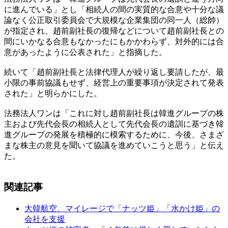
に進んでいる」とし「相続人の間の実質的な合意や十分な議
論なく公正取引委員会で大規模な企業集団の同一人（総帥）
が指定され、趙前副社長の復帰などについて趙前副社長との
間にいかなる合意もなかったにもかかわらず、対外的には合
意があったように公表された」と指摘した。
続いて「趙前副社長と法律代理人が繰り返し要請したが、最
小限の事前協議もせず、経営上の重要事項が決定されて発表
された」と明らかにした。
法務法人ワンは「これに対し趙前副社長は韓進グループの株
主および先代会長の相続人として先代会長の遺訓に基づき韓
進グループの発展を積極的に模索するために、今後、さまざ
まな株主の意見を聞いて協議を進めていこうと思う」と伝え
た。
関連記事
大韓航空、マイレージで「ナッツ姫」「水かけ姫」の
会社を支援