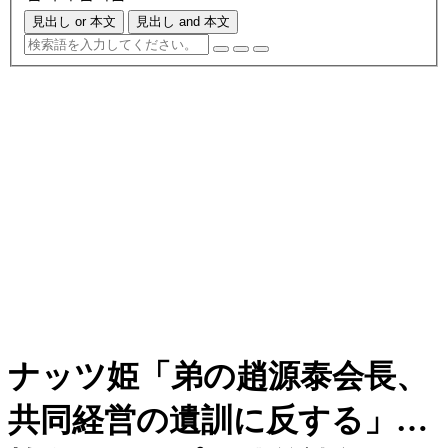
見出し or 本文
見出し and 本文
ナッツ姫「弟の趙源泰会長、
共同経営の遺訓に反する」…