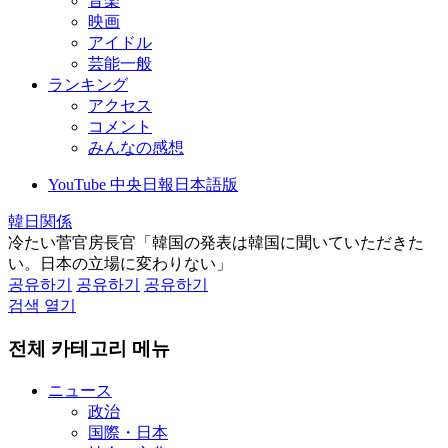
音楽
映画
アイドル
芸能一般
ランキング
アクセス
コメント
みんなの感想
YouTube 中央日報日本語版
韓日関係
冷たい菅官房長官「韓国の発表は韓国に聞いていただきた
い。日本の立場に変わりない」
공유하기
공유하기
공유하기
검색 열기
전체 카테고리 메뉴
ニュース
政治
国際・日本