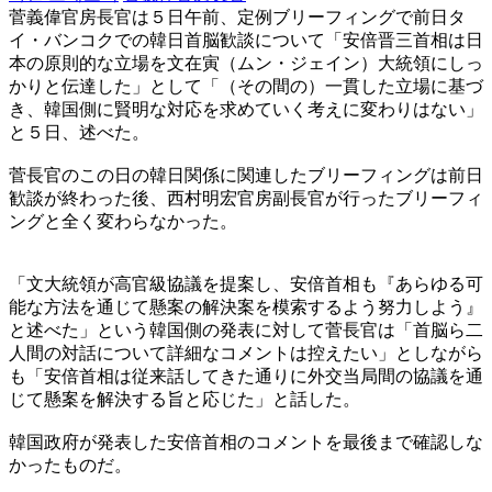
菅義偉官房長官は５日午前、定例ブリーフィングで前日タ
イ・バンコクでの韓日首脳歓談について「安倍晋三首相は日
本の原則的な立場を文在寅（ムン・ジェイン）大統領にしっ
かりと伝達した」として「（その間の）一貫した立場に基づ
き、韓国側に賢明な対応を求めていく考えに変わりはない」
と５日、述べた。
菅長官のこの日の韓日関係に関連したブリーフィングは前日
歓談が終わった後、西村明宏官房副長官が行ったブリーフィ
ングと全く変わらなかった。
「文大統領が高官級協議を提案し、安倍首相も『あらゆる可
能な方法を通じて懸案の解決案を模索するよう努力しよう』
と述べた」という韓国側の発表に対して菅長官は「首脳ら二
人間の対話について詳細なコメントは控えたい」としながら
も「安倍首相は従来話してきた通りに外交当局間の協議を通
じて懸案を解決する旨と応じた」と話した。
韓国政府が発表した安倍首相のコメントを最後まで確認しな
かったものだ。