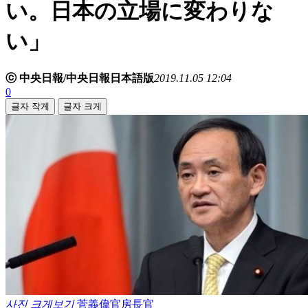
い。日本の立場に変わりな
い」
ⓒ 中央日報/中央日報日本語版
2019.11.05 12:04
0
글자 작게
글자 크게
사진 크게보기
菅義偉官房長官