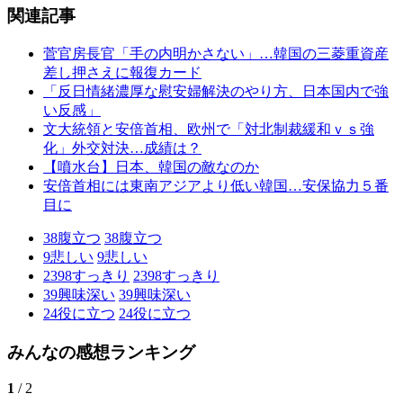
関連記事
菅官房長官「手の内明かさない」…韓国の三菱重資産
差し押さえに報復カード
「反日情緒濃厚な慰安婦解決のやり方、日本国内で強
い反感」
文大統領と安倍首相、欧州で「対北制裁緩和ｖｓ強
化」外交対決…成績は？
【噴水台】日本、韓国の敵なのか
安倍首相には東南アジアより低い韓国…安保協力５番
目に
38
腹立つ
38
腹立つ
9
悲しい
9
悲しい
2398
すっきり
2398
すっきり
39
興味深い
39
興味深い
24
役に立つ
24
役に立つ
みんなの感想ランキング
1
/ 2