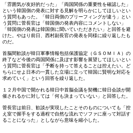
「雰囲気が友好的だった」「両国関係の重要性を確認した」
という韓国側の発表に対する見解を明らかにしてほしいとい
う質問もあった。「韓日両側のブリーフィングが違う」とい
う質問に菅長官は「韓国側の発表内容にコメントしない」
「韓国側の発表は韓国側に聞いていただきたい」と回答を避
けた。やはり前日、西村副長官の発表を同様に繰り返したも
のだ。
首脳間歓談が韓日軍事情報包括保護協定（ＧＳＯＭＩＡ）の
終了など今後の両国関係に及ぼす影響を展望してほしいとい
う質問に菅長官は「予断を持って答えることは控えたい。ど
ちらにせよ日本の一貫した立場に立って韓国に賢明な対応を
求めていく」という回答を繰り返した。
１２月中国で開かれる韓日中首脳会議を契機に韓日会談が開
催されるかに対しては「何も決まっていない」と回答した。
菅長官は前日、歓談が実現したことそのものについても「控
え室で握手をする過程で自然な流れでソファに座って対話す
ることになった」としながら意味を縮小した。