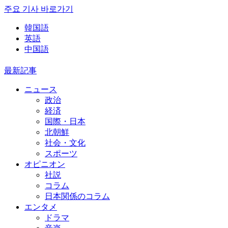
주요 기사 바로가기
韓国語
英語
中国語
最新記事
ニュース
政治
経済
国際・日本
北朝鮮
社会・文化
スポーツ
オピニオン
社説
コラム
日本関係のコラム
エンタメ
ドラマ