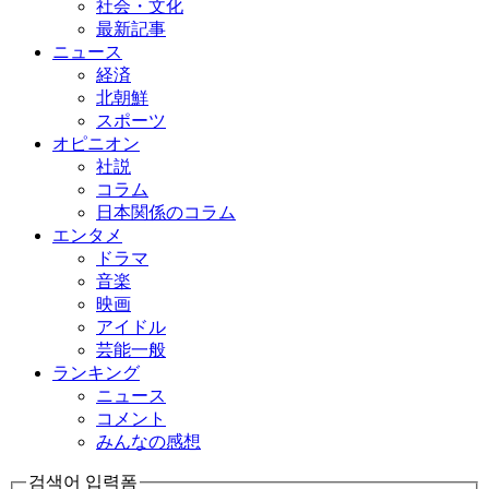
社会・文化
最新記事
ニュース
経済
北朝鮮
スポーツ
オピニオン
社説
コラム
日本関係のコラム
エンタメ
ドラマ
音楽
映画
アイドル
芸能一般
ランキング
ニュース
コメント
みんなの感想
검색어 입력폼