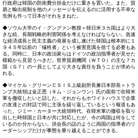
行政府は韓国の防衛費分担金だけに重きを置いた。また、貿
易と輸出統制を他のメッセージを伝えるのに活用する不幸な
先例も作って日本がそれをまねた。
◆ソウル大学のイ・グングァン教授＝韓日米３カ国はより大
きな絵、長期戦略的利害関係を考えなければならない。急速
な経済成長と民主主義の発展を成し遂げた韓国は根本的に１
９４５年以前の「犠牲者」という被害意識を捨てる必要もあ
る。同時に、日本の政治家らはドイツの政治指導者が見せた
模範から見習うべきだ。世界貿易機関（ＷＴＯ）の主な７カ
国（Ｇ７）の一員としてより大きな責任を負うことが求めら
れる。
◆マイケル・グリーンＣＳＩＳ上級副所長兼日本部長＝トラ
ンプ大統領は金正恩（キム・ジョンウン）氏の面前で在韓米
軍を撤収したいと話した。それからもホワイトハウスで企業
の友達との対話で同じ主張を繰り返しているという報道もあ
った。ジミー・カーター大統領時代、在韓米軍の撤収を取り
出した時韓国と日本が共に対応したが、今の両国は何をして
いるのか分からない。洪会長の話のように両国の指導者のリ
ーダーシップだけが事態を乗り越えることができる。