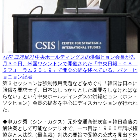
사진 크게보기
中央ホールディングスの洪錫ヒョン会長が先
月３０日、米国ワシントンで開催された「中央日報－ＣＳＩ
Ｓフォーラム２０１９」で開会の辞を述べている。パク・ヒ
ョニョン記者
第３セッションは強制徴用問題などをめぐり「韓国は日本に
賠償を要求せず、日本はしっかりとした謝罪をしなければな
らない」という中央ホールディングスの洪錫ヒョン（ホン・
ソクヒョン）会長の提案を中心にディスカッションが行われ
た。
◆申ガク秀（シン・ガクス）元外交通商部次官＝韓日葛藤の
解決案として可能なシナリオで、一つ目は１９６５年請求権
協定と大法院（最高裁）判決の要旨で妥協の公式を見出す外