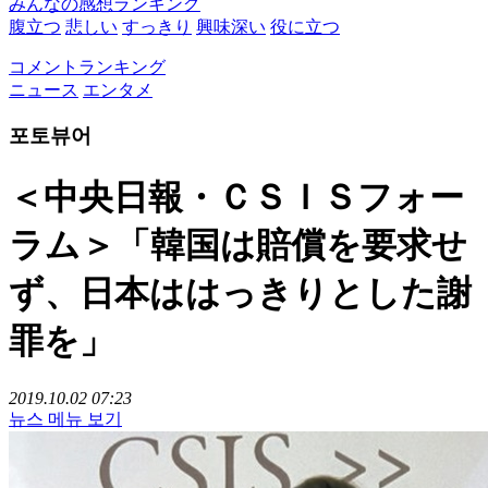
みんなの感想ランキング
腹立つ
悲しい
すっきり
興味深い
役に立つ
コメントランキング
ニュース
エンタメ
포토뷰어
＜中央日報・ＣＳＩＳフォー
ラム＞「韓国は賠償を要求せ
ず、日本ははっきりとした謝
罪を」
2019.10.02 07:23
뉴스 메뉴 보기