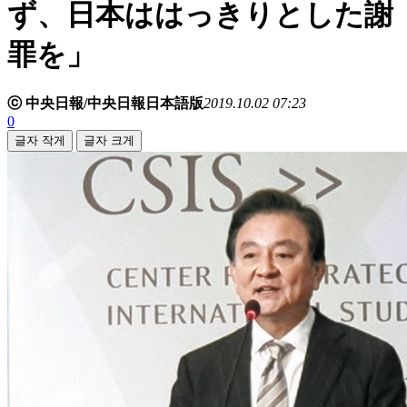
ず、日本ははっきりとした謝
罪を」
ⓒ 中央日報/中央日報日本語版
2019.10.02 07:23
0
글자 작게
글자 크게