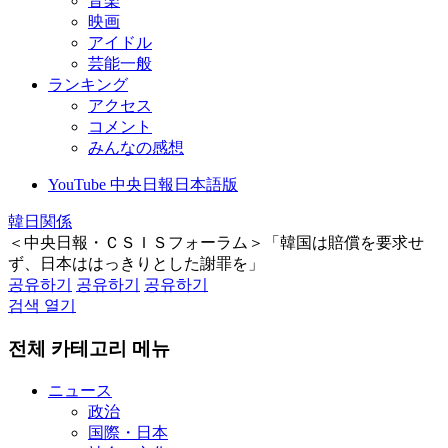
音楽
映画
アイドル
芸能一般
ランキング
アクセス
コメント
みんなの感想
YouTube 中央日報日本語版
韓日関係
＜中央日報・ＣＳＩＳフォーラム＞「韓国は賠償を要求せ
ず、日本ははっきりとした謝罪を」
공유하기
공유하기
공유하기
검색 열기
전체 카테고리 메뉴
ニュース
政治
国際・日本