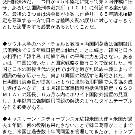
交的解決法だ。二つ目が６５年協定に従って第３国仲裁に任
せ、あるいは国際刑事裁判所（ＩＣＪ）に付託する案があ
る。最後の３つ目は洪会長が提案した通り、６５年請求権協
定を尊重する一方で日本は植民支配の誤りに対してはっきり
とした謝罪をする必要があるということだ。
◆ソウル大学のパク・チョルヒ教授＝両国間葛藤は強制徴用
賠償判決で６５年韓日協定に触れたことに続き、韓国と日本
が相手に「韓半島（朝鮮半島）の平和に力を貸さない」ある
いは「中国に傾いた」と国家戦略を疑うことで深化した。韓
国と日本の戦後世代の交代では行き過ぎた民族主義によって
認識の差が広がった。何より両国の対話すら断絶された。韓
日両国は洪会長が提案したように強制徴用問題で大妥協を成
し遂げるべきで、１１月韓日軍事情報包括保護協定（ＧＳＯ
ＭＩＡ）の延長、６カ月以内にホワイト国除外措置の見直
し、１年以内に強制徴用問題の解決のようなタイムテーブル
を作る必要がある。
◆キャスリーン・スティーブンス元駐韓米国大使＝米国が過
去１年間、何の役割も果たさないことで韓日葛藤がここまで
きた。米国は過去数十年間同盟を管理してきたが、トランプ