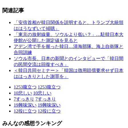
関連記事
「安倍首相が韓日関係を説明すると、トランプ大統領
ははうなずいて傾聴」
「東京の放射線量、ソウルより低い？」…駐韓日本大
使館が公開した測定値を見ると
アデン湾で手を握った韓日…清海部隊、海上自衛隊と
合同訓練
ソウル市長、日本の新聞とのインタビューで「韓日間
の民間交流は回復すべき」
＜韓日共同セミナー＞「韓国は徴用賠償要求せず日本
ははっきりとした謝罪を」
1253
腹立つ
1253
腹立つ
10
悲しい
10
悲しい
7
すっきり
7
すっきり
19
興味深い
19
興味深い
12
役に立つ
12
役に立つ
みんなの感想ランキング