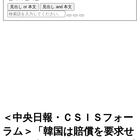
見出し or 本文
見出し and 本文
＜中央日報・ＣＳＩＳフォー
ラム＞「韓国は賠償を要求せ