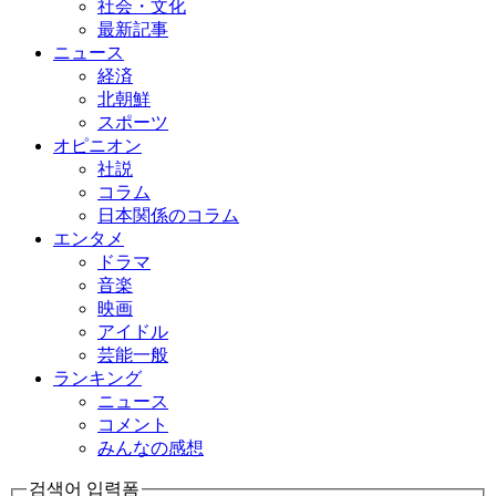
社会・文化
最新記事
ニュース
経済
北朝鮮
スポーツ
オピニオン
社説
コラム
日本関係のコラム
エンタメ
ドラマ
音楽
映画
アイドル
芸能一般
ランキング
ニュース
コメント
みんなの感想
검색어 입력폼