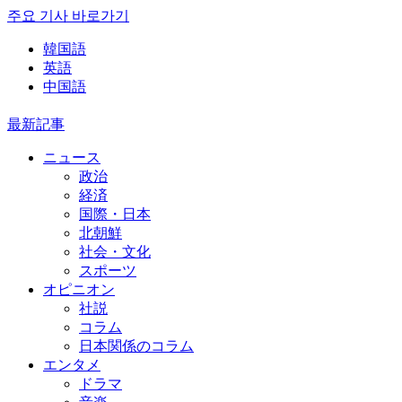
주요 기사 바로가기
韓国語
英語
中国語
最新記事
ニュース
政治
経済
国際・日本
北朝鮮
社会・文化
スポーツ
オピニオン
社説
コラム
日本関係のコラム
エンタメ
ドラマ