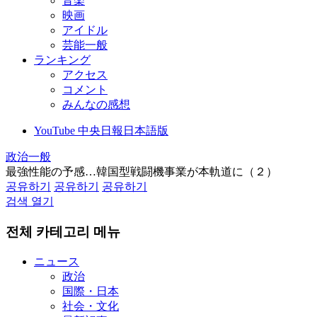
音楽
映画
アイドル
芸能一般
ランキング
アクセス
コメント
みんなの感想
YouTube 中央日報日本語版
政治一般
最強性能の予感…韓国型戦闘機事業が本軌道に（２）
공유하기
공유하기
공유하기
검색 열기
전체 카테고리 메뉴
ニュース
政治
国際・日本
社会・文化