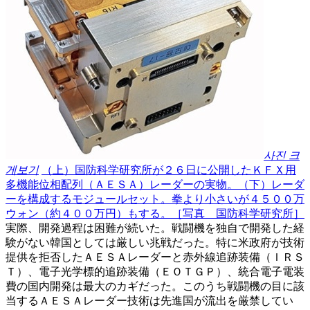
사진 크
게보기
（上）国防科学研究所が２６日に公開したＫＦＸ用
多機能位相配列（ＡＥＳＡ）レーダーの実物。（下）レーダ
ーを構成するモジュールセット。拳より小さいが４５００万
ウォン（約４００万円）もする。［写真 国防科学研究所］
実際、開発過程は困難が続いた。戦闘機を独自で開発した経
験がない韓国としては厳しい兆戦だった。特に米政府が技術
提供を拒否したＡＥＳＡレーダーと赤外線追跡装備（ＩＲＳ
Ｔ）、電子光学標的追跡装備（ＥＯＴＧＰ）、統合電子電装
費の国内開発は最大のカギだった。このうち戦闘機の目に該
当するＡＥＳＡレーダー技術は先進国が流出を厳禁してい