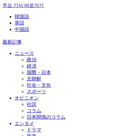
주요 기사 바로가기
韓国語
英語
中国語
最新記事
ニュース
政治
経済
国際・日本
北朝鮮
社会・文化
スポーツ
オピニオン
社説
コラム
日本関係のコラム
エンタメ
ドラマ