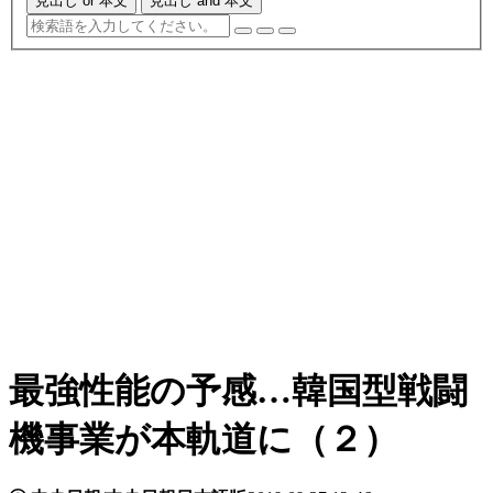
見出し or 本文
見出し and 本文
最強性能の予感…韓国型戦闘
機事業が本軌道に（２）