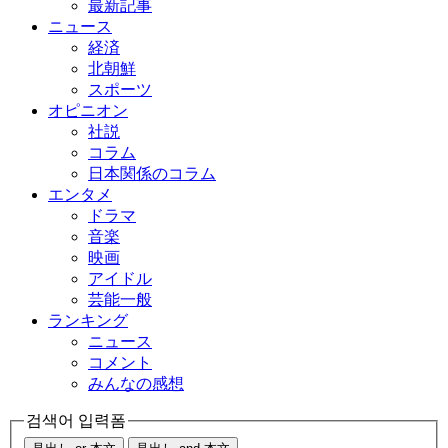
最新記事
ニュース
経済
北朝鮮
スポーツ
オピニオン
社説
コラム
日本関係のコラム
エンタメ
ドラマ
音楽
映画
アイドル
芸能一般
ランキング
ニュース
コメント
みんなの感想
검색어 입력폼