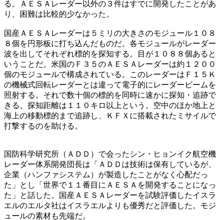
る。ＡＥＳＡレーダー以外の３件はすでに開発したことがあ
り、困難は比較的少なかった。
国産ＡＥＳＡレーダーは５ミリの大きさのモジュール１０８
８個を円形板に打ち込んだものだ。各モジュールがレーダー
波を出してそれぞれ標的を探知する。目が１０８８個あると
いうことだ。米国のＦ３５のＡＥＳＡレーダーは約１２００
個のモジュールで構成されている。このレーダーはＦ１５Ｋ
の機械式回転レーダーとは違って電子的にレーダービームを
照射する。それで数十個の標的を同時に速かに探知・追跡で
きる。探知距離は１１０キロ以上という。空中のほか地上と
海上の移動標的まで追跡し、ＫＦＸに搭載されたミサイルで
打撃するのを助ける。
国防科学研究所（ＡＤＤ）で会ったシン・ヒョンイク航空機
レーダー体系開発団長は「ＡＤＤは技術は保有しているが、
企業（ハンファシステム）が製造したことがなく心配だっ
た」とし「世界で１１番目にＡＥＳＡを開発することになっ
た」と話した。国産ＡＥＳＡレーダーを試験評価したイスラ
エルのエルタ社はイスラエルよりも優秀だと評価した。モジ
ュールの素材も先端だ。