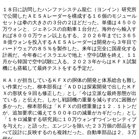
１８日に訪問したハンファシステム龍仁（ヨンイン）研究所
で公開したＡＥＳＡレーダーを構成する１６個のモジュール
セットは拳の大きさの３分の２ほどだった。単価は４５００
万ウォンと、ジェネシスの自動車１台分だ。海外から輸入す
れば８０００万ウォン以上もする。２０２６年までに３６５
８億ウォンを投入するＡＥＳＡレーダーは開発から３年目で
ハードウェアの８５％を製作した。来年は完全に国産化する
計画だ。今年春にイスラエルで地上・空中試験を終え、１１
月から韓国で空中試験に入る。２０２３年からはＫＦＸ試製
機にも搭載して最終テストをする予定だ。
ＫＡＩが担当しているＫＦＸの胴体の開発と体系総合も難し
い作業だった。柳本部長は「ＡＤＤは探索開発で出したＫＦ
Ｘの形状を９回も修正した」とし「今は立派な最終形態が出
ている」と伝えた。しかし戦闘機の重量を減らすのに困難が
多かった。柳本部長は「ＫＦＸの目標重量は１２．１トンだ
が、追加要求に備えて５００キロの減量がカギだった」とし
「１キロ減量する研究員に１０万ウォンずつインセンティブ
を与えた」と語った。エンジンを除いた２３万個の部品をす
べて設計に反映するのも複雑だった。自動車部品は２、３万
個だ。