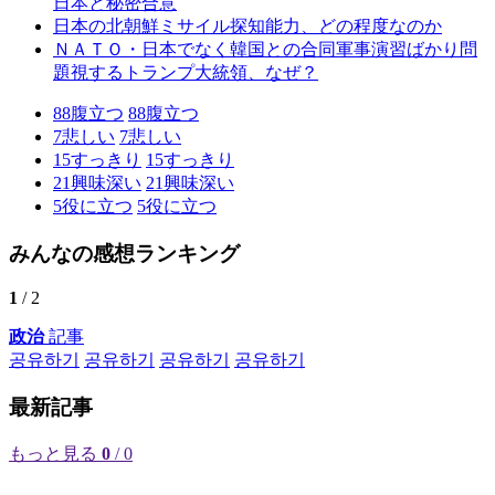
日本と秘密合意
日本の北朝鮮ミサイル探知能力、どの程度なのか
ＮＡＴＯ・日本でなく韓国との合同軍事演習ばかり問
題視するトランプ大統領、なぜ？
88
腹立つ
88
腹立つ
7
悲しい
7
悲しい
15
すっきり
15
すっきり
21
興味深い
21
興味深い
5
役に立つ
5
役に立つ
みんなの感想ランキング
1
/ 2
政治
記事
공유하기
공유하기
공유하기
공유하기
最新記事
もっと見る
0
/ 0