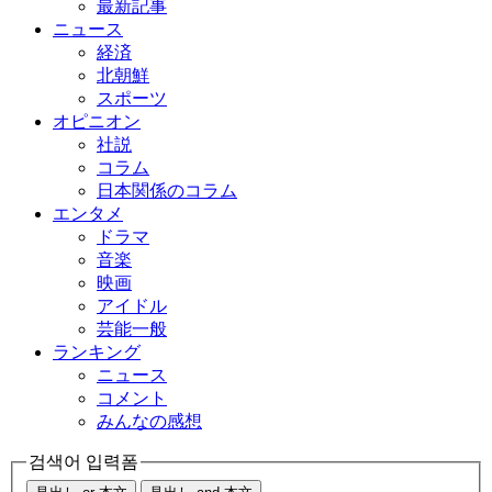
最新記事
ニュース
経済
北朝鮮
スポーツ
オピニオン
社説
コラム
日本関係のコラム
エンタメ
ドラマ
音楽
映画
アイドル
芸能一般
ランキング
ニュース
コメント
みんなの感想
검색어 입력폼