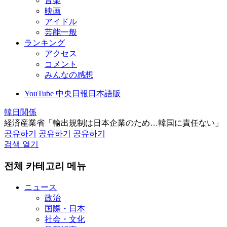
音楽
映画
アイドル
芸能一般
ランキング
アクセス
コメント
みんなの感想
YouTube 中央日報日本語版
韓日関係
経済産業省「輸出規制は日本企業のため…韓国に責任ない」
공유하기
공유하기
공유하기
검색 열기
전체 카테고리 메뉴
ニュース
政治
国際・日本
社会・文化