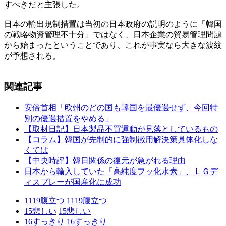
すべきだと主張した。
日本の輸出規制措置は当初の日本政府の説明のように「韓国
の戦略物資管理不十分」ではなく、日本企業の貿易管理問題
から始まったということであり、これが事実なら大きな波紋
が予想される。
関連記事
安倍首相「欧州のどの国も韓国を最優遇せず、今回特
別の優遇措置をやめる」
【取材日記】日本製品不買運動が見落としているもの
【コラム】韓国が先制的に強制徴用解決策具体化しな
くては
【中央時評】韓日関係の復元が急がれる理由
日本から輸入していた「高純度フッ化水素」、ＬＧデ
ィスプレーが国産化に成功
1119
腹立つ
1119
腹立つ
15
悲しい
15
悲しい
16
すっきり
16
すっきり