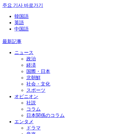
주요 기사 바로가기
韓国語
英語
中国語
最新記事
ニュース
政治
経済
国際・日本
北朝鮮
社会・文化
スポーツ
オピニオン
社説
コラム
日本関係のコラム
エンタメ
ドラマ