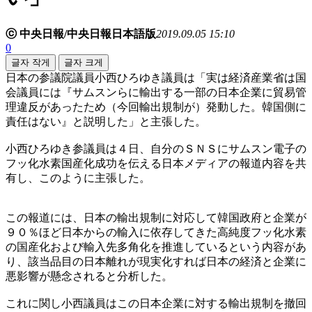
ⓒ 中央日報/中央日報日本語版
2019.09.05 15:10
0
글자 작게
글자 크게
日本の参議院議員小西ひろゆき議員は「実は経済産業省は国
会議員には『サムスンらに輸出する一部の日本企業に貿易管
理違反があったため（今回輸出規制が）発動した。韓国側に
責任はない』と説明した」と主張した。
小西ひろゆき参議員は４日、自分のＳＮＳにサムスン電子の
フッ化水素国産化成功を伝える日本メディアの報道内容を共
有し、このように主張した。
この報道には、日本の輸出規制に対応して韓国政府と企業が
９０％ほど日本からの輸入に依存してきた高純度フッ化水素
の国産化および輸入先多角化を推進しているという内容があ
り、該当品目の日本離れが現実化すれば日本の経済と企業に
悪影響が懸念されると分析した。
これに関し小西議員はこの日本企業に対する輸出規制を撤回