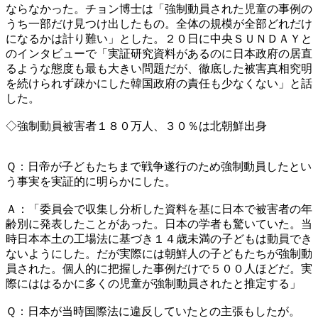
ならなかった。チョン博士は「強制動員された児童の事例の
うち一部だけ見つけ出したもの。全体の規模が全部どれだけ
になるかは計り難い」とした。２０日に中央ＳＵＮＤＡＹと
のインタビューで「実証研究資料があるのに日本政府の居直
るような態度も最も大きい問題だが、徹底した被害真相究明
を続けられず疎かにした韓国政府の責任も少なくない」と話
した。
◇強制動員被害者１８０万人、３０％は北朝鮮出身
Ｑ：日帝が子どもたちまで戦争遂行のため強制動員したとい
う事実を実証的に明らかにした。
Ａ：「委員会で収集し分析した資料を基に日本で被害者の年
齢別に発表したことがあった。日本の学者も驚いていた。当
時日本本土の工場法に基づき１４歳未満の子どもは動員でき
ないようにした。だが実際には朝鮮人の子どもたちが強制動
員された。個人的に把握した事例だけで５００人ほどだ。実
際にははるかに多くの児童が強制動員されたと推定する」
Ｑ：日本が当時国際法に違反していたとの主張もしたが。