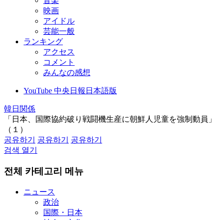
音楽
映画
アイドル
芸能一般
ランキング
アクセス
コメント
みんなの感想
YouTube 中央日報日本語版
韓日関係
「日本、国際協約破り戦闘機生産に朝鮮人児童を強制動員」
（１）
공유하기
공유하기
공유하기
검색 열기
전체 카테고리 메뉴
ニュース
政治
国際・日本