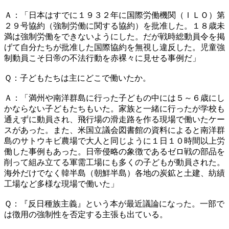
Ａ：「日本はすでに１９３２年に国際労働機関（ＩＬＯ）第
２９号協約（強制労働に関する協約）を批准した。１８歳未
満は強制労働をできないようにした。だが戦時総動員令を掲
げて自分たちが批准した国際協約を無視し違反した。児童強
制動員こそ日帝の不法行動を赤裸々に見せる事例だ」
Ｑ：子どもたちは主にどこで働いたか。
Ａ：「満州や南洋群島に行った子どもの中には５～６歳にし
かならない子どもたちもいた。家族と一緒に行ったが学校も
通えずに動員され、飛行場の滑走路を作る現場で働いたケー
スがあった。また、米国立議会図書館の資料によると南洋群
島のサトウキビ農場で大人と同じように１日１０時間以上労
働した事例もあった。日帝侵略の象徴であるゼロ戦の部品を
削って組み立てる軍需工場にも多くの子どもが動員された。
海外だけでなく韓半島（朝鮮半島）各地の炭鉱と土建、紡績
工場など多様な現場で働いた」
Ｑ：『反日種族主義』という本が最近議論になった。一部で
は徴用の強制性を否定する主張も出ている。