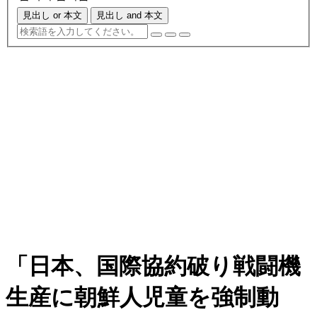
見出し or 本文
見出し and 本文
「日本、国際協約破り戦闘機
生産に朝鮮人児童を強制動