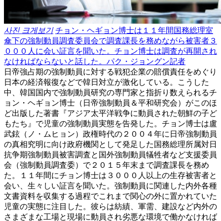
사진 크게보기
チョン・ヘギョン博士は１１年間国務総理室
傘下の強制動員調査委員会で調査課長を務めながら被害者３
０００人に会い証言を聞いた。チョン博士は調査が再開され
なければならないと話した。パク・ジョングン記者
日帝強占期の強制動員に対する戦犯企業の賠償責任をめぐり
日本の経済報復などで韓日対立が激化している。こうした
中、韓国国内で強制動員研究の専門家と指折り数えられるチ
ョン・ヘギョン博士（日帝強制動員＆平和研究会）がこのほ
ど出版した著書『アジア太平洋戦争に動員された朝鮮の子ど
もたち』で児童の強制動員実態を告発した。チョン博士は盧
武鉉（ノ・ムヒョン）政権時代の２００４年に日帝強制動員
の真相究明に向け政府機関として発足した国務総理所属対日
抗争期強制動員被害調査と国外強制動員犠牲者など支援委員
会（強制動員調査委）で２０１５年末まで調査課長を務め
た。１１年間にチョン博士は３０００人以上の生存被害者と
会い、生々しい証言を聞いた。強制動員に関連した内外各種
文書資料を収集する過程でこれまで関心の外に置かれていた
児童の実態に注目した。彼らは紡績、軍需、建設など内外の
さまざまな工場と現場に動員され劣悪な環境で働かなければ