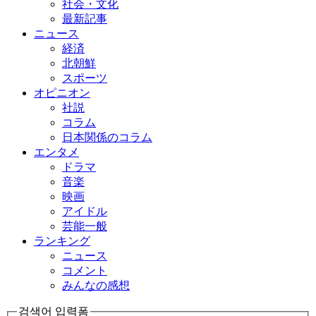
社会・文化
最新記事
ニュース
経済
北朝鮮
スポーツ
オピニオン
社説
コラム
日本関係のコラム
エンタメ
ドラマ
音楽
映画
アイドル
芸能一般
ランキング
ニュース
コメント
みんなの感想
검색어 입력폼