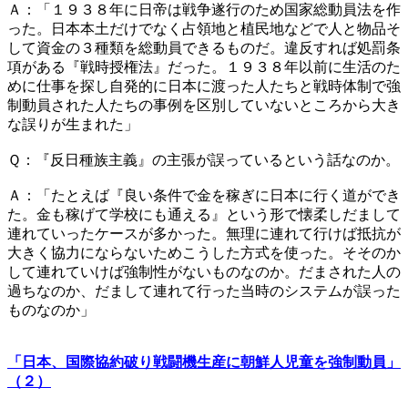
Ａ：「１９３８年に日帝は戦争遂行のため国家総動員法を作
った。日本本土だけでなく占領地と植民地などで人と物品そ
して資金の３種類を総動員できるものだ。違反すれば処罰条
項がある『戦時授権法』だった。１９３８年以前に生活のた
めに仕事を探し自発的に日本に渡った人たちと戦時体制で強
制動員された人たちの事例を区別していないところから大き
な誤りが生まれた」
Ｑ：『反日種族主義』の主張が誤っているという話なのか。
Ａ：「たとえば『良い条件で金を稼ぎに日本に行く道ができ
た。金も稼げて学校にも通える』という形で懐柔しだまして
連れていったケースが多かった。無理に連れて行けば抵抗が
大きく協力にならないためこうした方式を使った。そそのか
して連れていけば強制性がないものなのか。だまされた人の
過ちなのか、だまして連れて行った当時のシステムが誤った
ものなのか」
「日本、国際協約破り戦闘機生産に朝鮮人児童を強制動員」
（２）