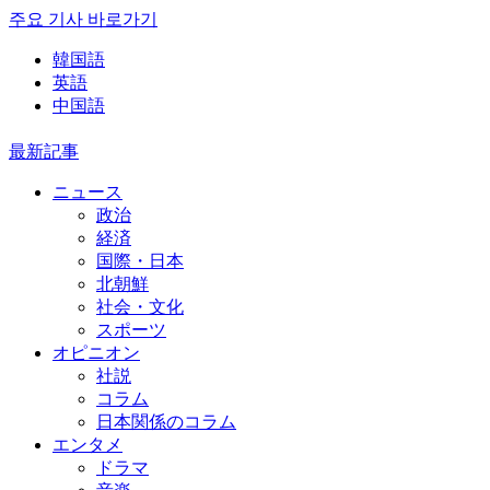
주요 기사 바로가기
韓国語
英語
中国語
最新記事
ニュース
政治
経済
国際・日本
北朝鮮
社会・文化
スポーツ
オピニオン
社説
コラム
日本関係のコラム
エンタメ
ドラマ