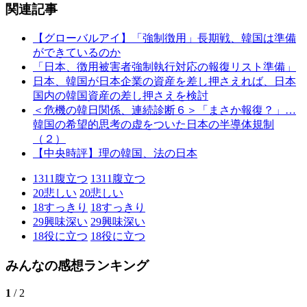
関連記事
【グローバルアイ】「強制徴用」長期戦、韓国は準備
ができているのか
「日本、徴用被害者強制執行対応の報復リスト準備」
日本、韓国が日本企業の資産を差し押さえれば、日本
国内の韓国資産の差し押さえを検討
＜危機の韓日関係、連続診断６＞「まさか報復？」…
韓国の希望的思考の虚をついた日本の半導体規制
（２）
【中央時評】理の韓国、法の日本
1311
腹立つ
1311
腹立つ
20
悲しい
20
悲しい
18
すっきり
18
すっきり
29
興味深い
29
興味深い
18
役に立つ
18
役に立つ
みんなの感想ランキング
1
/ 2