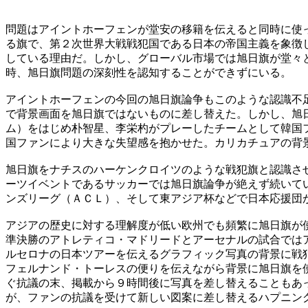
問題はアイントホーフェンが堂安の移籍を伝えると同時に使
る旗で、第２次世界大戦戦犯国である日本の帝国主義を象徴
している理由だ。しかし、グローバル市場では旭日旗が堂々
時、旭日旗問題の深刻性を認知することができずにいる。
アイントホーフェンの今回の旭日旗論争もこのような認識不
で背景画面を旭日旗ではないものに差し替えた。しかし、旭
ム）をはじめ朴智星、李栄杓がプレーしたチームとして韓国
国ファンにより大きな失望感を抱かせた。カリカチュアの背
旭日旗をナチスのハーケンクロイツのような戦犯旗と認識さ
ーツイベントであるサッカーでは旭日旗論争が絶えず続いて
ンズリーグ（ＡＣＬ）、そして東アジア杯などで日本応援団
アジアの歴史に対する理解度が低い欧州でも頻繁に旭日旗が
準決勝のアトレティコ・マドリードとアーセナルの試合では
ルセロナの日本ツアーを伝えるグラフィック写真の背景に戦
フェルナンド・トーレスの便りを伝えながら背景に旭日旗を
ぐ抗議の末、掲載から９時間後に写真を差し替えることもあ
が、ファンの抗議を受けて新しい図案に差し替えるハプニン