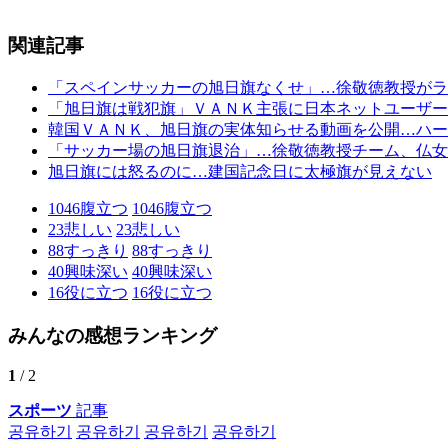
関連記事
「スペインサッカーの旭日旗なくせ」…徐敬徳教授がラ
「旭日旗は戦犯旗」ＶＡＮＫ主張に日本ネットユーザー
韓国ＶＡＮＫ、旭日旗の実体知らせる動画を公開…ハー
「サッカー場の旭日旗退治」…徐敬徳教授チーム、仏女
旭日旗には怒るのに…建国記念日に太極旗が見えない
1046
腹立つ
1046
腹立つ
23
悲しい
23
悲しい
88
すっきり
88
すっきり
40
興味深い
40
興味深い
16
役に立つ
16
役に立つ
みんなの感想ランキング
1
/ 2
スポーツ
記事
공유하기
공유하기
공유하기
공유하기