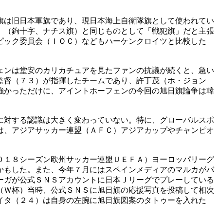
旗は旧日本軍旗であり、現日本海上自衛隊旗として使われてい
」（鉤十字、ナチス旗）と同じものとして「戦犯旗」だと主張
ピック委員会（ＩＯＣ）などもハーケンクロイツと比較した
ェンは堂安のカリカチュアを見たファンの抗議が続くと、急い
監督（７３）が指揮したチームであり、許丁茂（ホ・ジョン
強かっただけに、アイントホーフェンの今回の旭日旗論争は韓
に対する認識は大きく変わっていない。特に、グローバルスポ
は、アジアサッカー連盟（ＡＦＣ）アジアカップやチャンピオ
０１８シーズン欧州サッカー連盟ＵＥＦＡ）ヨーロッパリーグ
かもした。また、今年７月にはスペインメディアのマルカがバ
ーガが公式ＳＮＳアカウントに日本Ｊリーグでプレーしている
（Ｗ杯）当時、公式ＳＮＳに旭日旗の応援写真を投稿して相次
イタ（２４）は自身の左腕に旭日旗図案のタトゥーを入れた