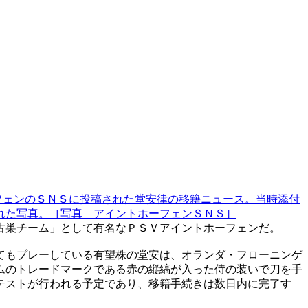
フェンのＳＮＳに投稿された堂安律の移籍ニュース。当時添付
れた写真。［写真 アイントホーフェンＳＮＳ］
古巣チーム」として有名なＰＳＶアイントホーフェンだ。
てもプレーしている有望株の堂安は、オランダ・フローニンゲ
ムのトレードマークである赤の縦縞が入った侍の装いで刀を手
テストが行われる予定であり、移籍手続きは数日内に完了す