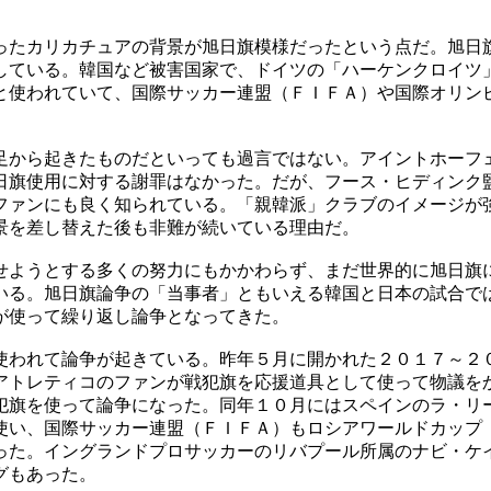
ったカリカチュアの背景が旭日旗模様だったという点だ。旭日
している。韓国など被害国家で、ドイツの「ハーケンクロイツ
と使われていて、国際サッカー連盟（ＦＩＦＡ）や国際オリン
足から起きたものだといっても過言ではない。アイントホーフ
日旗使用に対する謝罪はなかった。だが、フース・ヒディンク
ファンにも良く知られている。「親韓派」クラブのイメージが
景を差し替えた後も非難が続いている理由だ。
せようとする多くの努力にもかかわらず、まだ世界的に旭日旗
いる。旭日旗論争の「当事者」ともいえる韓国と日本の試合で
が使って繰り返し論争となってきた。
使われて論争が起きている。昨年５月に開かれた２０１７～２
アトレティコのファンが戦犯旗を応援道具として使って物議を
犯旗を使って論争になった。同年１０月にはスペインのラ・リ
使い、国際サッカー連盟（ＦＩＦＡ）もロシアワールドカップ
った。イングランドプロサッカーのリバプール所属のナビ・ケ
グもあった。