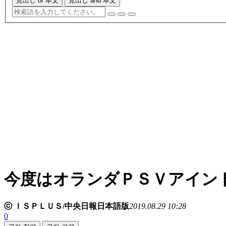
見出し or 本文
見出し and 本文
今度はオランダＰＳＶアイン
ⓒ ＩＳＰＬＵＳ/中央日報日本語版
2019.08.29 10:28
0