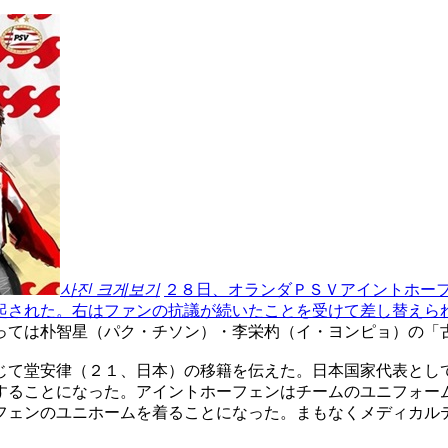
사진 크게보기
２８日、オランダＰＳＶアイントホー
起された。右はファンの抗議が続いたことを受けて差し替えら
っては朴智星（パク・チソン）・李栄杓（イ・ヨンピョ）の「
じて堂安律（２１、日本）の移籍を伝えた。日本国家代表とし
することになった。アイントホーフェンはチームのユニフォー
フェンのユニホームを着ることになった。まもなくメディカル