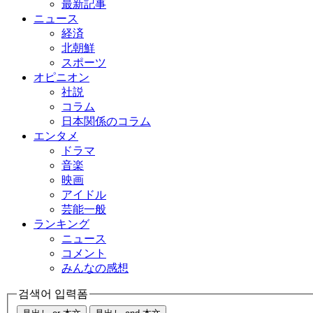
最新記事
ニュース
経済
北朝鮮
スポーツ
オピニオン
社説
コラム
日本関係のコラム
エンタメ
ドラマ
音楽
映画
アイドル
芸能一般
ランキング
ニュース
コメント
みんなの感想
검색어 입력폼