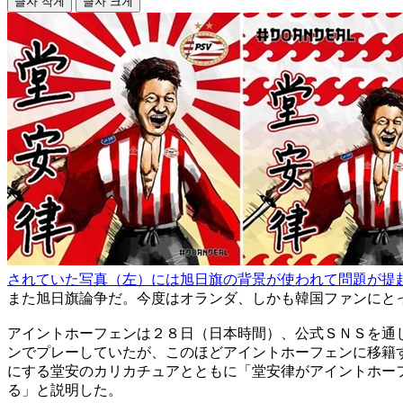
글자 작게
글자 크게
されていた写真（左）には旭日旗の背景が使われて問題が提
また旭日旗論争だ。今度はオランダ、しかも韓国ファンにと
アイントホーフェンは２８日（日本時間）、公式ＳＮＳを通
ンでプレーしていたが、このほどアイントホーフェンに移籍
にする堂安のカリカチュアとともに「堂安律がアイントホー
る」と説明した。