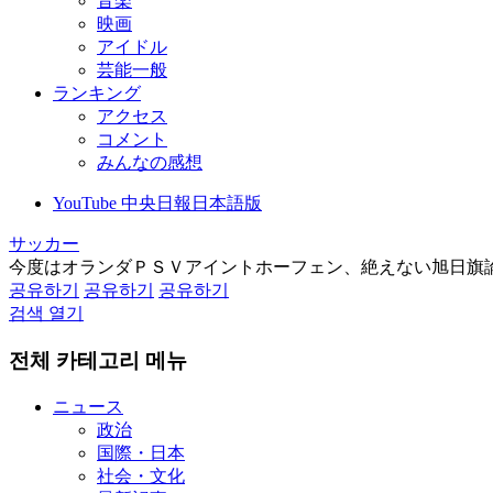
音楽
映画
アイドル
芸能一般
ランキング
アクセス
コメント
みんなの感想
YouTube 中央日報日本語版
サッカー
今度はオランダＰＳＶアイントホーフェン、絶えない旭日旗
공유하기
공유하기
공유하기
검색 열기
전체 카테고리 메뉴
ニュース
政治
国際・日本
社会・文化