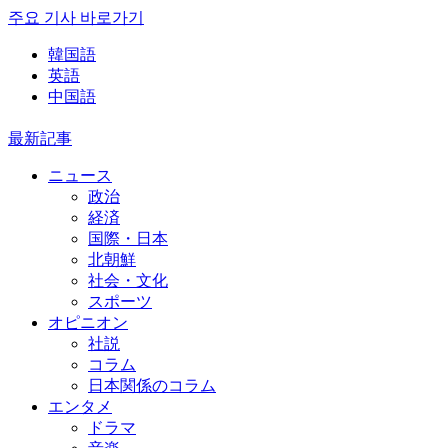
주요 기사 바로가기
韓国語
英語
中国語
最新記事
ニュース
政治
経済
国際・日本
北朝鮮
社会・文化
スポーツ
オピニオン
社説
コラム
日本関係のコラム
エンタメ
ドラマ