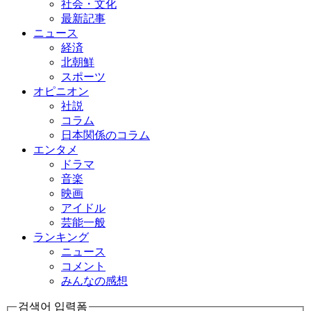
社会・文化
最新記事
ニュース
経済
北朝鮮
スポーツ
オピニオン
社説
コラム
日本関係のコラム
エンタメ
ドラマ
音楽
映画
アイドル
芸能一般
ランキング
ニュース
コメント
みんなの感想
검색어 입력폼