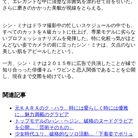
て、エレガントな中に清楚な雰囲気を漂わせて目を引いた。
さらに磨きのかかった美貌が視線をとらえる。
シン・ミナはドラマ撮影中の忙しいスケジュールの中でも、
すべてのカットをＡ級カットに仕上げ、専業モデルに劣らな
いプロフェッショナリズムを発揮した。特に化粧っ気がほと
んどない姿でカメラの前に立ったシン・ミナは、欠点のない
美しい肌をアピールしたという。
一方、シン・ミナは２０１５年に広告で共演したことが縁で
知り合っった俳優キム・ウビンと恋人関係であることを公開
し、現在まで交際を続けている。
関連記事
元ＫＡＲＡのク・ハラ、時には愛らしく時には優雅
に…魅力満載のグラビア
トップモデルのハン・ヘジン、破格のヌードグラビア
を公開…「芸術そのもの」
少女時代ユリ、破格的なソロ活動…「下着姿でボリュ