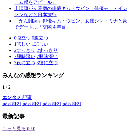
ーム感をアピール」
上咽頭がん闘病の俳優キム・ウビン、俳優チョ・イン
ソンなどと日本旅行
「がん闘病」俳優キム・ウビン、女優シン・ミナと豪
でデート…「交際４年目」
0
腹立つ
0
腹立つ
1
悲しい
1
悲しい
2
すっきり
2
すっきり
7
興味深い
7
興味深い
3
役に立つ
3
役に立つ
みんなの感想ランキング
1
/ 2
エンタメ
記事
공유하기
공유하기
공유하기
공유하기
最新記事
もっと見る
0
/ 0