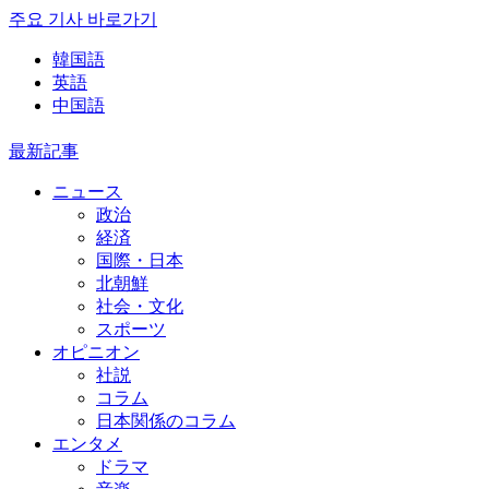
주요 기사 바로가기
韓国語
英語
中国語
最新記事
ニュース
政治
経済
国際・日本
北朝鮮
社会・文化
スポーツ
オピニオン
社説
コラム
日本関係のコラム
エンタメ
ドラマ