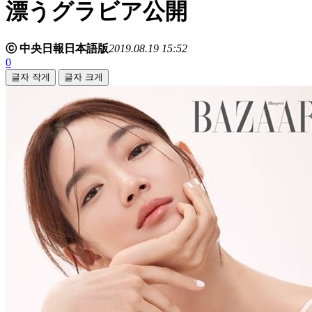
漂うグラビア公開
ⓒ 中央日報日本語版
2019.08.19 15:52
0
글자 작게
글자 크게