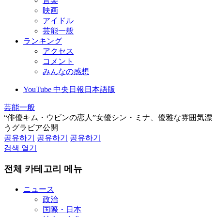
音楽
映画
アイドル
芸能一般
ランキング
アクセス
コメント
みんなの感想
YouTube 中央日報日本語版
芸能一般
“俳優キム・ウビンの恋人”女優シン・ミナ、優雅な雰囲気漂
うグラビア公開
공유하기
공유하기
공유하기
검색 열기
전체 카테고리 메뉴
ニュース
政治
国際・日本