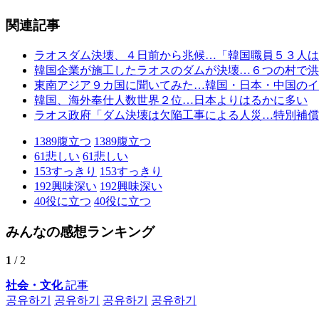
関連記事
ラオスダム決壊、４日前から兆候…「韓国職員５３人は
韓国企業が施工したラオスのダムが決壊…６つの村で洪
東南アジア９カ国に聞いてみた…韓国・日本・中国のイ
韓国、海外奉仕人数世界２位…日本よりはるかに多い
ラオス政府「ダム決壊は欠陥工事による人災…特別補償
1389
腹立つ
1389
腹立つ
61
悲しい
61
悲しい
153
すっきり
153
すっきり
192
興味深い
192
興味深い
40
役に立つ
40
役に立つ
みんなの感想ランキング
1
/ 2
社会・文化
記事
공유하기
공유하기
공유하기
공유하기