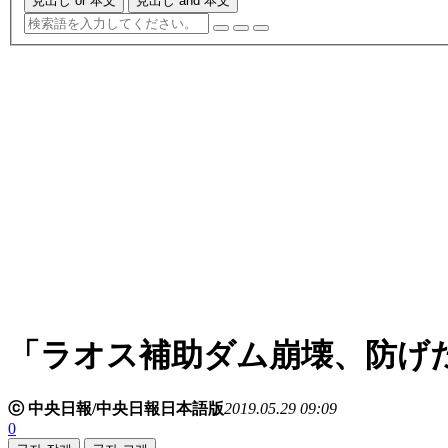
見出し or 本文
見出し and 本文
「ラオス補助ダム崩壊、防げ
ⓒ 中央日報/中央日報日本語版
2019.05.29 09:09
0