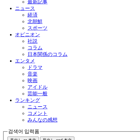
最新記事
ニュース
経済
北朝鮮
スポーツ
オピニオン
社説
コラム
日本関係のコラム
エンタメ
ドラマ
音楽
映画
アイドル
芸能一般
ランキング
ニュース
コメント
みんなの感想
검색어 입력폼