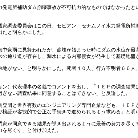
力発電所補助ダム崩壊事故が不可抗力的なものではなかったと
国家調査委員会はこの日、セピアン－セナムノイ水力発電所補
出たと明らかにした。
集中豪雨に見舞われたが、崩壊が始まった時にダムの水位が最
水の通り道が存在し、漏水による内部侵食が発生して基礎地盤
余地がない」と明らかにした。死者４０人、行方不明者６６人
ョン）代表理事の名義でコメントを出し、「ＩＥＰの調査結果
過ぎない調査結果に同意することはできない」と反論した。
調査団と世界有数のエンジニアリング専門企業なども、ＩＥＰ
び検証が客観的で公正な手続きで進められるよう求める」と明
門家が同意できる結果が導き出されるように最善の努力を尽く
力を尽くす」と付け加えた。