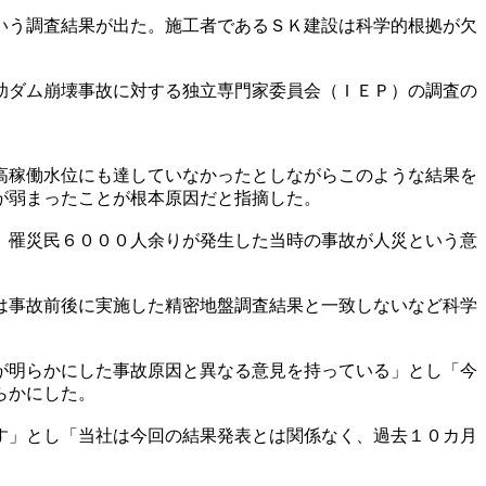
いう調査結果が出た。施工者であるＳＫ建設は科学的根拠が欠
助ダム崩壊事故に対する独立専門家委員会（ＩＥＰ）の調査の
高稼働水位にも達していなかったとしながらこのような結果を
が弱まったことが根本原因だと指摘した。
、罹災民６０００人余りが発生した当時の事故が人災という意
は事故前後に実施した精密地盤調査結果と一致しないなど科学
が明らかにした事故原因と異なる意見を持っている」とし「今
らかにした。
す」とし「当社は今回の結果発表とは関係なく、過去１０カ月