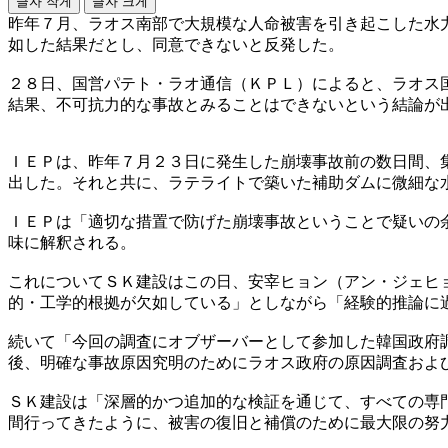
글자 작게
글자 크게
昨年７月、ラオス南部で大規模な人命被害を引き起こした水
如した結果だとし、同意できないと反発した。
２８日、国営パテト・ラオ通信（ＫＰＬ）によると、ラオス
結果、不可抗力的な事故とみることはできないという結論が
ＩＥＰは、昨年７月２３日に発生した崩壊事故前の数日間、
出した。それと共に、ラテライトで築いた補助ダムに微細な
ＩＥＰは「適切な措置で防げた崩壊事故ということで疑いの
味に解釈される。
これについてＳＫ建設はこの日、安宰ヒョン（アン・ジェヒ
的・工学的根拠が欠如している」としながら「経験的推論に
続いて「今回の調査にオブザーバーとして参加した韓国政府
後、明確な事故原因究明のためにラオス政府の原因調査およ
ＳＫ建設は「深層的かつ追加的な検証を通じて、すべての専
間行ってきたように、被害の復旧と補償のために最大限の努