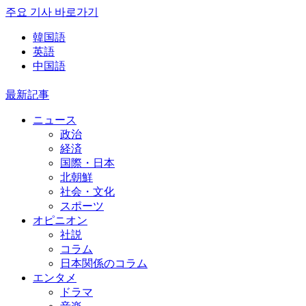
주요 기사 바로가기
韓国語
英語
中国語
最新記事
ニュース
政治
経済
国際・日本
北朝鮮
社会・文化
スポーツ
オピニオン
社説
コラム
日本関係のコラム
エンタメ
ドラマ