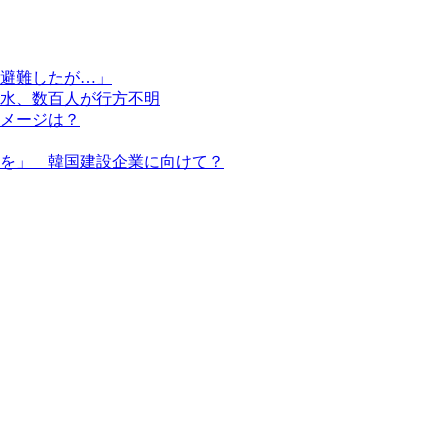
避難したが…」
水、数百人が行方不明
メージは？
を」 韓国建設企業に向けて？