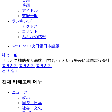
音楽
映画
アイドル
芸能一般
ランキング
アクセス
コメント
みんなの感想
YouTube 中央日報日本語版
社会一般
「ラオス補助ダム崩壊、防げた」という発表に韓国建設会社
공유하기
공유하기
공유하기
검색 열기
전체 카테고리 메뉴
ニュース
政治
国際・日本
社会・文化