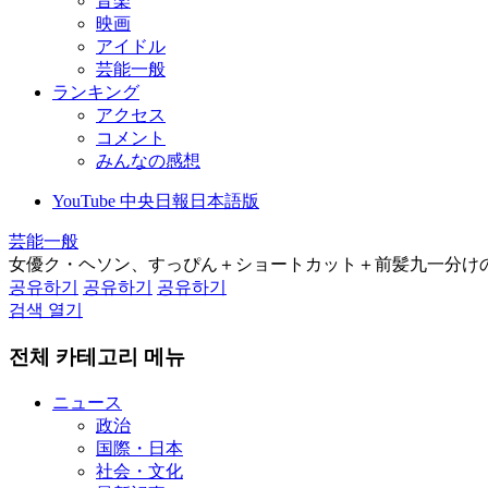
音楽
映画
アイドル
芸能一般
ランキング
アクセス
コメント
みんなの感想
YouTube 中央日報日本語版
芸能一般
女優ク・ヘソン、すっぴん＋ショートカット＋前髪九一分け
공유하기
공유하기
공유하기
검색 열기
전체 카테고리 메뉴
ニュース
政治
国際・日本
社会・文化