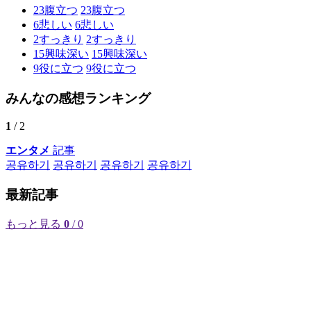
23
腹立つ
23
腹立つ
6
悲しい
6
悲しい
2
すっきり
2
すっきり
15
興味深い
15
興味深い
9
役に立つ
9
役に立つ
みんなの感想ランキング
1
/ 2
エンタメ
記事
공유하기
공유하기
공유하기
공유하기
最新記事
もっと見る
0
/ 0