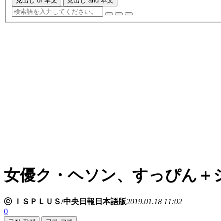
見出し or 本文
見出し and 本文
女優ク・ヘソン、すっぴん＋
ⓒ ＩＳＰＬＵＳ/中央日報日本語版
2019.01.18 11:02
0