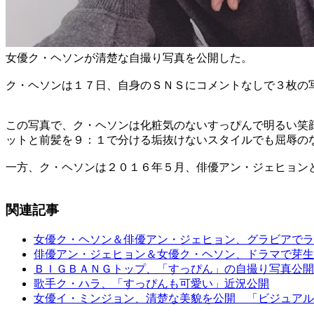
女優ク・ヘソンが清楚な自撮り写真を公開した。
ク・ヘソンは１７日、自身のＳＮＳにコメントなしで３枚の
この写真で、ク・ヘソンは化粧気のないすっぴんで明るい笑
ットと前髪を９：１で分ける垢抜けないスタイルでも屈辱の
一方、ク・ヘソンは２０１６年５月、俳優アン・ジェヒョン
関連記事
女優ク・ヘソン＆俳優アン・ジェヒョン、グラビアでラ
俳優アン・ジェヒョン＆女優ク・ヘソン、ドラマで芽生
ＢＩＧＢＡＮＧトップ、「すっぴん」の自撮り写真公開
歌手ク・ハラ、「すっぴんも可愛い」近況公開
女優イ・ミンジョン、清楚な美貌を公開 「ビジュアル