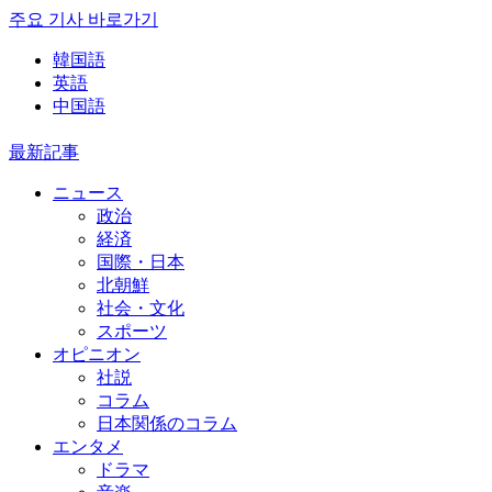
주요 기사 바로가기
韓国語
英語
中国語
最新記事
ニュース
政治
経済
国際・日本
北朝鮮
社会・文化
スポーツ
オピニオン
社説
コラム
日本関係のコラム
エンタメ
ドラマ