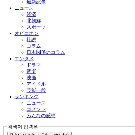
最新記事
ニュース
経済
北朝鮮
スポーツ
オピニオン
社説
コラム
日本関係のコラム
エンタメ
ドラマ
音楽
映画
アイドル
芸能一般
ランキング
ニュース
コメント
みんなの感想
검색어 입력폼