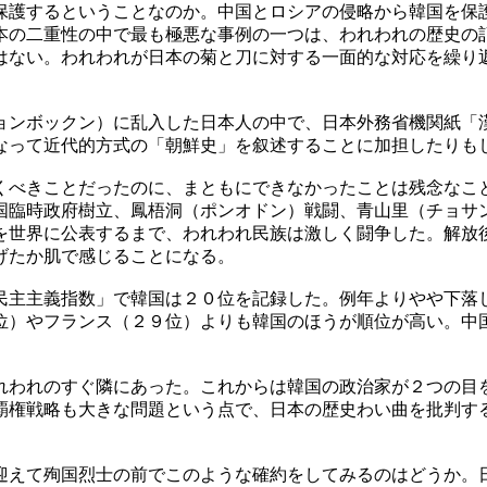
保護するということなのか。中国とロシアの侵略から韓国を保
本の二重性の中で最も極悪な事例の一つは、われわれの歴史の
はない。われわれが日本の菊と刀に対する一面的な対応を繰り
ョンボックン）に乱入した日本人の中で、日本外務省機関紙「
なって近代的方式の「朝鮮史」を叙述することに加担したりも
くべきことだったのに、まともにできなかったことは残念なこ
国臨時政府樹立、鳳梧洞（ポンオドン）戦闘、青山里（チョサ
を世界に公表するまで、われわれ民族は激しく闘争した。解放
げたか肌で感じることになる。
民主主義指数」で韓国は２０位を記録した。例年よりやや下落
位）やフランス（２９位）よりも韓国のほうが順位が高い。中
れわれのすぐ隣にあった。これからは韓国の政治家が２つの目
覇権戦略も大きな問題という点で、日本の歴史わい曲を批判す
迎えて殉国烈士の前でこのような確約をしてみるのはどうか。