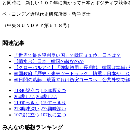
と同時に、新しい１００年に向かって日本とポジティブ競争
ペ・ヨンデ／近現代史研究所長・哲学博士
（中央ＳＵＮＤＡＹ第６１８号）
関連記事
「世界で最も評判良い国」で韓国３１位、日本は？
【噴水台】日本、韓国の敵なのか
【グローバルアイ】「強制徴用」長期戦、韓国は準備が
韓国政府「歴史・未来ツートラック」慎重…日本がＩＣ
韓日間の葛藤、放置すれば衝突コースへ…公共外交で解
11840
腹立つ
11840
腹立つ
264
悲しい
264
悲しい
119
すっきり
119
すっきり
273
興味深い
273
興味深い
107
役に立つ
107
役に立つ
みんなの感想ランキング