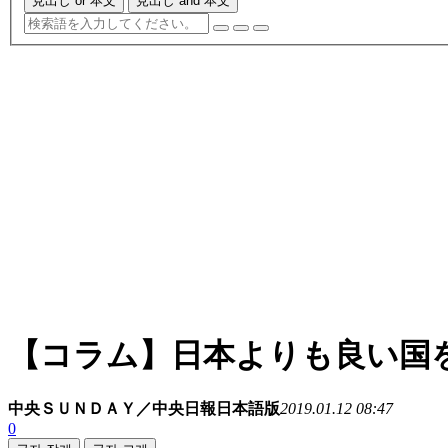
見出し or 本文
見出し and 本文
【コラム】日本よりも良い国
中央ＳＵＮＤＡＹ／中央日報日本語版
2019.01.12 08:47
0