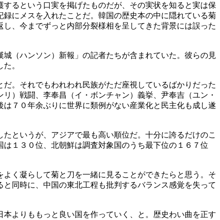
護するという口実を掲げたものだが、その実状を知ると実は保
記録にメスを入れたことだ。韓国の歴史本の中に隠れている菊
返し、今までずっと内部分裂様相を呈してきた背景には誤った
漢城（ハンソン）新報」の記者たちが含まれていた。彼らの見
した。
とだ。それでもわれわれ民族がただ座視しているばかりだった
ンリ）戦闘、李奉昌（イ・ボンチャン）義挙、尹奉吉（ユン・
後は７０年余ぶりに世界に類例がない産業化と民主化も成し遂
したというが、アジアで最も高い順位だ。十分に誇るだけのこ
国は１３０位、北朝鮮は調査対象国のうち最下位の１６７位
をよく凝らして菊と刀を一緒に見ることができたらと思う。そ
ると同時に、中国の東北工程も批判するバランス感覚を失って
日本よりももっと良い国を作っていく、と。歴史わい曲を正す