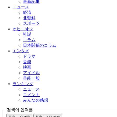
最新記事
ニュース
経済
北朝鮮
スポーツ
オピニオン
社説
コラム
日本関係のコラム
エンタメ
ドラマ
音楽
映画
アイドル
芸能一般
ランキング
ニュース
コメント
みんなの感想
검색어 입력폼