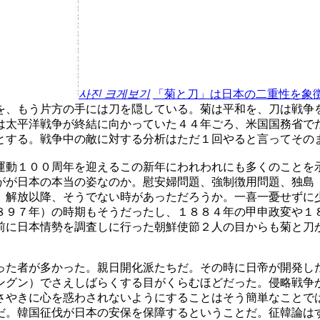
사진 크게보기
「菊と刀」は日本の二重性を象
を、もう片方の手には刀を隠している。菊は平和を、刀は戦争
は太平洋戦争が終結に向かっていた４４年ごろ、米国国務省で
とする。戦争中の敵に対する分析はただ１回やると言ってその
運動１００周年を迎えるこの新年にわれわれにも多くのことを
がが日本の本当の姿なのか。慰安婦問題、強制徴用問題、独島
。解放以降、そうでない時があっただろうか。一喜一憂せずに
８９７年）の時期もそうだったし、１８８４年の甲申政変や１
前に日本情勢を調査しに行った朝鮮使節２人の目からも菊と刀
った者が多かった。親日開化派たちだ。その時に日帝が開発し
ングン）でさえしばらくする目がくらむほどだった。侵略戦争
さやきに心を惑わされないようにすることはそう簡単なことで
だ。韓国征伐が日本の安保を保障するということだ。征韓論は