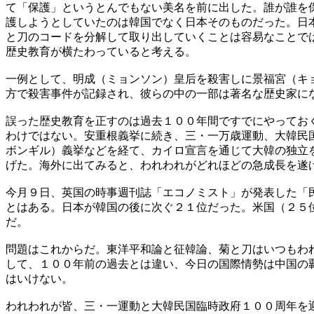
て「保護」というとんでもない美名を前に出した。誰が誰を
護しようとしていたのは韓国でなく日本そのものだった。日
と刀のコードを分解して取り出していくことは容易なことで
歴史教育が横たわっていると考える。
一例として、明成（ミョンソン）皇后を殺害しに景福宮（キ
方で殺害事件が記録され、彼らの中の一部は著名な歴史家に
誤った歴史教育を正すのは過去１００年間ですでにやってお
わけではない。安重根義挙に続き、三・一万歳運動、大韓民
ボンギル）義挙などを経て、カイロ宣言を通じて大韓の独立
げた。海外に出てみると、われわれがどれほどの急成長を遂
今月９日、英国の時事週刊誌「エコノミスト」が発表した「
とはある。日本が韓国の後に次ぐ２１位だった。米国（２５
だ。
問題はこれからだ。東洋平和論と征韓論、菊と刀はいつもわ
して、１００年前の過去とは違い、今日の国際情勢は中国の
はいけない。
われわれが皆、三・一運動と大韓民国臨時政府１００周年を