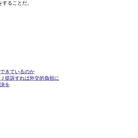
をすることだ。
できているのか
Ｊ提訴すれば外交的負担に
決を