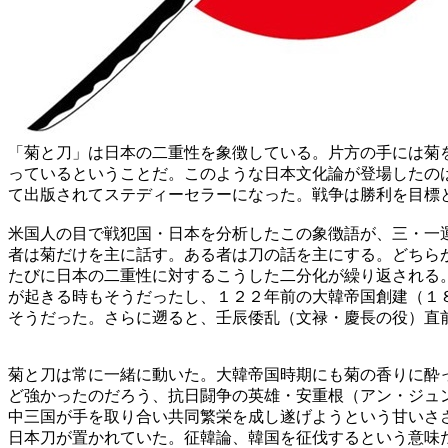
「菊と刀」は日本の二重性を象徴している。片方の手には菊
っているということだ。このような日本文化論が登場したの
て出版されてステディーセラーになった。戦争は勝利を目標
米国人の目で戦犯国・日本を分析したこの象徴語が、三・一
者は菊だけを主に話す。ある者は刀の話を主にする。どちら
たびに日本の二重性に対するこうした二分化が繰り返される
が起きる時もそうだったし、１２２年前の大韓帝国創建（１
そうだった。さらに遡ると、壬辰倭乱（文禄・慶長の役）直
菊と刀は常に一緒に動いた。大韓帝国時期にも菊の香りに酔
ど強かったのだろう、抗日闘争の英雄・安重根（アン・ジュ
中三国が手を取り合い共同繁栄を成し遂げようという甘いさ
日本刀が置かれていた。征韓論、韓国を征伐するという意味