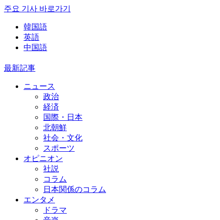
주요 기사 바로가기
韓国語
英語
中国語
最新記事
ニュース
政治
経済
国際・日本
北朝鮮
社会・文化
スポーツ
オピニオン
社説
コラム
日本関係のコラム
エンタメ
ドラマ