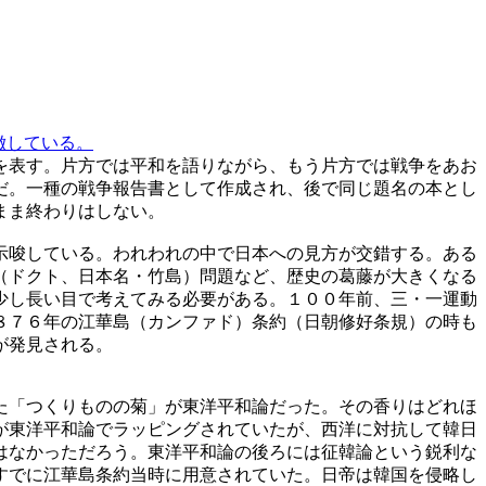
徴している。
を表す。片方では平和を語りながら、もう片方では戦争をあお
だ。一種の戦争報告書として作成され、後で同じ題名の本とし
まま終わりはしない。
示唆している。われわれの中で日本への見方が交錯する。ある
（ドクト、日本名・竹島）問題など、歴史の葛藤が大きくなる
少し長い目で考えてみる必要がある。１００年前、三・一運動
８７６年の江華島（カンファド）条約（日朝修好条規）の時も
が発見される。
た「つくりものの菊」が東洋平和論だった。その香りはどれほ
が東洋平和論でラッピングされていたが、西洋に対抗して韓日
はなかっただろう。東洋平和論の後ろには征韓論という鋭利な
すでに江華島条約当時に用意されていた。日帝は韓国を侵略し