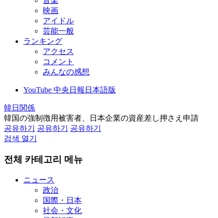
音楽
映画
アイドル
芸能一般
ランキング
アクセス
コメント
みんなの感想
YouTube 中央日報日本語版
韓日関係
韓国の強制徴用被害者、日本企業の資産差し押さえ申請
공유하기
공유하기
공유하기
검색 열기
전체 카테고리 메뉴
ニュース
政治
国際・日本
社会・文化