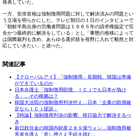
発表していた。
一方、安倍首相は強制徴用問題に対して解決済みの問題とい
う立場を明らかにした。テレビ朝日の１日のインタビューで
「朝鮮半島出身の労働者問題は１９６５年の請求権協定で完
全かつ最終的に解決をしている」とし「事態の推移によって
は国際裁判も含め、あらゆる選択肢を視野に入れて毅然と対
応していきたい」と述べた。
関連記事
【グローバルアイ】「強制徴用」長期戦、韓国は準備
ができているのか
日本弁護士「強制徴用賠償、ＩＣＪでも日本が負け
る」…その根拠は？
韓国大法院の強制徴用判決控え…日本「企業の賠償確
定ならＩＣＪ提訴」
【時論】強制徴用判決の影響、韓日協力で解決するべ
き
新日鉄住金の韓国内財産２８９億ウォン…強制徴用被
害者弁護人「差し押さえ手続き踏む」