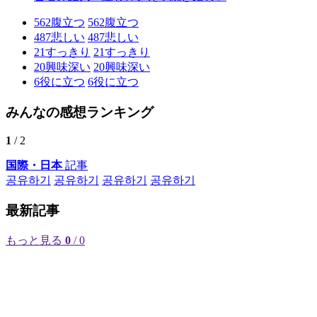
562
腹立つ
562
腹立つ
487
悲しい
487
悲しい
21
すっきり
21
すっきり
20
興味深い
20
興味深い
6
役に立つ
6
役に立つ
みんなの感想ランキング
1
/ 2
国際・日本
記事
공유하기
공유하기
공유하기
공유하기
最新記事
もっと見る
0
/ 0