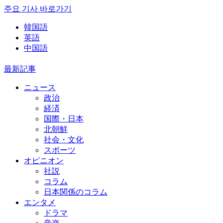
주요 기사 바로가기
韓国語
英語
中国語
最新記事
ニュース
政治
経済
国際・日本
北朝鮮
社会・文化
スポーツ
オピニオン
社説
コラム
日本関係のコラム
エンタメ
ドラマ