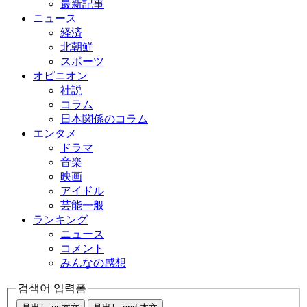
最新記事
ニュース
経済
北朝鮮
スポーツ
オピニオン
社説
コラム
日本関係のコラム
エンタメ
ドラマ
音楽
映画
アイドル
芸能一般
ランキング
ニュース
コメント
みんなの感想
검색어 입력폼