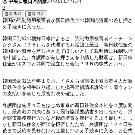
ⓒ 中央日報日本語版
2019.01.02 11:33
0
글자 작게
글자 크게
韓国の強制徴用被害者が新日鉄住金の韓国内資産の差し押さ
え手続きに入った。
韓国日刊紙の朝鮮日報によると、強制徴用被害者イ・チュン
シクさん（９５）らを代理する弁護団は最近、新日鉄住金の
韓国国内資産を差し押さえてほしいとして裁判所に強制執行
を申請した。弁護団が差し押さえを申請した財産は、新日鉄
住金がポスコと共同で設立した会社ＰＲＮの株式という。
韓国最高裁は昨年１０月、イさんら強制徴用被害者４人が新
日鉄住金を相手取り起こした損害賠償請求訴訟で１億ウォン
の支払いを命じた原審判決を確定した。
弁護団は先月４日をはじめ東京の新日鉄住金本社を２度訪問
し、最高裁の判決に基づく履行協議要請書を出しながら、損
害賠償義務履行方法など後続措置を履行するよう促した。し
かし新日鉄住金が面談を拒否したため、弁護団は「２４日午
後まで反応を見せなければ差し押さえ手続きに入る」と公式