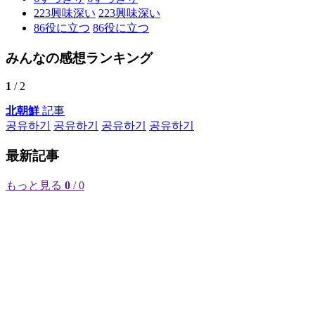
223
興味深い
223
興味深い
86
役に立つ
86
役に立つ
みんなの感想ランキング
1
/ 2
北朝鮮
記事
공유하기
공유하기
공유하기
공유하기
最新記事
もっと見る
0
/ 0