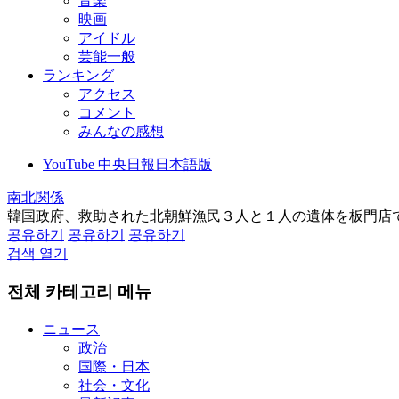
音楽
映画
アイドル
芸能一般
ランキング
アクセス
コメント
みんなの感想
YouTube 中央日報日本語版
南北関係
韓国政府、救助された北朝鮮漁民３人と１人の遺体を板門店
공유하기
공유하기
공유하기
검색 열기
전체 카테고리 메뉴
ニュース
政治
国際・日本
社会・文化