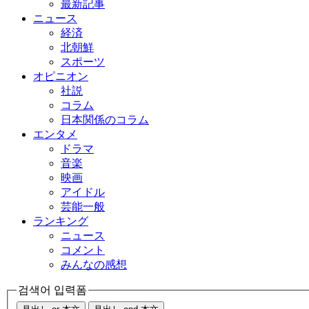
最新記事
ニュース
経済
北朝鮮
スポーツ
オピニオン
社説
コラム
日本関係のコラム
エンタメ
ドラマ
音楽
映画
アイドル
芸能一般
ランキング
ニュース
コメント
みんなの感想
검색어 입력폼