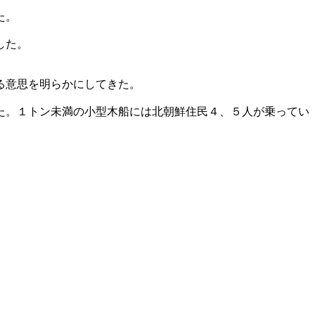
た。
した。
る意思を明らかにしてきた。
た。１トン未満の小型木船には北朝鮮住民４、５人が乗ってい