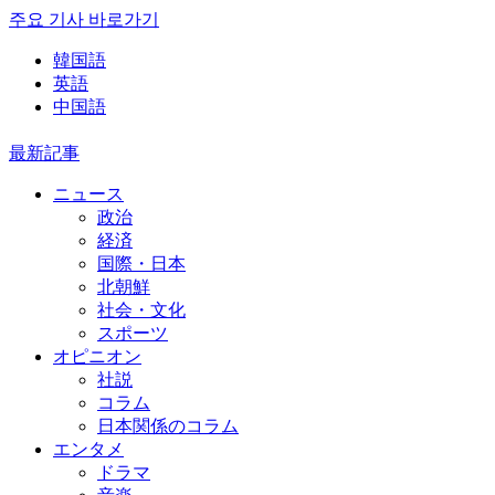
주요 기사 바로가기
韓国語
英語
中国語
最新記事
ニュース
政治
経済
国際・日本
北朝鮮
社会・文化
スポーツ
オピニオン
社説
コラム
日本関係のコラム
エンタメ
ドラマ