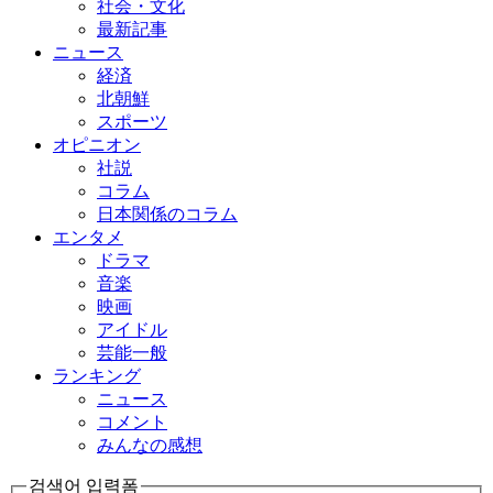
社会・文化
最新記事
ニュース
経済
北朝鮮
スポーツ
オピニオン
社説
コラム
日本関係のコラム
エンタメ
ドラマ
音楽
映画
アイドル
芸能一般
ランキング
ニュース
コメント
みんなの感想
검색어 입력폼