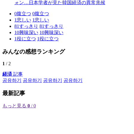
ォン…日本学者が見た韓国経済の異常兆候
0
腹立つ
0
腹立つ
1
悲しい
1
悲しい
81
すっきり
81
すっきり
10
興味深い
10
興味深い
1
役に立つ
1
役に立つ
みんなの感想ランキング
1
/ 2
経済
記事
공유하기
공유하기
공유하기
공유하기
最新記事
もっと見る
0
/ 0