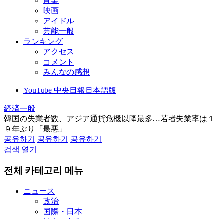
音楽
映画
アイドル
芸能一般
ランキング
アクセス
コメント
みんなの感想
YouTube 中央日報日本語版
経済一般
韓国の失業者数、アジア通貨危機以降最多…若者失業率は１
９年ぶり「最悪」
공유하기
공유하기
공유하기
검색 열기
전체 카테고리 메뉴
ニュース
政治
国際・日本