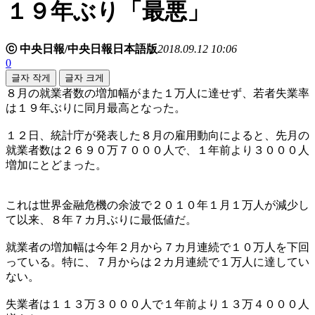
１９年ぶり「最悪」
ⓒ 中央日報/中央日報日本語版
2018.09.12 10:06
0
글자 작게
글자 크게
８月の就業者数の増加幅がまた１万人に達せず、若者失業率
は１９年ぶりに同月最高となった。
１２日、統計庁が発表した８月の雇用動向によると、先月の
就業者数は２６９０万７０００人で、１年前より３０００人
増加にとどまった。
これは世界金融危機の余波で２０１０年１月１万人が減少し
て以来、８年７カ月ぶりに最低値だ。
就業者の増加幅は今年２月から７カ月連続で１０万人を下回
っている。特に、７月からは２カ月連続で１万人に達してい
ない。
失業者は１１３万３０００人で１年前より１３万４０００人