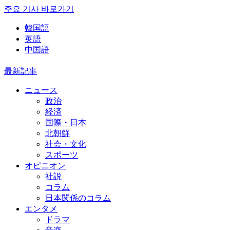
주요 기사 바로가기
韓国語
英語
中国語
最新記事
ニュース
政治
経済
国際・日本
北朝鮮
社会・文化
スポーツ
オピニオン
社説
コラム
日本関係のコラム
エンタメ
ドラマ