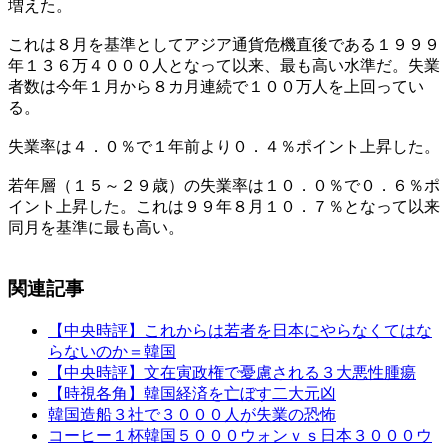
増えた。
これは８月を基準としてアジア通貨危機直後である１９９９
年１３６万４０００人となって以来、最も高い水準だ。失業
者数は今年１月から８カ月連続で１００万人を上回ってい
る。
失業率は４．０％で１年前より０．４％ポイント上昇した。
若年層（１５～２９歳）の失業率は１０．０％で０．６％ポ
イント上昇した。これは９９年８月１０．７％となって以来
同月を基準に最も高い。
関連記事
【中央時評】これからは若者を日本にやらなくてはな
らないのか＝韓国
【中央時評】文在寅政権で憂慮される３大悪性腫瘍
【時視各角】韓国経済を亡ぼす二大元凶
韓国造船３社で３０００人が失業の恐怖
コーヒー１杯韓国５０００ウォンｖｓ日本３０００ウ