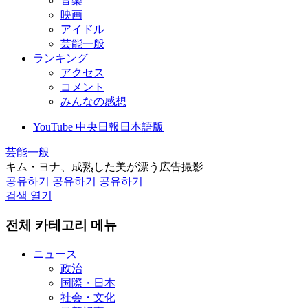
音楽
映画
アイドル
芸能一般
ランキング
アクセス
コメント
みんなの感想
YouTube 中央日報日本語版
芸能一般
キム・ヨナ、成熟した美が漂う広告撮影
공유하기
공유하기
공유하기
검색 열기
전체 카테고리 메뉴
ニュース
政治
国際・日本
社会・文化