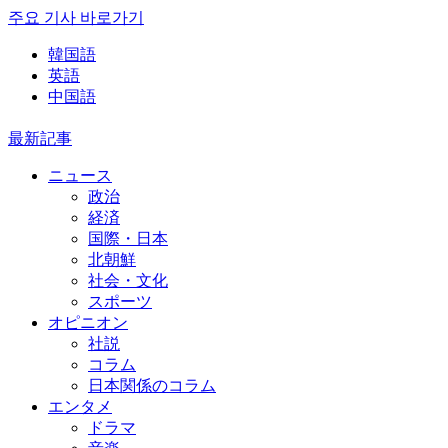
주요 기사 바로가기
韓国語
英語
中国語
最新記事
ニュース
政治
経済
国際・日本
北朝鮮
社会・文化
スポーツ
オピニオン
社説
コラム
日本関係のコラム
エンタメ
ドラマ