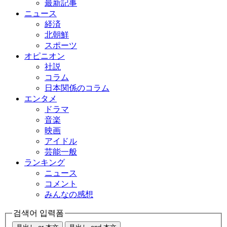
最新記事
ニュース
経済
北朝鮮
スポーツ
オピニオン
社説
コラム
日本関係のコラム
エンタメ
ドラマ
音楽
映画
アイドル
芸能一般
ランキング
ニュース
コメント
みんなの感想
검색어 입력폼