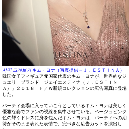
사진 크게보기
キム・ヨナ（写真提供＝Ｊ．ＥＳＴＩＮＡ）
韓国女子フィギュア元国家代表のキム・ヨナが、世界的なジ
ュエリーブランド「ジェイエスティナ（Ｊ．ＥＳＴＩＮ
Ａ）」２０１８ Ｆ／Ｗ新規コレクションの広告写真に登場
した。
パーティ会場に入っていこうとしているキム・ヨナは美しく
優雅な姿でファンの視線を集中させている。ベージュピンク
色の輝くドレスに身を包んだキム・ヨナは、パーティへの期
待がそのまま表れた表情で、完ぺきな広告カットを演出し