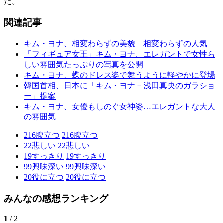
た。
関連記事
キム・ヨナ、相変わらずの美貌 相変わらずの人気
「フィギュア女王」キム・ヨナ、エレガントで女性ら
しい雰囲気たっぷりの写真を公開
キム・ヨナ、蝶のドレス姿で舞うように軽やかに登場
韓国首相、日本に「キム・ヨナ－浅田真央のガラショ
ー」提案
キム・ヨナ、女優もしのぐ女神姿…エレガントな大人
の雰囲気
216
腹立つ
216
腹立つ
22
悲しい
22
悲しい
19
すっきり
19
すっきり
99
興味深い
99
興味深い
20
役に立つ
20
役に立つ
みんなの感想ランキング
1
/ 2