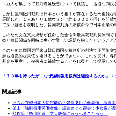
１万人が集まって裁判遅延疑惑について抗議し、迅速な判決
しかし強制徴用裁判は日本という相手が存在するため複雑な
展開した。１人あたり１億ウォン（約１０００万円）を賠償
て深い懸念を表明した。韓国裁判所の賠償命令で日本企業の
このため文在寅大統領が任命した金命洙最高裁裁判長体制で
益と韓日関係を同時に生かす難しい課題を抱えたということ
このために両国専門家は韓日両国が裁判所の判決で正面衝突
府も道義的な責任を避けることができない。これを受け、専
基金を用意し、被害者に補償することを代案として提示して
「７３年も待ったが…なぜ強制徴用裁判は遅延するのか」（
関連記事
ソウル在韓日本大使館前の「強制徴用労働者像」設置を
釜山「強制徴用労働者像」設置めぐる衝突で少女像が毀
額賀氏「徴用問題、文大統領に言うべきこと言う」