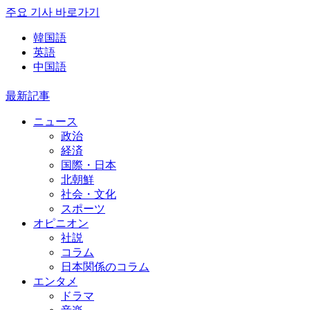
주요 기사 바로가기
韓国語
英語
中国語
最新記事
ニュース
政治
経済
国際・日本
北朝鮮
社会・文化
スポーツ
オピニオン
社説
コラム
日本関係のコラム
エンタメ
ドラマ