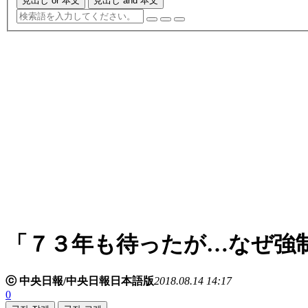
見出し or 本文
見出し and 本文
「７３年も待ったが…なぜ強
ⓒ 中央日報/中央日報日本語版
2018.08.14 14:17
0