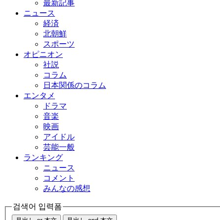
最新記事
ニュース
経済
北朝鮮
スポーツ
オピニオン
社説
コラム
日本関係のコラム
エンタメ
ドラマ
音楽
映画
アイドル
芸能一般
ランキング
ニュース
コメント
みんなの感想
검색어 입력폼