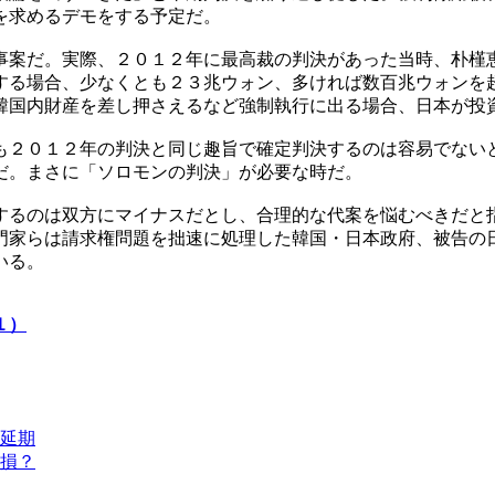
を求めるデモをする予定だ。
事案だ。実際、２０１２年に最高裁の判決があった当時、朴槿
する場合、少なくとも２３兆ウォン、多ければ数百兆ウォンを
韓国内財産を差し押さえるなど強制執行に出る場合、日本が投
も２０１２年の判決と同じ趣旨で確定判決するのは容易でない
だ。まさに「ソロモンの判決」が必要な時だ。
するのは双方にマイナスだとし、合理的な代案を悩むべきだと
門家らは請求権問題を拙速に処理した韓国・日本政府、被告の
いる。
１）
延期
損？