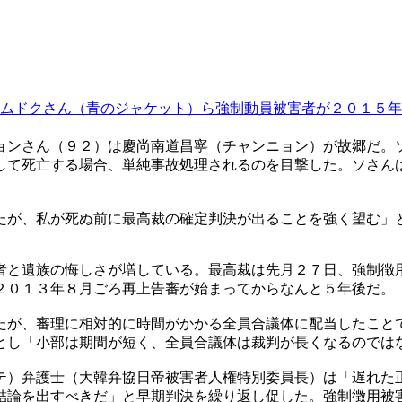
ムドクさん（青のジャケット）ら強制動員被害者が２０１５年
ョンさん（９２）は慶尚南道昌寧（チャンニョン）が故郷だ。
して死亡する場合、単純事故処理されるのを目撃した。ソさん
たが、私が死ぬ前に最高裁の確定判決が出ることを強く望む」
者と遺族の悔しさが増している。最高裁は先月２７日、強制徴
２０１３年８月ごろ再上告審が始まってからなんと５年後だ。
たが、審理に相対的に時間がかかる全員合議体に配当したこと
とし「小部は期間が短く、全員合議体は裁判が長くなるのでは
テ）弁護士（大韓弁協日帝被害者人権特別委員長）は「遅れた
結論を出すべきだ」と早期判決を繰り返し促した。強制徴用被