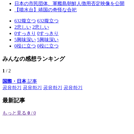
日本の市民団体、軍艦島朝鮮人徴用否定映像を公開
【噴水台】靖国の奇怪な合祀
632
腹立つ
632
腹立つ
2
悲しい
2
悲しい
0
すっきり
0
すっきり
5
興味深い
5
興味深い
0
役に立つ
0
役に立つ
みんなの感想ランキング
1
/ 2
国際・日本
記事
공유하기
공유하기
공유하기
공유하기
最新記事
もっと見る
0
/ 0