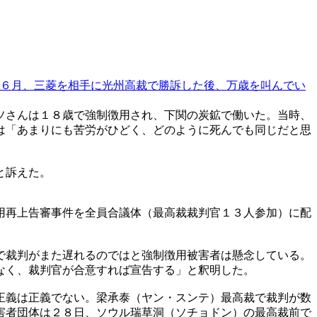
６月、三菱を相手に光州高裁で勝訴した後、万歳を叫んでい
ソさんは１８歳で強制徴用され、下関の炭鉱で働いた。当時、
は「あまりにも苦労がひどく、どのように死んでも同じだと思
と訴えた。
用再上告審事件を全員合議体（最高裁裁判官１３人参加）に配
で裁判がまた遅れるのではと強制徴用被害者は懸念している。
なく、裁判官が合意すれば宣告する」と釈明した。
正義は正義でない。梁承泰（ヤン・スンテ）最高裁で裁判が数
害者団体は２８日、ソウル瑞草洞（ソチョドン）の最高裁前で