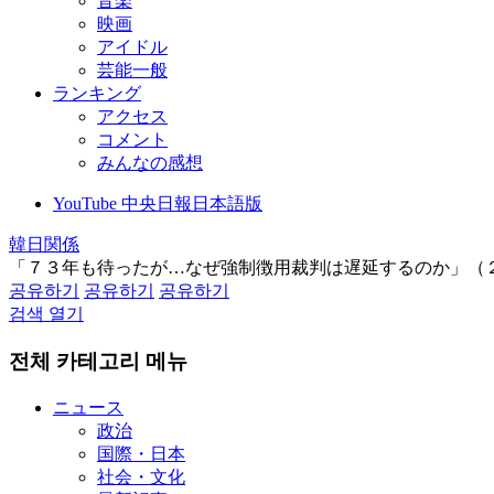
音楽
映画
アイドル
芸能一般
ランキング
アクセス
コメント
みんなの感想
YouTube 中央日報日本語版
韓日関係
「７３年も待ったが…なぜ強制徴用裁判は遅延するのか」（
공유하기
공유하기
공유하기
검색 열기
전체 카테고리 메뉴
ニュース
政治
国際・日本
社会・文化