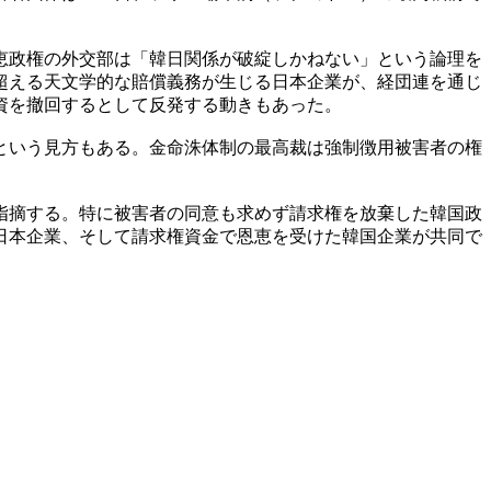
恵政権の外交部は「韓日関係が破綻しかねない」という論理を
超える天文学的な賠償義務が生じる日本企業が、経団連を通じ
資を撤回するとして反発する動きもあった。
という見方もある。金命洙体制の最高裁は強制徴用被害者の権
指摘する。特に被害者の同意も求めず請求権を放棄した韓国政
日本企業、そして請求権資金で恩恵を受けた韓国企業が共同で