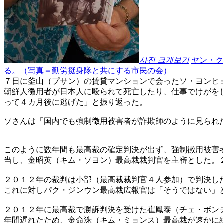
사진 크게보기
ヤン・ク
る。（写真＝勤労挺身隊と共にする市民の会）
７日に釜山（プサン）の賃貸マンションで会ったソ・ヨンヒ
朝鮮人徴用者が日本人に殴られて死亡したり、仕事でけがを
って４カ月後に逃げた」と振り返った。
ソさんは「国内でも強制徴用被害者が詐欺師のように見られ
このように数年間も最高裁の確定判決が出ず、強制徴用被害
当し、金昭英（キム・ソヨン）最高裁裁判官を主審とした。
２０１２年の裁判は小部（最高裁裁判官４人参加）で判決し
これに対しパク・ジンウン最高裁広報官は「そうではない」
２０１２年に最高裁で勝訴判決を受けた崔鳳泰（チェ・ボン
年間遅れたため、金命洙（キム・ミョンス）最高裁が速かに