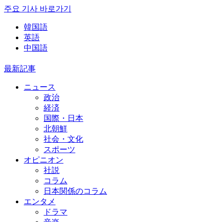
주요 기사 바로가기
韓国語
英語
中国語
最新記事
ニュース
政治
経済
国際・日本
北朝鮮
社会・文化
スポーツ
オピニオン
社説
コラム
日本関係のコラム
エンタメ
ドラマ