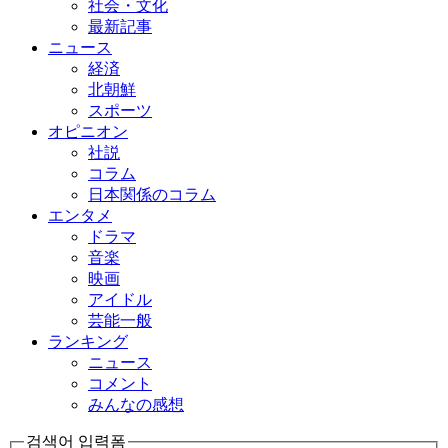
社会・文化
最新記事
ニュース
経済
北朝鮮
スポーツ
オピニオン
社説
コラム
日本関係のコラム
エンタメ
ドラマ
音楽
映画
アイドル
芸能一般
ランキング
ニュース
コメント
みんなの感想
검색어 입력폼