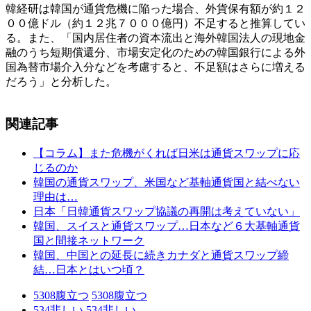
韓経研は韓国が通貨危機に陥った場合、外貨保有額が約１２
００億ドル（約１２兆７０００億円）不足すると推算してい
る。また、「国内居住者の資本流出と海外韓国法人の現地金
融のうち短期償還分、市場安定化のための韓国銀行による外
国為替市場介入分などを考慮すると、不足額はさらに増える
だろう」と分析した。
関連記事
【コラム】また危機がくれば日米は通貨スワップに応
じるのか
韓国の通貨スワップ、米国など基軸通貨国と結べない
理由は…
日本「日韓通貨スワップ協議の再開は考えていない」
韓国、スイスと通貨スワップ…日本など６大基軸通貨
国と間接ネットワーク
韓国、中国との延長に続きカナダと通貨スワップ締
結…日本とはいつ頃？
5308
腹立つ
5308
腹立つ
534
悲しい
534
悲しい