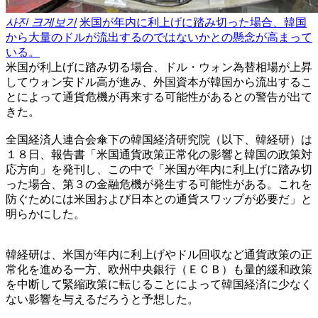
사진 크게보기
米国が年内に利上げに踏み切った場合、韓国
から大量のドルが流出するのではないかとの懸念が高まって
いる。
米国が利上げに踏み切る場合、ドル・ウォン為替相場が上昇
してウォン安ドル高が進み、外国資本が韓国から流出するこ
とによって通貨危機が再来する可能性があるとの警告が出て
きた。
全国経済人連合会傘下の韓国経済研究院（以下、韓経研）は
１８日、報告書「米国通貨政策正常化の影響と韓国の政策対
応方向」を発刊し、この中で「米国が年内に利上げに踏み切
った場合、第３の金融危機が発生する可能性がある。これを
防ぐためには米国および日本との通貨スワップが必要だ」と
明らかにした。
韓経研は、米国が年内に利上げやドル回収など通貨政策の正
常化を進める一方、欧州中央銀行（ＥＣＢ）も量的緩和政策
を中断して緊縮政策に転じることによって韓国経済に少なく
ない影響を与えるだろうと予想した。