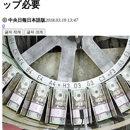
ップ必要
ⓒ 中央日報日本語版
2018.03.19 13:47
0
글자 작게
글자 크게