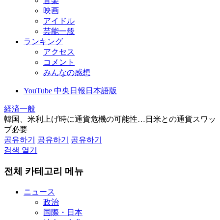
音楽
映画
アイドル
芸能一般
ランキング
アクセス
コメント
みんなの感想
YouTube 中央日報日本語版
経済一般
韓国、米利上げ時に通貨危機の可能性…日米との通貨スワッ
プ必要
공유하기
공유하기
공유하기
검색 열기
전체 카테고리 메뉴
ニュース
政治
国際・日本