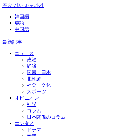
주요 기사 바로가기
韓国語
英語
中国語
最新記事
ニュース
政治
経済
国際・日本
北朝鮮
社会・文化
スポーツ
オピニオン
社説
コラム
日本関係のコラム
エンタメ
ドラマ