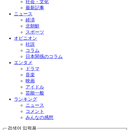
社会・文化
最新記事
ニュース
経済
北朝鮮
スポーツ
オピニオン
社説
コラム
日本関係のコラム
エンタメ
ドラマ
音楽
映画
アイドル
芸能一般
ランキング
ニュース
コメント
みんなの感想
검색어 입력폼