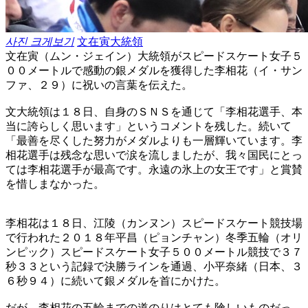
사진 크게보기
文在寅大統領
文在寅（ムン・ジェイン）大統領がスピードスケート女子５
００メートルで感動の銀メダルを獲得した李相花（イ・サン
ファ、２９）に祝いの言葉を伝えた。
文大統領は１８日、自身のＳＮＳを通じて「李相花選手、本
当に誇らしく思います」というコメントを残した。続いて
「最善を尽くした努力がメダルよりも一層輝いています。李
相花選手は残念な思いで涙を流しましたが、我々国民にとっ
ては李相花選手が最高です。永遠の氷上の女王です」と賞賛
を惜しまなかった。
李相花は１８日、江陵（カンヌン）スピードスケート競技場
で行われた２０１８年平昌（ピョンチャン）冬季五輪（オリ
ンピック）スピードスケート女子５００メートル競技で３７
秒３３という記録で決勝ラインを通過、小平奈緒（日本、３
６秒９４）に続いて銀メダルを首にかけた。
だが、李相花の五輪までの道のりはとても険しいものだっ