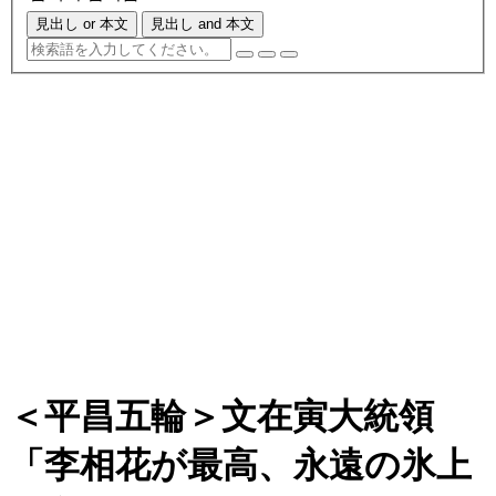
見出し or 本文
見出し and 本文
＜平昌五輪＞文在寅大統領
「李相花が最高、永遠の氷上