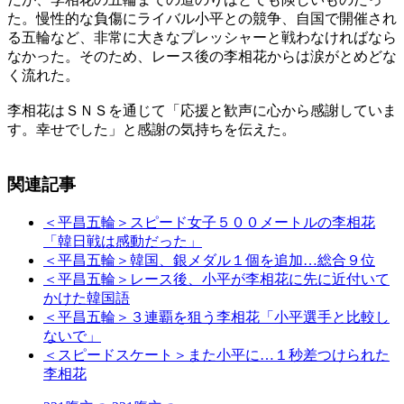
た。慢性的な負傷にライバル小平との競争、自国で開催され
る五輪など、非常に大きなプレッシャーと戦わなければなら
なかった。そのため、レース後の李相花からは涙がとめどな
く流れた。
李相花はＳＮＳを通じて「応援と歓声に心から感謝していま
す。幸せでした」と感謝の気持ちを伝えた。
関連記事
＜平昌五輪＞スピード女子５００メートルの李相花
「韓日戦は感動だった」
＜平昌五輪＞韓国、銀メダル１個を追加…総合９位
＜平昌五輪＞レース後、小平が李相花に先に近付いて
かけた韓国語
＜平昌五輪＞３連覇を狙う李相花「小平選手と比較し
ないで」
＜スピードスケート＞また小平に…１秒差つけられた
李相花