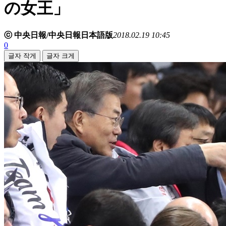
の女王」
ⓒ 中央日報/中央日報日本語版
2018.02.19 10:45
0
글자 작게
글자 크게