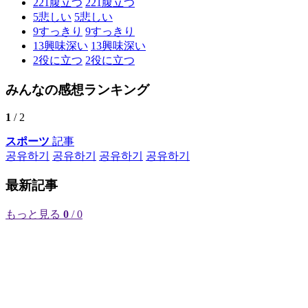
221
腹立つ
221
腹立つ
5
悲しい
5
悲しい
9
すっきり
9
すっきり
13
興味深い
13
興味深い
2
役に立つ
2
役に立つ
みんなの感想ランキング
1
/ 2
スポーツ
記事
공유하기
공유하기
공유하기
공유하기
最新記事
もっと見る
0
/ 0