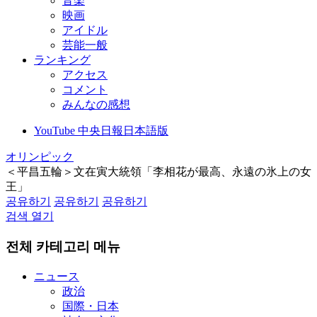
音楽
映画
アイドル
芸能一般
ランキング
アクセス
コメント
みんなの感想
YouTube 中央日報日本語版
オリンピック
＜平昌五輪＞文在寅大統領「李相花が最高、永遠の氷上の女
王」
공유하기
공유하기
공유하기
검색 열기
전체 카테고리 메뉴
ニュース
政治
国際・日本