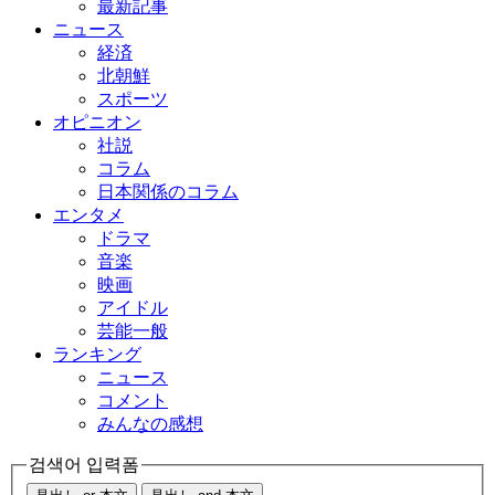
最新記事
ニュース
経済
北朝鮮
スポーツ
オピニオン
社説
コラム
日本関係のコラム
エンタメ
ドラマ
音楽
映画
アイドル
芸能一般
ランキング
ニュース
コメント
みんなの感想
검색어 입력폼