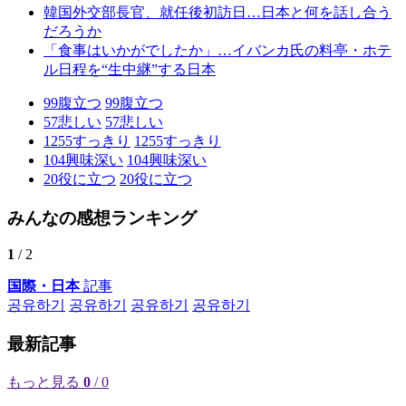
韓国外交部長官、就任後初訪日…日本と何を話し合う
だろうか
「食事はいかがでしたか」…イバンカ氏の料亭・ホテ
ル日程を“生中継”する日本
99
腹立つ
99
腹立つ
57
悲しい
57
悲しい
1255
すっきり
1255
すっきり
104
興味深い
104
興味深い
20
役に立つ
20
役に立つ
みんなの感想ランキング
1
/ 2
国際・日本
記事
공유하기
공유하기
공유하기
공유하기
最新記事
もっと見る
0
/ 0