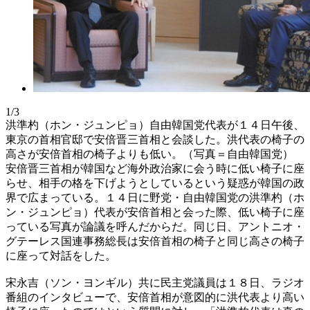
1/3
洪準杓（ホン・ジュンピョ）自由韓国党代表が１４日午後、
東京の首相官邸で安倍晋三首相と会談した。洪代表の椅子の
高さが安倍首相の椅子よりも低い。（写真＝自由韓国党）
安倍晋三首相が韓国など海外政治家に会う時に低い椅子に座
らせ、相手の格を下げようとしているという疑惑が韓国の政
界で広まっている。１４日に野党・自由韓国党の洪準杓（ホ
ン・ジュンピョ）代表が安倍首相と会った際、低い椅子に座
っている写真が論議を呼んだからだ。同じ日、アントニオ・
グテーレス国連事務総長は安倍首相の椅子と同じ高さの椅子
に座って対話をした。
宋永吉（ソン・ヨンギル）共に民主党議員は１８日、ラジオ
番組のインタビューで、安倍首相が意図的に洪代表より高い