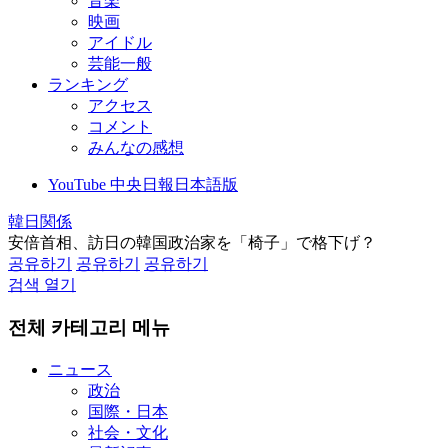
音楽
映画
アイドル
芸能一般
ランキング
アクセス
コメント
みんなの感想
YouTube 中央日報日本語版
韓日関係
安倍首相、訪日の韓国政治家を「椅子」で格下げ？
공유하기
공유하기
공유하기
검색 열기
전체 카테고리 메뉴
ニュース
政治
国際・日本
社会・文化