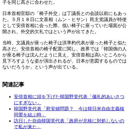
子を同じ高さに合わせた。
日本首相官邸の「椅子外交」は丁議長との会談以前にもあっ
た。５月１８日に文喜相（ムン・ヒサン）民主党議員が特使
として安倍首相に会った際、低い椅子に座っていた場面が公
開され、外交的欠礼ではという声が出てきた。
当時、文議員が座った椅子は洪準杓代表が座った椅子と似た
高さだ。安倍首相の椅子配置に関し、政界では「韓国側の人
が座る椅子は沈んだように見え、安倍首相は高いところから
見下ろすような姿が演出されるが、日本が意図するものでは
ないだろうか」という声が出ている。
関連記事
安倍首相に頭を下げた韓国野党代表「儀礼的あいさつ
にすぎない」
韓国野党代表「慰安婦問題？ 今は韓日米自由主義核
同盟を結ぶ時」
訪日した自由韓国党代表「政府が北核に対処しないの
で私が来た」