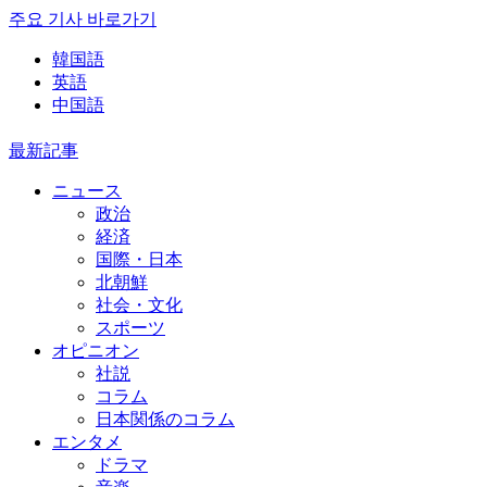
주요 기사 바로가기
韓国語
英語
中国語
最新記事
ニュース
政治
経済
国際・日本
北朝鮮
社会・文化
スポーツ
オピニオン
社説
コラム
日本関係のコラム
エンタメ
ドラマ