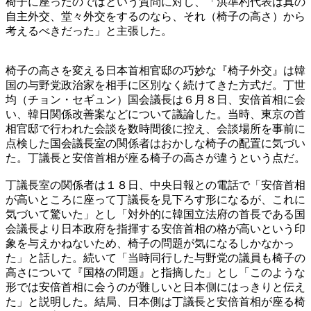
椅子に座ったのではという質問に対し、「洪準杓代表は真の
自主外交、堂々外交をするのなら、それ（椅子の高さ）から
考えるべきだった」と主張した。
椅子の高さを変える日本首相官邸の巧妙な『椅子外交』は韓
国の与野党政治家を相手に区別なく続けてきた方式だ。丁世
均（チョン・セギュン）国会議長は６月８日、安倍首相に会
い、韓日関係改善案などについて議論した。当時、東京の首
相官邸で行われた会談を数時間後に控え、会談場所を事前に
点検した国会議長室の関係者はおかしな椅子の配置に気づい
た。丁議長と安倍首相が座る椅子の高さが違うという点だ。
丁議長室の関係者は１８日、中央日報との電話で「安倍首相
が高いところに座って丁議長を見下ろす形になるが、これに
気づいて驚いた」とし「対外的に韓国立法府の首長である国
会議長より日本政府を指揮する安倍首相の格が高いという印
象を与えかねないため、椅子の問題が気になるしかなかっ
た」と話した。続いて「当時同行した与野党の議員も椅子の
高さについて『国格の問題』と指摘した」とし「このような
形では安倍首相に会うのが難しいと日本側にはっきりと伝え
た」と説明した。結局、日本側は丁議長と安倍首相が座る椅