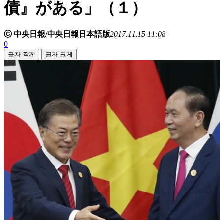
債』がある」（１）
ⓒ 中央日報/中央日報日本語版
2017.11.15 11:08
0
글자 작게
글자 크게