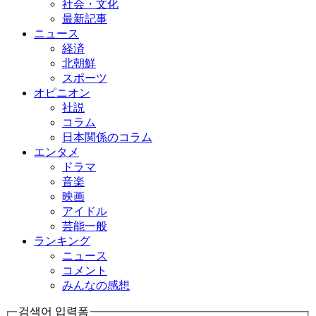
社会・文化
最新記事
ニュース
経済
北朝鮮
スポーツ
オピニオン
社説
コラム
日本関係のコラム
エンタメ
ドラマ
音楽
映画
アイドル
芸能一般
ランキング
ニュース
コメント
みんなの感想
검색어 입력폼