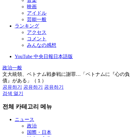
音楽
映画
アイドル
芸能一般
ランキング
アクセス
コメント
みんなの感想
YouTube 中央日報日本語版
政治一般
文大統領、ベトナム戦参戦に謝罪…「ベトナムに『心の負
債』がある」（１）
공유하기
공유하기
공유하기
검색 열기
전체 카테고리 메뉴
ニュース
政治
国際・日本