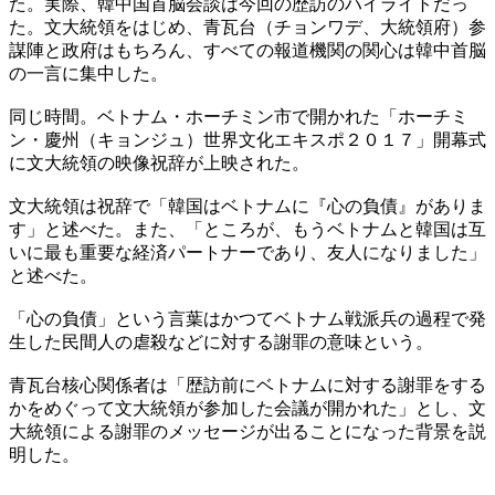
た。実際、韓中国首脳会談は今回の歴訪のハイライトだっ
た。文大統領をはじめ、青瓦台（チョンワデ、大統領府）参
謀陣と政府はもちろん、すべての報道機関の関心は韓中首脳
の一言に集中した。
同じ時間。ベトナム・ホーチミン市で開かれた「ホーチミ
ン・慶州（キョンジュ）世界文化エキスポ２０１７」開幕式
に文大統領の映像祝辞が上映された。
文大統領は祝辞で「韓国はベトナムに『心の負債』がありま
す」と述べた。また、「ところが、もうベトナムと韓国は互
いに最も重要な経済パートナーであり、友人になりました」
と述べた。
「心の負債」という言葉はかつてベトナム戦派兵の過程で発
生した民間人の虐殺などに対する謝罪の意味という。
青瓦台核心関係者は「歴訪前にベトナムに対する謝罪をする
かをめぐって文大統領が参加した会議が開かれた」とし、文
大統領による謝罪のメッセージが出ることになった背景を説
明した。