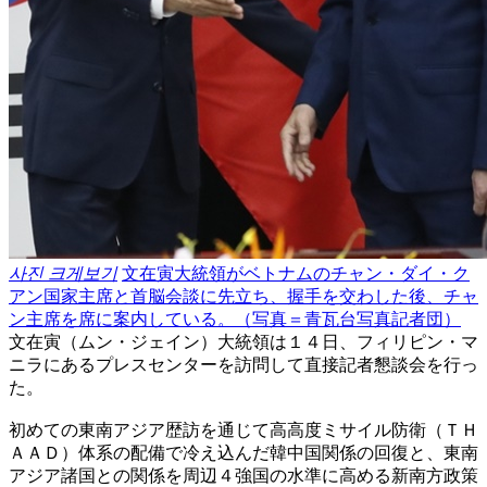
사진 크게보기
文在寅大統領がベトナムのチャン・ダイ・ク
アン国家主席と首脳会談に先立ち、握手を交わした後、チャ
ン主席を席に案内している。（写真＝青瓦台写真記者団）
文在寅（ムン・ジェイン）大統領は１４日、フィリピン・マ
ニラにあるプレスセンターを訪問して直接記者懇談会を行っ
た。
初めての東南アジア歴訪を通じて高高度ミサイル防衛（ＴＨ
ＡＡＤ）体系の配備で冷え込んだ韓中国関係の回復と、東南
アジア諸国との関係を周辺４強国の水準に高める新南方政策