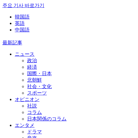
주요 기사 바로가기
韓国語
英語
中国語
最新記事
ニュース
政治
経済
国際・日本
北朝鮮
社会・文化
スポーツ
オピニオン
社説
コラム
日本関係のコラム
エンタメ
ドラマ