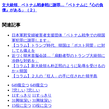
文大統領、ベトナム戦参戦に謝罪…「ベトナムに『心の負
債』がある」（２）
関連記事
日本軍慰安婦被害者支援団体「ベトナム戦争での韓国
軍犯罪に謝罪します」
【コラム】トランプ時代、韓国は「ポスト同盟」に対
しても備えを
近づく韓米首脳会談…「扇動者型のトランプ大統領に
冷静な対処を」
【コラム】新大統領も朴正熙のように恥辱を受けるの
か＝韓国
【コラム】２人の「狂人」の手に任された韓半島
649
腹立つ
649
腹立つ
7
悲しい
7
悲しい
11
すっきり
11
すっきり
31
興味深い
31
興味深い
15
役に立つ
15
役に立つ