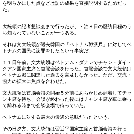
を明らかにした点など歴訪の成果を直接説明するためだっ
た。
大統領の記者懇談会まで行ったが、７泊８日の歴訪日程のう
ち知られていないことが一つある。
それは文大統領が過去韓国の「ベトナム戦派兵」に対してベ
トナムの国民に謝罪をしたという事実だ。
１１日午前。文大統領はベトナム・ダナンでチャン・ダイ・
クアン国家主席と首脳会談を行った。首脳会談で文大統領は
ベトナム戦に関連した過去を言及しなかった。ただ、交流・
協力の拡大に焦点を合わせた。
文大統領は首脳会談の開始５分前にあらかじめ到着してチャ
ン主席を待ち、会談が終わった後にはチャン主席が車に乗っ
て離れる時まで会談会場で待っていた。
ベトナムに対する最大の優遇の意味だったという。
その日夕方。文大統領は習近平国家主席と首脳会談を行っ