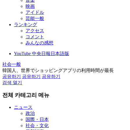
音楽
映画
アイドル
芸能一般
ランキング
アクセス
コメント
みんなの感想
YouTube 中央日報日本語版
社会一般
韓国人、世界でショッピングアプリの利用時間が最長
공유하기
공유하기
공유하기
검색 열기
전체 카테고리 메뉴
ニュース
政治
国際・日本
社会・文化