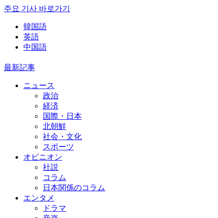
주요 기사 바로가기
韓国語
英語
中国語
最新記事
ニュース
政治
経済
国際・日本
北朝鮮
社会・文化
スポーツ
オピニオン
社説
コラム
日本関係のコラム
エンタメ
ドラマ