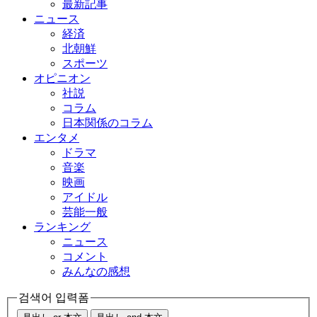
最新記事
ニュース
経済
北朝鮮
スポーツ
オピニオン
社説
コラム
日本関係のコラム
エンタメ
ドラマ
音楽
映画
アイドル
芸能一般
ランキング
ニュース
コメント
みんなの感想
검색어 입력폼