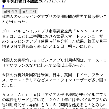
ⓒ 中央日報日本語版
2017.10.13 07:19
0
글자 작게
글자 크게
韓国人のショッピングアプリの使用時間が世界で最も長いこ
とが分かった。
グローバルモバイルアプリ市場調査企業「Ａｐｐ Ａｎｎｉ
ｅ」は、ことし上半期における世界スマートフォンユーザー
のショッピングアプリ使用時間を分析した結果、韓国が月平
均９０分で最も高く表れたと１２日、明らかにした。
韓国人の月平均ショッピングアプリ利用時間は、オーストラ
リアやフランスなどに比べて２倍以上長かった。
今回の分析対象国家は米国、日本、英国、ドイツ、フラン
ス、オーストラリアなどスマートフォンユーザーが多い国々
だった。
Ａｐｐ Ａｎｎｉｅは「アジア太平洋地域がモバイルアプリ
の成長をリードしていて、２０２１年にはモバイルアプリの
総利用時間が世界的にも３．５兆時間を越えるものとみられ