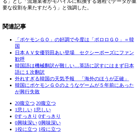
る」とし「流通業者がモバイルに転換する過程でデータが重
要な役割を果たすだろう」と強調した。
関連記事
「ポケモンＧＯ」の好調で今度は「ポロロＧＯ」＝韓
国
日本ＡＶ女優羽田あい登場 セクシーポーズにファン
歓呼
韓国語は機械翻訳が難しい…英語に訳すにはまず日本
語に１次翻訳
外れすぎる韓国の天気予報 「海外のほうが正確」
韓国にポケモンＧＯのようなゲームが５年前にあった
が興行失敗
20
腹立つ
20
腹立つ
1
悲しい
1
悲しい
0
すっきり
0
すっきり
0
興味深い
0
興味深い
1
役に立つ
1
役に立つ