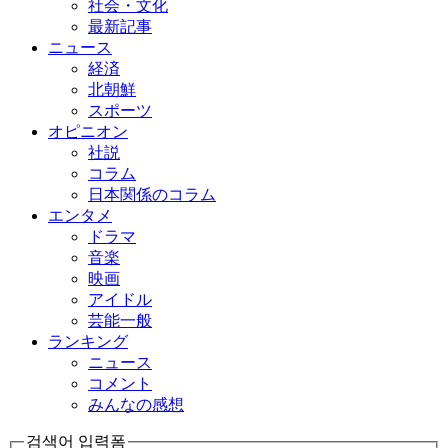
社会・文化
最新記事
ニュース
経済
北朝鮮
スポーツ
オピニオン
社説
コラム
日本関係のコラム
エンタメ
ドラマ
音楽
映画
アイドル
芸能一般
ランキング
ニュース
コメント
みんなの感想
검색어 입력폼