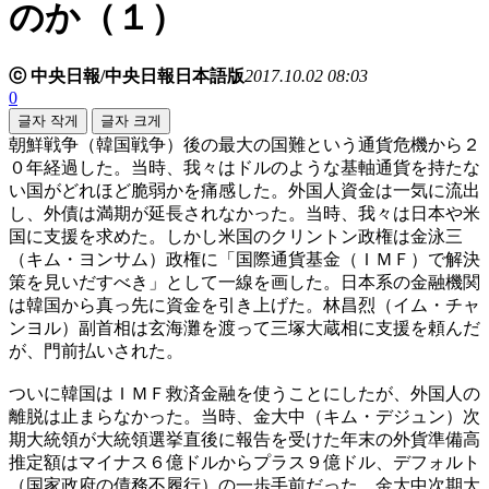
のか（１）
ⓒ 中央日報/中央日報日本語版
2017.10.02 08:03
0
글자 작게
글자 크게
朝鮮戦争（韓国戦争）後の最大の国難という通貨危機から２
０年経過した。当時、我々はドルのような基軸通貨を持たな
い国がどれほど脆弱かを痛感した。外国人資金は一気に流出
し、外債は満期が延長されなかった。当時、我々は日本や米
国に支援を求めた。しかし米国のクリントン政権は金泳三
（キム・ヨンサム）政権に「国際通貨基金（ＩＭＦ）で解決
策を見いだすべき」として一線を画した。日本系の金融機関
は韓国から真っ先に資金を引き上げた。林昌烈（イム・チャ
ンヨル）副首相は玄海灘を渡って三塚大蔵相に支援を頼んだ
が、門前払いされた。
ついに韓国はＩＭＦ救済金融を使うことにしたが、外国人の
離脱は止まらなかった。当時、金大中（キム・デジュン）次
期大統領が大統領選挙直後に報告を受けた年末の外貨準備高
推定額はマイナス６億ドルからプラス９億ドル、デフォルト
（国家政府の債務不履行）の一歩手前だった。金大中次期大