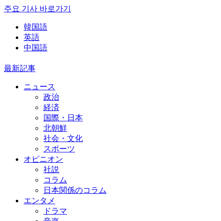
주요 기사 바로가기
韓国語
英語
中国語
最新記事
ニュース
政治
経済
国際・日本
北朝鮮
社会・文化
スポーツ
オピニオン
社説
コラム
日本関係のコラム
エンタメ
ドラマ