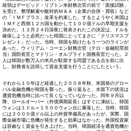
統領はデービッド・リプトン米財務次官の前で「面接試験」
を受け、整理解雇や敵対的Ｍ＆Ａ（企業の合併・買収）など
の「ＩＭＦプラス」改革を約束した。するとようやく米国は
ＩＭＦと西側１２カ国を動かして１００億ドルの早期支援を
決めた。１２月２４日深夜に発表されたこの決定は、ドルを
確保しようと必死だった韓国にとってまさに「クリスマスプ
レゼント」だった。当時、韓国を助けたもう一つのラインが
あった。ウィリアム・コーエン財務次官（テロ・金融犯罪担
当）国防長官とマドリン・オルブライト国務長官だった。２
人は韓国が数万人の米兵が駐留する同盟である点を前に出
し、財務省を説得して資金支援を行うことにしたという。
それから１０年ほど経過した２００８年秋、米国発のグロー
バル金融危機が韓国を襲った。振り返ると、水面下の状況は
通貨危機当時に比べて良くなっていなかった。同年９月以
降、ロールオーバー（外債満期延長）はすぐに凍結し、韓国
ウォンは１ドル＝１５００ウォン台に暴落した。当時、韓国
には２０００億ドル以上の外貨準備高があったが、実際、国
際金融市場に危機が発生すると効果はなかった。外国投資家
は容赦なく資金を引き上げた。当時、韓国経済を通貨危機か