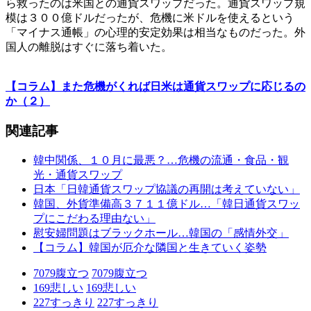
ら救ったのは米国との通貨スワップだった。通貨スワップ規
模は３００億ドルだったが、危機に米ドルを使えるという
「マイナス通帳」の心理的安定効果は相当なものだった。外
国人の離脱はすぐに落ち着いた。
【コラム】また危機がくれば日米は通貨スワップに応じるの
か（２）
関連記事
韓中関係、１０月に最悪？…危機の流通・食品・観
光・通貨スワップ
日本「日韓通貨スワップ協議の再開は考えていない」
韓国、外貨準備高３７１１億ドル…「韓日通貨スワッ
プにこだわる理由ない」
慰安婦問題はブラックホール…韓国の「感情外交」
【コラム】韓国が厄介な隣国と生きていく姿勢
7079
腹立つ
7079
腹立つ
169
悲しい
169
悲しい
227
すっきり
227
すっきり