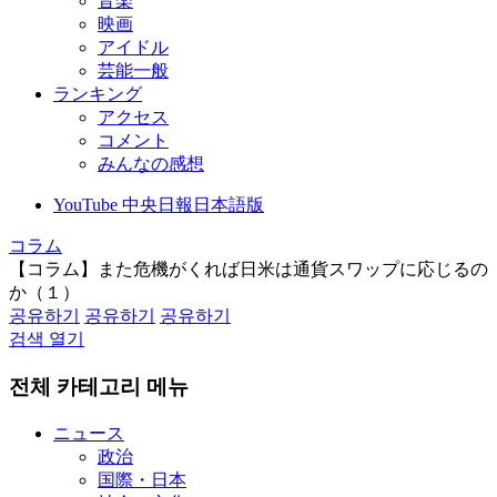
音楽
映画
アイドル
芸能一般
ランキング
アクセス
コメント
みんなの感想
YouTube 中央日報日本語版
コラム
【コラム】また危機がくれば日米は通貨スワップに応じるの
か（１）
공유하기
공유하기
공유하기
검색 열기
전체 카테고리 메뉴
ニュース
政治
国際・日本