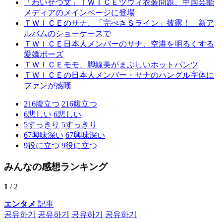
「わいせつ文」ＴＷＩＣＥツウィ衣装問題、中国芸能
メディアのメインページに登場
ＴＷＩＣＥのサナ、「完ぺきＳライン」披露！ 新ア
ルバムのショーケースで
ＴＷＩＣＥ日本人メンバーのサナ、空港を明るくする
愛嬌ポーズ
ＴＷＩＣＥモモ、脚線美がまぶしいホットパンツ
ＴＷＩＣＥの日本人メンバー・サナのハングル字体に
ファンが感嘆
216
腹立つ
216
腹立つ
6
悲しい
6
悲しい
5
すっきり
5
すっきり
67
興味深い
67
興味深い
9
役に立つ
9
役に立つ
みんなの感想ランキング
1
/ 2
エンタメ
記事
공유하기
공유하기
공유하기
공유하기