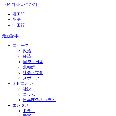
주요 기사 바로가기
韓国語
英語
中国語
最新記事
ニュース
政治
経済
国際・日本
北朝鮮
社会・文化
スポーツ
オピニオン
社説
コラム
日本関係のコラム
エンタメ
ドラマ