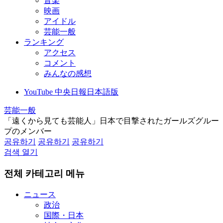
音楽
映画
アイドル
芸能一般
ランキング
アクセス
コメント
みんなの感想
YouTube 中央日報日本語版
芸能一般
「遠くから見ても芸能人」日本で目撃されたガールズグルー
プのメンバー
공유하기
공유하기
공유하기
검색 열기
전체 카테고리 메뉴
ニュース
政治
国際・日本