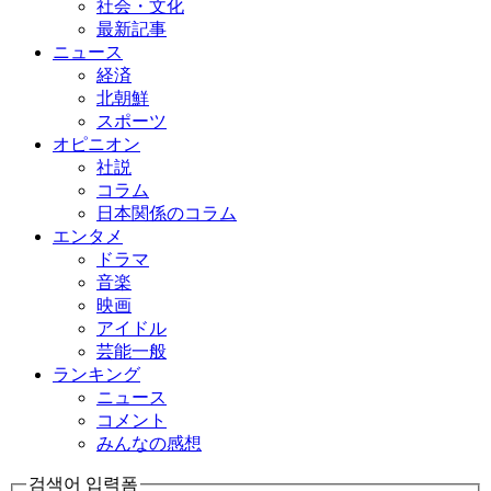
社会・文化
最新記事
ニュース
経済
北朝鮮
スポーツ
オピニオン
社説
コラム
日本関係のコラム
エンタメ
ドラマ
音楽
映画
アイドル
芸能一般
ランキング
ニュース
コメント
みんなの感想
검색어 입력폼