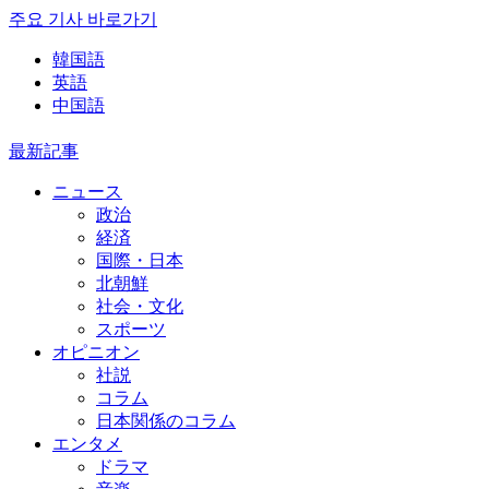
주요 기사 바로가기
韓国語
英語
中国語
最新記事
ニュース
政治
経済
国際・日本
北朝鮮
社会・文化
スポーツ
オピニオン
社説
コラム
日本関係のコラム
エンタメ
ドラマ