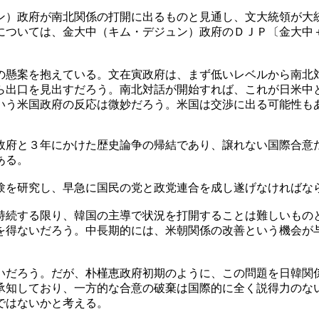
ン）政府が南北関係の打開に出るものと見通し、文大統領が大
については、金大中（キム・デジュン）政府のＤＪＰ〔金大中
の懸案を抱えている。文在寅政府は、まず低いレベルから南北
ら出口を見出すだろう。南北対話が開始すれば、これが日米中
いう米国政府の反応は微妙だろう。米国は交渉に出る可能性も
政府と３年にかけた歴史論争の帰結であり、譲れない国際合意
ある。
験を研究し、早急に国民の党と政党連合を成し遂げなければな
持続する限り、韓国の主導で状況を打開することは難しいもの
を得ないだろう。中長期的には、米朝関係の改善という機会が
いだろう。だが、朴槿恵政府初期のように、この問題を日韓関
承知しており、一方的な合意の破棄は国際的に全く説得力のな
ではないかと考える。