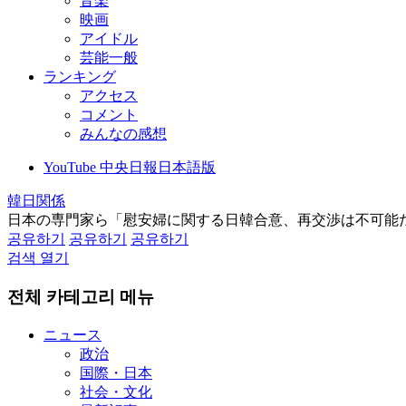
音楽
映画
アイドル
芸能一般
ランキング
アクセス
コメント
みんなの感想
YouTube 中央日報日本語版
韓日関係
日本の専門家ら「慰安婦に関する日韓合意、再交渉は不可能
공유하기
공유하기
공유하기
검색 열기
전체 카테고리 메뉴
ニュース
政治
国際・日本
社会・文化