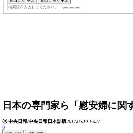
見出し or 本文
見出し and 本文
日本の専門家ら「慰安婦に関
ⓒ 中央日報/中央日報日本語版
2017.05.10 16:37
0