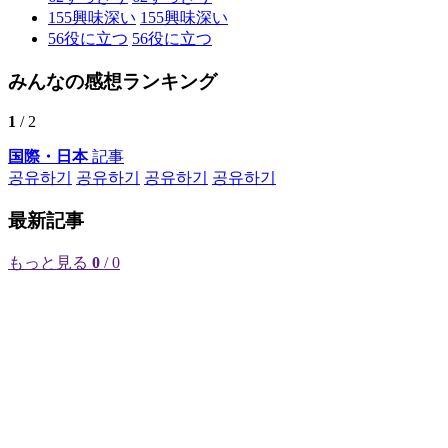
155
興味深い
155
興味深い
56
役に立つ
56
役に立つ
みんなの感想ランキング
1
/ 2
国際・日本
記事
공유하기
공유하기
공유하기
공유하기
最新記事
もっと見る
0
/ 0