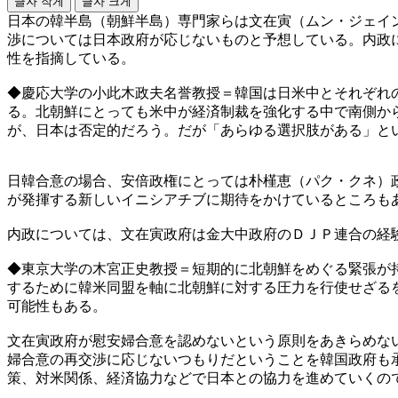
글자 작게
글자 크게
日本の韓半島（朝鮮半島）専門家らは文在寅（ムン・ジェイ
渉については日本政府が応じないものと予想している。内政
性を指摘している。
◆慶応大学の小此木政夫名誉教授＝韓国は日米中とそれぞれ
る。北朝鮮にとっても米中が経済制裁を強化する中で南側か
が、日本は否定的だろう。だが「あらゆる選択肢がある」と
日韓合意の場合、安倍政権にとっては朴槿恵（パク・クネ）
が発揮する新しいイニシアチブに期待をかけているところも
内政については、文在寅政府は金大中政府のＤＪＰ連合の経
◆東京大学の木宮正史教授＝短期的に北朝鮮をめぐる緊張が
するために韓米同盟を軸に北朝鮮に対する圧力を行使せざる
可能性もある。
文在寅政府が慰安婦合意を認めないという原則をあきらめな
婦合意の再交渉に応じないつもりだということを韓国政府も
策、対米関係、経済協力などで日本との協力を進めていくの