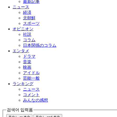
最新記事
ニュース
経済
北朝鮮
スポーツ
オピニオン
社説
コラム
日本関係のコラム
エンタメ
ドラマ
音楽
映画
アイドル
芸能一般
ランキング
ニュース
コメント
みんなの感想
검색어 입력폼