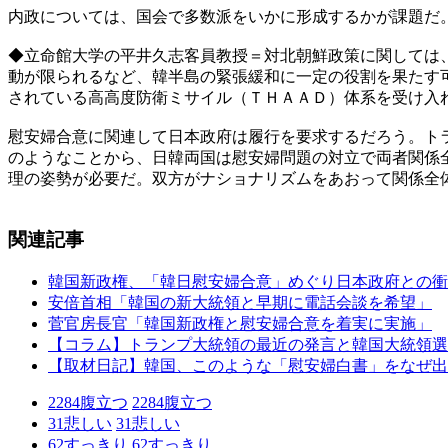
内政については、国会で多数派をいかに形成するかが課題だ
◆立命館大学の平井久志客員教授＝対北朝鮮政策に関しては
動が限られるなど、韓半島の緊張緩和に一定の役割を果たす
されている高高度防衛ミサイル（ＴＨＡＡＤ）体系を受け入
慰安婦合意に関連して日本政府は履行を要求するだろう。ト
のようなことから、日韓両国は慰安婦問題の対立で両者関係
理の姿勢が必要だ。双方がナショナリズムをあおって関係全
関連記事
韓国新政権、「韓日慰安婦合意」めぐり日本政府との衝
安倍首相「韓国の新大統領と早期に電話会談を希望」
菅官房長官「韓国新政権と慰安婦合意を着実に実施」
【コラム】トランプ大統領の最近の発言と韓国大統領選
【取材日記】韓国、このような「慰安婦白書」をなぜ出
2284
腹立つ
2284
腹立つ
31
悲しい
31
悲しい
62
すっきり
62
すっきり