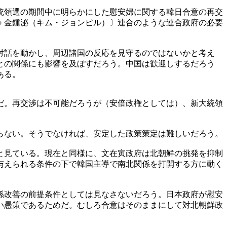
統領選の期間中に明らかにした慰安婦に関する韓日合意の再交
＋金鍾泌（キム・ジョンピル）〕連合のような連合政府の必要
対話を動かし、周辺諸国の反応を見守るのではないかと考え
との関係にも影響を及ぼすだろう。中国は歓迎しするだろう
ある。
だ。再交渉は不可能だろうが（安倍政権としては）、新大統領
らない。そうでなければ、安定した政策策定は難しいだろう。
と見ている。現在と同様に、文在寅政府は北朝鮮の挑発を抑制
与えられる条件の下で韓国主導で南北関係を打開する方に動く
係改善の前提条件としては見なさないだろう。日本政府が慰安
い愚策であるためだ。むしろ合意はそのままにして対北朝鮮政