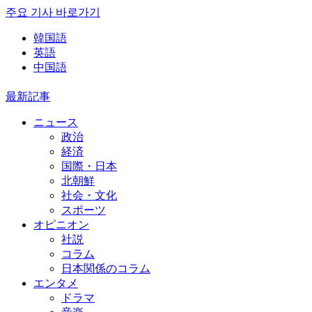
주요 기사 바로가기
韓国語
英語
中国語
最新記事
ニュース
政治
経済
国際・日本
北朝鮮
社会・文化
スポーツ
オピニオン
社説
コラム
日本関係のコラム
エンタメ
ドラマ