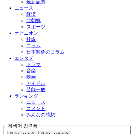
最新記事
ニュース
経済
北朝鮮
スポーツ
オピニオン
社説
コラム
日本関係のコラム
エンタメ
ドラマ
音楽
映画
アイドル
芸能一般
ランキング
ニュース
コメント
みんなの感想
검색어 입력폼