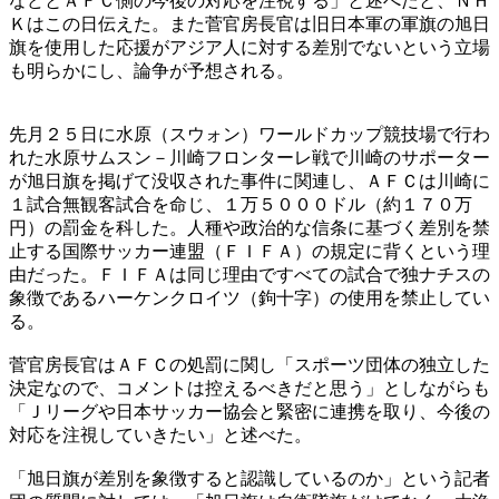
などとＡＦＣ側の今後の対応を注視する」と述べたと、ＮＨ
Ｋはこの日伝えた。また菅官房長官は旧日本軍の軍旗の旭日
旗を使用した応援がアジア人に対する差別でないという立場
も明らかにし、論争が予想される。
先月２５日に水原（スウォン）ワールドカップ競技場で行わ
れた水原サムスン－川崎フロンターレ戦で川崎のサポーター
が旭日旗を掲げて没収された事件に関連し、ＡＦＣは川崎に
１試合無観客試合を命じ、１万５０００ドル（約１７０万
円）の罰金を科した。人種や政治的な信条に基づく差別を禁
止する国際サッカー連盟（ＦＩＦＡ）の規定に背くという理
由だった。ＦＩＦＡは同じ理由ですべての試合で独ナチスの
象徴であるハーケンクロイツ（鉤十字）の使用を禁止してい
る。
菅官房長官はＡＦＣの処罰に関し「スポーツ団体の独立した
決定なので、コメントは控えるべきだと思う」としながらも
「Ｊリーグや日本サッカー協会と緊密に連携を取り、今後の
対応を注視していきたい」と述べた。
「旭日旗が差別を象徴すると認識しているのか」という記者