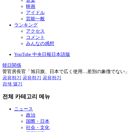
音楽
映画
アイドル
芸能一般
ランキング
アクセス
コメント
みんなの感想
YouTube 中央日報日本語版
韓日関係
菅官房長官「旭日旗、日本で広く使用…差別の象徴でない」
공유하기
공유하기
공유하기
검색 열기
전체 카테고리 메뉴
ニュース
政治
国際・日本
社会・文化