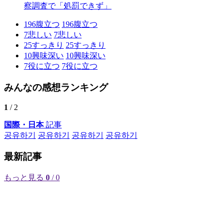
察調査で「処罰できず」
196
腹立つ
196
腹立つ
7
悲しい
7
悲しい
25
すっきり
25
すっきり
10
興味深い
10
興味深い
7
役に立つ
7
役に立つ
みんなの感想ランキング
1
/ 2
国際・日本
記事
공유하기
공유하기
공유하기
공유하기
最新記事
もっと見る
0
/ 0