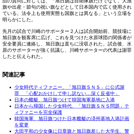
団の質問に対しては、「旭日旗は自衛隊旗だけでなく、大漁
旗や出産・節句の祝い旗などとして日本国内で広く使用され
ている。法令上も使用実態も国旗とは異なる」という立場を
明らかにした。
先月の試合で川崎のサポーター２人は試合開始前、競技場に
旭日旗を観客席に広げ、これを見つけた水原球団の関係者が
安全要員に連絡し、旭日旗は直ちに没収された。試合後、水
原のサポーターが強く抗議し、川崎サポーターの代表は謝罪
したと伝えられた。
関連記事
少女時代ティファニー、「旭日旗ＳＮＳ」に公式謝
罪 「心配おかけして申し訳ない…深く反省中」
日本の艦艇、旭日旗つけて韓国海軍基地に入港
日本から帰国した少女時代、「旭日旗ＳＮＳ問題」テ
ィファニーを完全保護
韓国海軍、旭日旗つけた日本艦艇の済州基地入港計画
を変更
大田平和の少女像に日章旗と旭日旗差した大学生、警