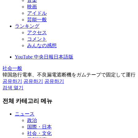
音楽
映画
アイドル
芸能一般
ランキング
アクセス
コメント
みんなの感想
YouTube 中央日報日本語版
社会一般
韓国急行電車、不良漏電遮断機をガムテープで固定して運行
공유하기
공유하기
공유하기
검색 열기
전체 카테고리 메뉴
ニュース
政治
国際・日本
社会・文化