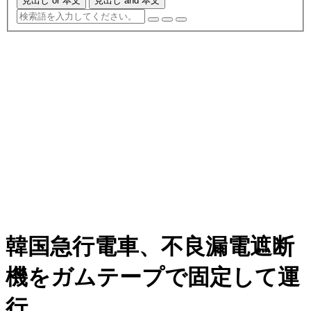
見出し or 本文
見出し and 本文
韓国急行電車、不良漏電遮断
機をガムテープで固定して運
行