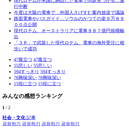
現代ロテムが米国に納品した電車で問題見つかる…運
行中断
今度は大阪の電車で…外国人さげすむ案内放送で議論
路面電車やバスガイド…ソウルのかつての姿９万８９
００点公開
現代ロテム、オーストラリアに電車９８７億円規模輸
出
「３Ｒ」で武装した現代ロテム、電車の海外受注に相
次いで成功
47
腹立つ
47
腹立つ
55
悲しい
55
悲しい
594
すっきり
594
すっきり
78
興味深い
78
興味深い
15
役に立つ
15
役に立つ
みんなの感想ランキング
1
/ 2
社会・文化
記事
공유하기
공유하기
공유하기
공유하기