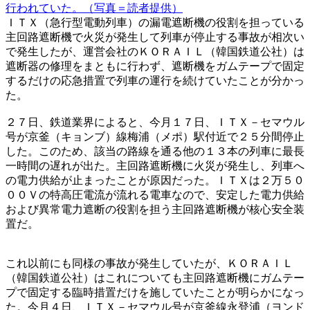
行われていた。（写真＝読者提供）
ＩＴＸ（急行型電動列車）の漏電遮断機の役割を担っている
主回路遮断機で火災が発生して列車が停止する事故が相次い
で発生したが、運営会社のＫＯＲＡＩＬ（韓国鉄道公社）は
遮断器の修理をまともに行わず、遮断機をガムテープで固定
するだけの応急措置で列車の運行を続けていたことが分かっ
た。
２７日、鉄道業界によると、今月１７日、ＩＴＸ－セマウル
号が京釜（キョンブ）線梅浦（メポ）駅付近で２５分間停止
した。このため、該当の路線を通る他の１３本の列車に最長
一時間の遅れが出た。主回路遮断機に火災が発生し、列車へ
の電力供給が止まったことが原因だった。ＩＴＸは２万５０
００Ｖの特高圧電流が流れる電車なので、安定した電力供給
および異常電力遮断の役割を担う主回路遮断機が核心安全装
置だ。
これ以前にも同様の事故が発生していたが、ＫＯＲＡＩＬ
（韓国鉄道公社）はこれについても主回路遮断機にガムテー
プで固定する臨時措置だけを施していたことが明らかになっ
た。今月４日、ＩＴＸ－セマウル号が京釜線永登浦（ヨンド