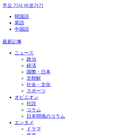
주요 기사 바로가기
韓国語
英語
中国語
最新記事
ニュース
政治
経済
国際・日本
北朝鮮
社会・文化
スポーツ
オピニオン
社説
コラム
日本関係のコラム
エンタメ
ドラマ