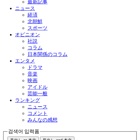
最新記事
ニュース
経済
北朝鮮
スポーツ
オピニオン
社説
コラム
日本関係のコラム
エンタメ
ドラマ
音楽
映画
アイドル
芸能一般
ランキング
ニュース
コメント
みんなの感想
검색어 입력폼