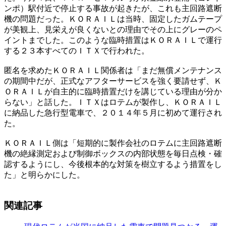
ンポ）駅付近で停止する事故が起きたが、これも主回路遮断
機の問題だった。ＫＯＲＡＩＬは当時、固定したガムテープ
が美観上、見栄えが良くないとの理由でその上にグレーのペ
イントまでした。このような臨時措置はＫＯＲＡＩＬで運行
する２３本すべてのＩＴＸで行われた。
匿名を求めたＫＯＲＡＩＬ関係者は「まだ無償メンテナンス
の期間中だが、正式なアフターサービスを強く要請せず、Ｋ
ＯＲＡＩＬが自主的に臨時措置だけを講じている理由が分か
らない」と話した。ＩＴＸはロテムが製作し、ＫＯＲＡＩＬ
に納品した急行型電車で、２０１４年５月に初めて運行され
た。
ＫＯＲＡＩＬ側は「短期的に製作会社のロテムに主回路遮断
機の絶縁測定および制御ボックスの内部状態を毎日点検・確
認するようにし、今後根本的な対策を樹立するよう措置をし
た」と明らかにした。
関連記事