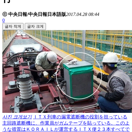
ⓒ 中央日報/中央日報日本語版
2017.04.28 08:44
0
글자 작게
글자 크게
사진 크게보기
ＩＴＸ列車の漏電遮断機の役割を担っている
主回路遮断機に、作業員がガムテープを貼っている。このよ
うな措置はＫＯＲＡＩＬが運営するＩＴＸ便２３本すべてで