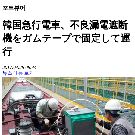
포토뷰어
韓国急行電車、不良漏電遮断
機をガムテープで固定して運
行
2017.04.28 08:44
뉴스 메뉴 보기