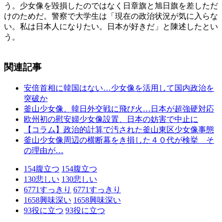
う。少女像を毀損したのではなく日章旗と旭日旗を差しただ
けのためだ。警察で大学生は「現在の政治状況が気に入らな
い。私は日本人になりたい。日本が好きだ」と陳述したとい
う。
関連記事
安倍首相に韓国はない…少女像を活用して国内政治を
突破か
釜山少女像、韓日外交戦に飛び火…日本が超強硬対応
欧州初の慰安婦少女像設置、日本の妨害で中止に
【コラム】政治的計算で汚された釜山東区少女像事態
釜山少女像周辺の横断幕をき損した４０代が検挙 そ
の理由が…
154
腹立つ
154
腹立つ
130
悲しい
130
悲しい
6771
すっきり
6771
すっきり
1658
興味深い
1658
興味深い
93
役に立つ
93
役に立つ