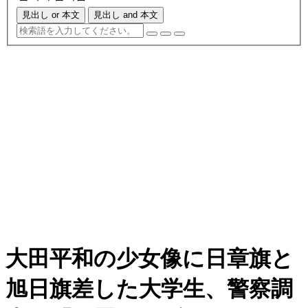
見出し or 本文
見出し and 本文
大田平和の少女像に日章旗と
旭日旗差した大学生、警察調