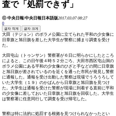
査で「処罰できず」
ⓒ 中央日報/中央日報日本語版
2017.03.07 08:27
0
글자 작게
글자 크게
大田（テジョン）のボラメ公園に立てられた平和の少女像に
日章旗と旭日旗を差した大学生が警察に捕まり調査を受け
た。
大田屯山（トゥンサン）警察署が６日に明らかにしたところ
によると、この日午後４時５２分ごろ、大田市西区屯山洞の
ボラメ公園にある平和の少女像のひざと手などの間に日章旗
と旭日旗が差されているのを近くを通った市民が発見し警察
に通報した。通報を受け出動した警察は現場でうろうろして
いた大学生（１９）のかばんから日章旗と旭日旗を見つけ
た。大学生は通報を受けた警察が現場に到着する直前に平和
の少女像に差しておいた日章旗と旭日旗を回収した。大学生
は警察署に任意同行して調査を受け帰宅した。
警察は特に法的に処罰する根拠を見つけられなかったとい