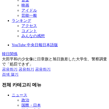
音楽
映画
アイドル
芸能一般
ランキング
アクセス
コメント
みんなの感想
YouTube 中央日報日本語版
韓日関係
大田平和の少女像に日章旗と旭日旗差した大学生、警察調査
で「処罰できず」
공유하기
공유하기
공유하기
검색 열기
전체 카테고리 메뉴
ニュース
政治
国際・日本