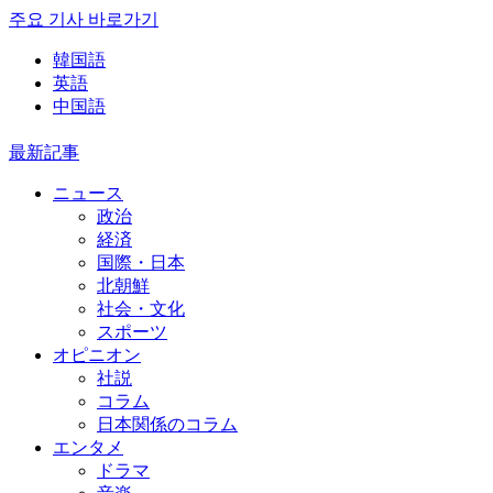
주요 기사 바로가기
韓国語
英語
中国語
最新記事
ニュース
政治
経済
国際・日本
北朝鮮
社会・文化
スポーツ
オピニオン
社説
コラム
日本関係のコラム
エンタメ
ドラマ