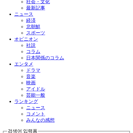
社会・文化
最新記事
ニュース
経済
北朝鮮
スポーツ
オピニオン
社説
コラム
日本関係のコラム
エンタメ
ドラマ
音楽
映画
アイドル
芸能一般
ランキング
ニュース
コメント
みんなの感想
검색어 입력폼