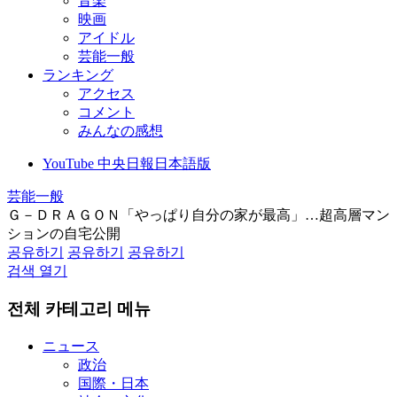
音楽
映画
アイドル
芸能一般
ランキング
アクセス
コメント
みんなの感想
YouTube 中央日報日本語版
芸能一般
Ｇ－ＤＲＡＧＯＮ「やっぱり自分の家が最高」…超高層マン
ションの自宅公開
공유하기
공유하기
공유하기
검색 열기
전체 카테고리 메뉴
ニュース
政治
国際・日本