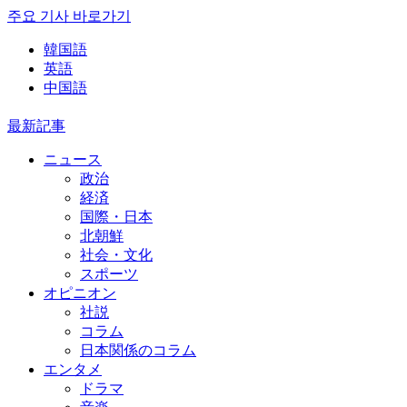
주요 기사 바로가기
韓国語
英語
中国語
最新記事
ニュース
政治
経済
国際・日本
北朝鮮
社会・文化
スポーツ
オピニオン
社説
コラム
日本関係のコラム
エンタメ
ドラマ