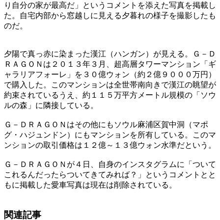
り自分の家が最高だ」というコメントを添えた写真を掲載し
た。自宅内部から窓越しに見える夕暮れの様子を撮影したも
のだ。
夕陽で真っ赤に染まった漢江（ハンガン）が見える。Ｇ－Ｄ
ＲＡＧＯＮは２０１３年３月、超高層タワーマンション「ギ
ャラリアフォーレ」を３０億ウォン（約２億９０００万円）
で購入した。このマンションは全世帯南向きで漢江の眺望が
約束されているうえ、約１１５万平方メートル規模の「ソウ
ルの森」に隣接している。
Ｇ－ＤＲＡＧＯＮはその他にもソウル麻浦区賀中洞（マポ
グ・ハジュンドン）にもマンションを所有している。このマ
ンションの取引価格は１２億～１３億ウォン水準だという。
Ｇ－ＤＲＡＧＯＮが４日、自身のインスタグラムに「ついて
これるんだったらついてきてみれば？」というコメントとと
もに掲載した愛車写真は現在は削除されている。
関連記事