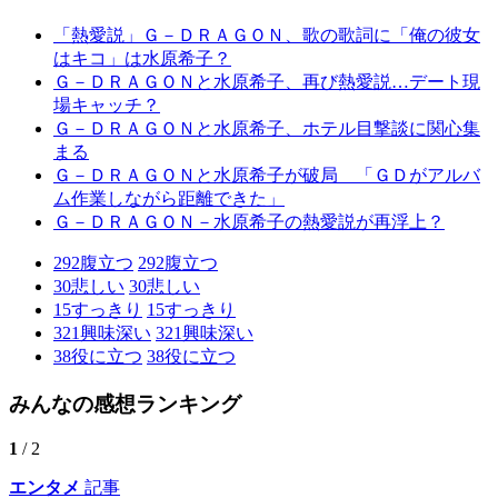
「熱愛説」Ｇ－ＤＲＡＧＯＮ、歌の歌詞に「俺の彼女
はキコ」は水原希子？
Ｇ－ＤＲＡＧＯＮと水原希子、再び熱愛説…デート現
場キャッチ？
Ｇ－ＤＲＡＧＯＮと水原希子、ホテル目撃談に関心集
まる
Ｇ－ＤＲＡＧＯＮと水原希子が破局 「ＧＤがアルバ
ム作業しながら距離できた」
Ｇ－ＤＲＡＧＯＮ－水原希子の熱愛説が再浮上？
292
腹立つ
292
腹立つ
30
悲しい
30
悲しい
15
すっきり
15
すっきり
321
興味深い
321
興味深い
38
役に立つ
38
役に立つ
みんなの感想ランキング
1
/ 2
エンタメ
記事