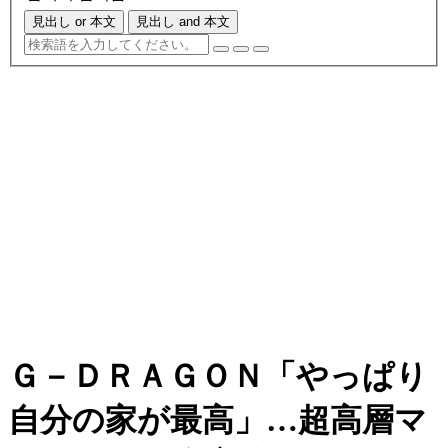
見出し or 本文
見出し and 本文
Ｇ－ＤＲＡＧＯＮ「やっぱり
自分の家が最高」…超高層マ