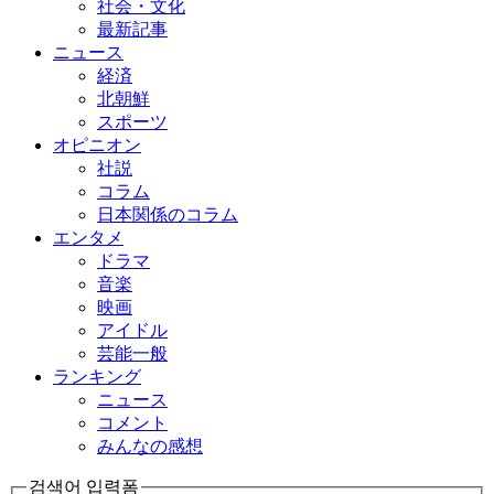
社会・文化
最新記事
ニュース
経済
北朝鮮
スポーツ
オピニオン
社説
コラム
日本関係のコラム
エンタメ
ドラマ
音楽
映画
アイドル
芸能一般
ランキング
ニュース
コメント
みんなの感想
검색어 입력폼