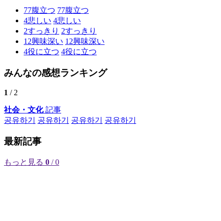
77
腹立つ
77
腹立つ
4
悲しい
4
悲しい
2
すっきり
2
すっきり
12
興味深い
12
興味深い
4
役に立つ
4
役に立つ
みんなの感想ランキング
1
/ 2
社会・文化
記事
공유하기
공유하기
공유하기
공유하기
最新記事
もっと見る
0
/ 0