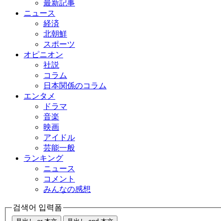
最新記事
ニュース
経済
北朝鮮
スポーツ
オピニオン
社説
コラム
日本関係のコラム
エンタメ
ドラマ
音楽
映画
アイドル
芸能一般
ランキング
ニュース
コメント
みんなの感想
검색어 입력폼