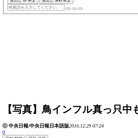
見出し or 本文
見出し and 本文
【写真】鳥インフル真っ只中
ⓒ 中央日報/中央日報日本語版
2016.12.29 07:24
0