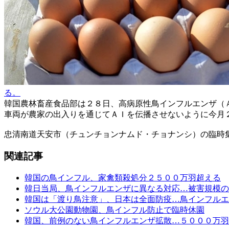
る。
韓国農林畜産食品部は２８日、高病原性鳥インフルエンザ（
車両が農家の出入りを通じてＡＩを伝播させないように今月
忠清南道天安市（チュンチョンナムド・チョナンシ）の臨時
関連記事
韓国の鳥インフル、家禽類殺処分２５００万羽超える
韓日当局、鳥インフルエンザに異なる対応…被害規模の
韓国は「渡り鳥注意」、日本は全面防疫…鳥インフルエ
ソウル大公園動物園、鳥インフル防止で臨時休園
韓国、前例のない鳥インフルエンザ拡散…５０００万羽