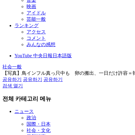
音楽
映画
アイドル
芸能一般
ランキング
アクセス
コメント
みんなの感想
YouTube 中央日報日本語版
社会一般
【写真】鳥インフル真っ只中も 卵の搬出、一日だけ許容＝
공유하기
공유하기
공유하기
검색 열기
전체 카테고리 메뉴
ニュース
政治
国際・日本
社会・文化