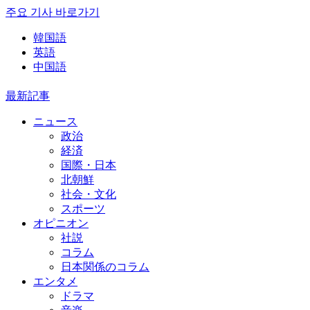
주요 기사 바로가기
韓国語
英語
中国語
最新記事
ニュース
政治
経済
国際・日本
北朝鮮
社会・文化
スポーツ
オピニオン
社説
コラム
日本関係のコラム
エンタメ
ドラマ