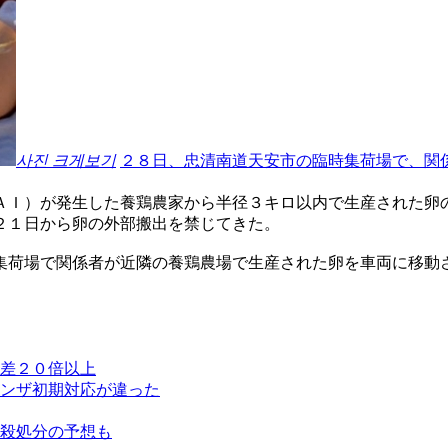
사진 크게보기
２８日、忠清南道天安市の臨時集荷場で、関
ＡＩ）が発生した養鶏農家から半径３キロ以内で生産された卵
２１日から卵の外部搬出を禁じてきた。
集荷場で関係者が近隣の養鶏農場で生産された卵を車両に移動
差２０倍以上
ンザ初期対応が違った
殺処分の予想も