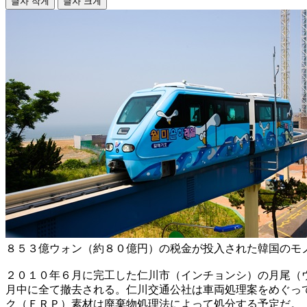
글자 작게
글자 크게
８５３億ウォン（約８０億円）の税金が投入された韓国のモ
２０１０年６月に完工した仁川市（インチョンシ）の月尾（
月中に全て撤去される。仁川交通公社は車両処理案をめぐっ
ク（ＦＲＰ）素材は廃棄物処理法によって処分する予定だ。