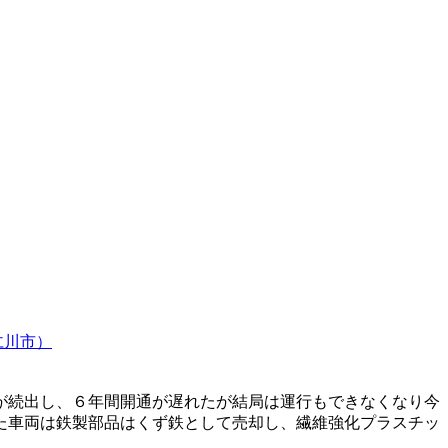
仁川市）
が続出し、６年間開通が遅れたが結局は運行もできなくなり今
た車両は鉄製部品はくず鉄として売却し、繊維強化プラスチッ