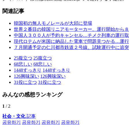
関連記事
韓国初の無人モノレールが大邱に登場
世界２番目の韓国リニアモーターカー、運行開始から８
中国人３００人が予約キャンセル…チメク列車の運行取
現代ロテムが米国に納品した電車で問題見つかる…運行
７月開通予定の仁川都市鉄道２号線、試験運行中に追突
25
腹立つ
25
腹立つ
68
悲しい
68
悲しい
1448
すっきり
1448
すっきり
126
興味深い
126
興味深い
31
役に立つ
31
役に立つ
みんなの感想ランキング
1
/ 2
社会・文化
記事
공유하기
공유하기
공유하기
공유하기