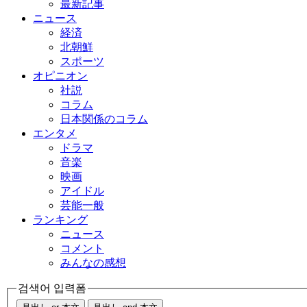
最新記事
ニュース
経済
北朝鮮
スポーツ
オピニオン
社説
コラム
日本関係のコラム
エンタメ
ドラマ
音楽
映画
アイドル
芸能一般
ランキング
ニュース
コメント
みんなの感想
검색어 입력폼