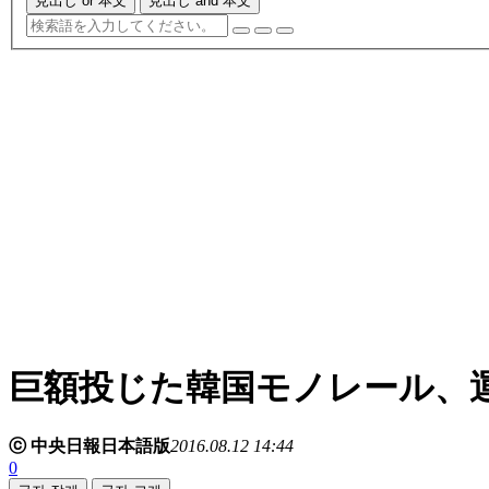
見出し or 本文
見出し and 本文
巨額投じた韓国モノレール、
ⓒ 中央日報日本語版
2016.08.12 14:44
0