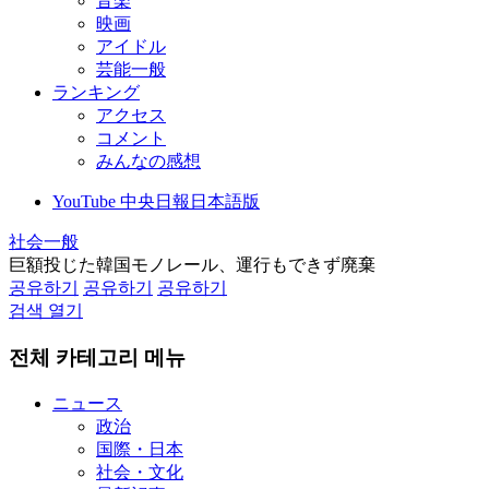
音楽
映画
アイドル
芸能一般
ランキング
アクセス
コメント
みんなの感想
YouTube 中央日報日本語版
社会一般
巨額投じた韓国モノレール、運行もできず廃棄
공유하기
공유하기
공유하기
검색 열기
전체 카테고리 메뉴
ニュース
政治
国際・日本
社会・文化