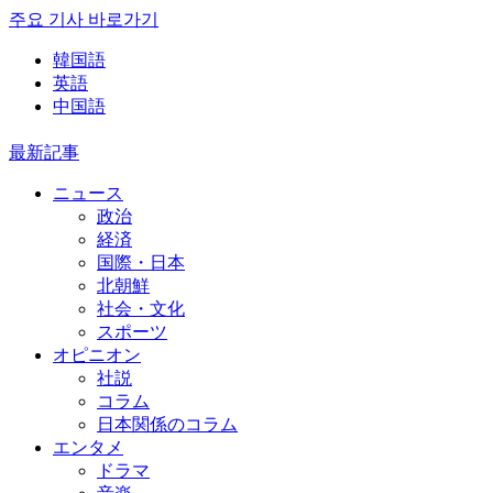
주요 기사 바로가기
韓国語
英語
中国語
最新記事
ニュース
政治
経済
国際・日本
北朝鮮
社会・文化
スポーツ
オピニオン
社説
コラム
日本関係のコラム
エンタメ
ドラマ