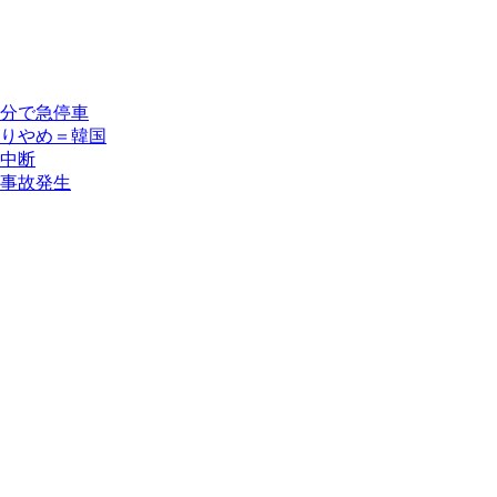
分で急停車
りやめ＝韓国
中断
事故発生