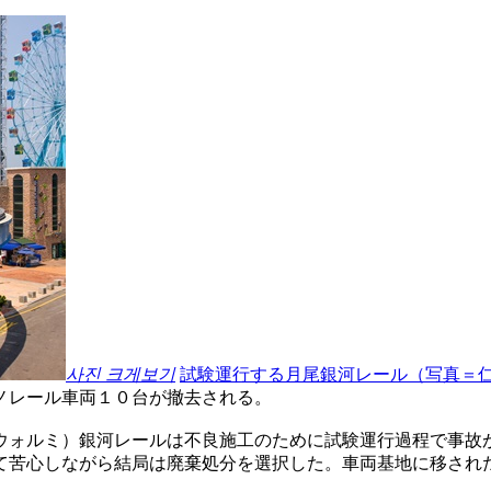
사진 크게보기
試験運行する月尾銀河レール（写真＝
ノレール車両１０台が撤去される。
ウォルミ）銀河レールは不良施工のために試験運行過程で事故
て苦心しながら結局は廃棄処分を選択した。車両基地に移され