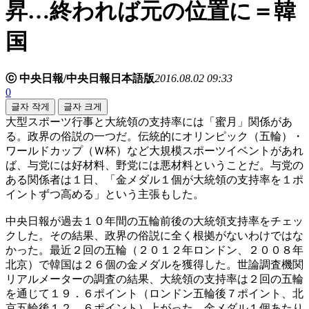
昇…終われば元の位置に＝韓
国
ⓒ 中央日報/中央日報日本語版
2016.08.02 09:33
0
글자 작게
글자 크게
大型スポーツ行事と大統領の支持率には「蜜月」関係があ
る。政界の俗説の一つだ。伝統的にオリンピック（五輪）・
ワールドカップ（Ｗ杯）など大規模スポーツイベントがあれ
ば、与党には好材料、野党には悪材料ということだ。与党の
ある関係者は１日、「金メダル１個が大統領の支持率を１ポ
イントずつ高める」という主張もした。
中央日報が過去１０年間の五輪前後の大統領支持率をチェッ
クした。その結果、政界の俗説に全く根拠がないわけではな
かった。最近２回の五輪（２０１２年ロンドン、２００８年
北京）で韓国は２６個の金メダルを獲得した。世論調査機関
リアルメーターの調査の結果、大統領の支持率は２回の五輪
を通じて１９．６ポイント（ロンドン五輪後７ポイント、北
京五輪後１２．６ポイント）上がった。金メダル１個あたり