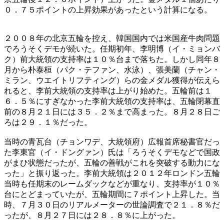
０．７５ポイントの上昇効果があったという計算になる。
２００８年の北京五輪を控え、韓国国内では米国産牛肉問題
でろうそくデモが続いた。任期初年、李明博（イ・ミョンバ
ク）前大統領の支持率は１０％台まで落ちた。しかし同年８
月から朴泰桓（パク・テファン、水泳）、張美蘭（チャン・
ミラン、ウエイトリフティング）らの金メダル獲得が伝えら
れると、李前大統領の支持率は上がり始めた。五輪前は１
６．５％にすぎなかった李前大統領の支持率は、五輪閉幕直
前の８月２１日には３５．２％まで高まった。８月２８日ご
ろは２９．１％だった。
当時の青瓦台（チョンワデ、大統領府）広報首席秘書官だっ
た李東官（イ・ドングァン）氏は「ろうそくデモなどで国政
がまひ状態だったが、五輪の善戦がこれを突破する動力にな
った」と振り返った。李前大統領は２０１２年ロンドン五輪
当時も任期末のレームダックなどが重なり、支持率が１０％
台にとどまっていたが、五輪期間に７ポイント上昇した。当
時、７月３０日のリアルメーターの世論調査で２１．８％だ
ったが、８月２７日には２８．８％に上がった。