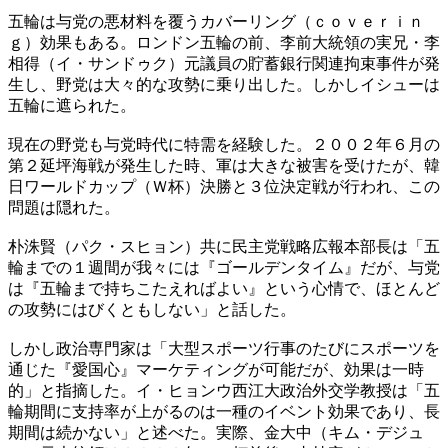
五輪は与党の悪材料を覆うカバーリング（ｃｏｖｅｒｉｎ
ｇ）効果もある。ロンドン五輪の前、李前大統領の実兄・李
相得（イ・サンドゥク）元議員の貯蓄銀行関連拘束事件が発
生し、野党は大々的な攻勢に乗り出した。しかしイシューは
五輪に遮られた。
現在の野党も与党時代に特需を経験した。２００２年６月の
第２延坪海戦が発生した時、軍は大きな被害を受けたが、韓
日ワールドカップ（Ｗ杯）決勝と３位決定戦が行われ、この
問題は隠れた。
朴洙賢（パク・スヒョン）共に民主党戦略広報本部長は「五
輪までの１週間が我々には『ゴールデンタイム』だが、与党
は『五輪まで持ちこたえればよい』という心情で、ほとんど
の攻勢にはびくともしない」と話した。
しかし政治専門家は「大型スポーツ行事のたびにスポーツを
通じた『愛国心』マーケティングが可能だが、効果は一時
的」と指摘した。イ・ヒョンウ西江大政治外交学教授は「五
輪期間に支持率が上がるのは一種のイベント効果であり、長
期間は続かない」と述べた。実際、金大中（キム・デジュ