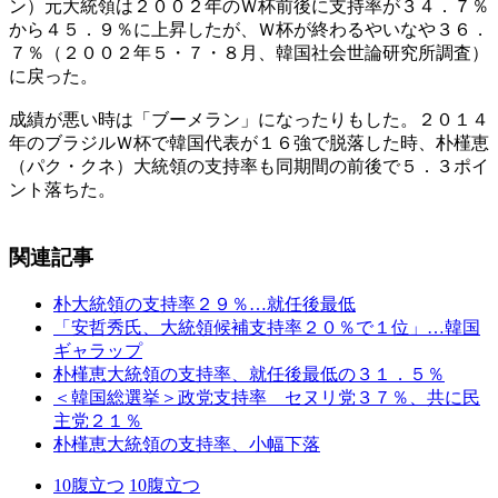
ン）元大統領は２００２年のＷ杯前後に支持率が３４．７％
から４５．９％に上昇したが、Ｗ杯が終わるやいなや３６．
７％（２００２年５・７・８月、韓国社会世論研究所調査）
に戻った。
成績が悪い時は「ブーメラン」になったりもした。２０１４
年のブラジルＷ杯で韓国代表が１６強で脱落した時、朴槿恵
（パク・クネ）大統領の支持率も同期間の前後で５．３ポイ
ント落ちた。
関連記事
朴大統領の支持率２９％…就任後最低
「安哲秀氏、大統領候補支持率２０％で１位」…韓国
ギャラップ
朴槿恵大統領の支持率、就任後最低の３１．５％
＜韓国総選挙＞政党支持率 セヌリ党３７％、共に民
主党２１％
朴槿恵大統領の支持率、小幅下落
10
腹立つ
10
腹立つ