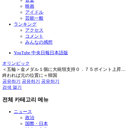
音楽
映画
アイドル
芸能一般
ランキング
アクセス
コメント
みんなの感想
YouTube 中央日報日本語版
オリンピック
＜五輪＞金メダル１個に大統領支持０．７５ポイント上昇…
終われば元の位置に＝韓国
공유하기
공유하기
공유하기
검색 열기
전체 카테고리 메뉴
ニュース
政治
国際・日本