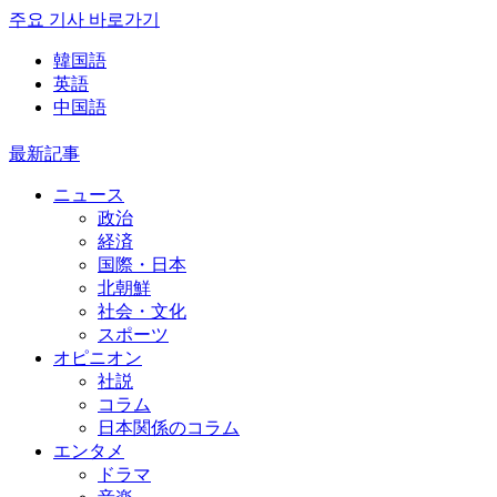
주요 기사 바로가기
韓国語
英語
中国語
最新記事
ニュース
政治
経済
国際・日本
北朝鮮
社会・文化
スポーツ
オピニオン
社説
コラム
日本関係のコラム
エンタメ
ドラマ