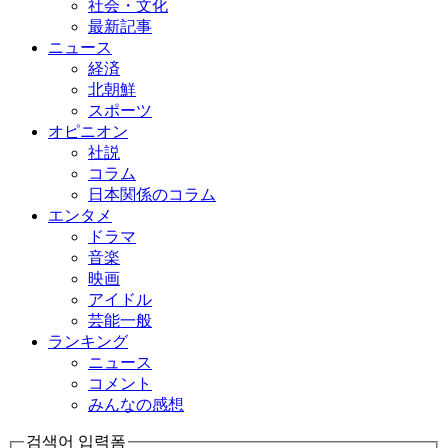
社会・文化
最新記事
ニュース
経済
北朝鮮
スポーツ
オピニオン
社説
コラム
日本関係のコラム
エンタメ
ドラマ
音楽
映画
アイドル
芸能一般
ランキング
ニュース
コメント
みんなの感想
검색어 입력폼