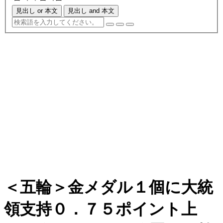
見出し or 本文
見出し and 本文
＜五輪＞金メダル１個に大統
領支持０．７５ポイント上