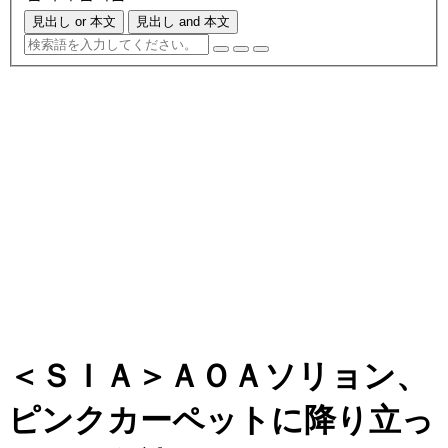
見出し or 本文
見出し and 本文
＜ＳＩＡ＞ＡＯＡソリョン、
ピンクカーペットに降り立っ