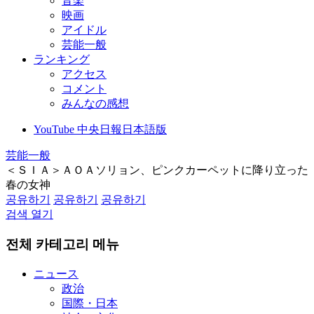
音楽
映画
アイドル
芸能一般
ランキング
アクセス
コメント
みんなの感想
YouTube 中央日報日本語版
芸能一般
＜ＳＩＡ＞ＡＯＡソリョン、ピンクカーペットに降り立った
春の女神
공유하기
공유하기
공유하기
검색 열기
전체 카테고리 메뉴
ニュース
政治
国際・日本