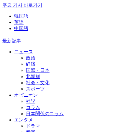
주요 기사 바로가기
韓国語
英語
中国語
最新記事
ニュース
政治
経済
国際・日本
北朝鮮
社会・文化
スポーツ
オピニオン
社説
コラム
日本関係のコラム
エンタメ
ドラマ