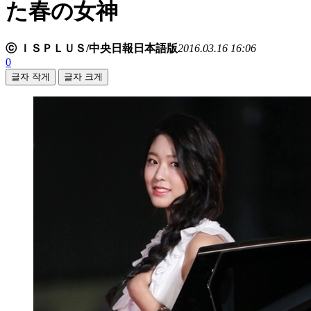
た春の女神
ⓒ ＩＳＰＬＵＳ/中央日報日本語版
2016.03.16 16:06
0
글자 작게
글자 크게