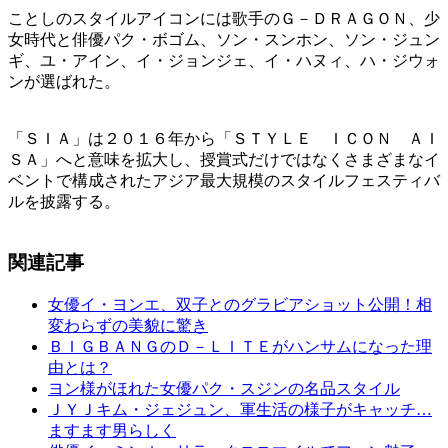
ことしのスタイルアイコンには歌手のＧ－ＤＲＡＧＯＮ、少
女時代と俳優パク・ボゴム、ソン・スンホン、ソン・ジュン
ギ、ユ・アイン、イ・ジョンジェ、イ・ハヌィ、ハ・ジウォ
ンが選ばれた。
「ＳＩＡ」は２０１６年から「ＳＴＹＬＥ ＩＣＯＮ ＡＩ
ＳＡ」へと意味を拡大し、授賞式だけではなくさまざまなイ
ベントで構成されたアジア最大規模のスタイルフェスティバ
ルを披露する。
関連記事
女優イ・ヨンエ、双子とのグラビアショット公開！相
変わらずの美貌に驚き
ＢＩＧＢＡＮＧのＤ－ＬＩＴＥがハンサムになった理
由とは？
ヨン様がほれた女優パク・スジンの名品スタイル
ＪＹＪキム・ジェジュン、軍生活の様子がキャッチ…
ますます男らしく