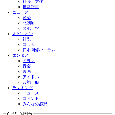
社会・文化
最新記事
ニュース
経済
北朝鮮
スポーツ
オピニオン
社説
コラム
日本関係のコラム
エンタメ
ドラマ
音楽
映画
アイドル
芸能一般
ランキング
ニュース
コメント
みんなの感想
검색어 입력폼