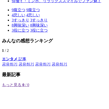
俳優イ・ミンホ、リラックススマイルでファン魅了
9
腹立つ
9
腹立つ
4
悲しい
4
悲しい
3
すっきり
3
すっきり
8
興味深い
8
興味深い
3
役に立つ
3
役に立つ
みんなの感想ランキング
1
/ 2
エンタメ
記事
공유하기
공유하기
공유하기
공유하기
最新記事
もっと見る
0
/ 0