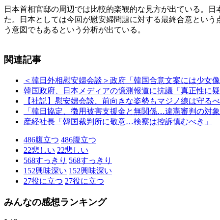
日本首相官邸の周辺では比較的楽観的な見方が出ている。日
た。日本としては今回が慰安婦問題に対する最終合意という
う意図でもあるという分析が出ている。
関連記事
＜韓日外相慰安婦会談＞政府「韓国合意文案には少女像
韓国政府、日本メディアの憶測報道に抗議「真正性に疑
【社説】慰安婦会談、前向きな姿勢もマジノ線は守るべ
「韓日協定、徴用被害支援金と無関係…違憲審判の対象
産経社長「韓国裁判所に敬意…検察は控訴慎むべき」
486
腹立つ
486
腹立つ
22
悲しい
22
悲しい
568
すっきり
568
すっきり
152
興味深い
152
興味深い
27
役に立つ
27
役に立つ
みんなの感想ランキング