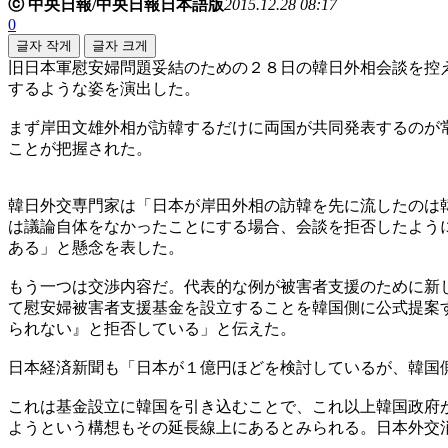
ⓒ 中央日報/中央日報日本語版
2015.12.28 08:17
0
글자 작게
글자 크게
旧日本軍慰安婦問題妥結のための２８日の韓日外相会談を控
するような姿を演出した。
まず岸田文雄外相が訪韓するだけに両国が共同発表するのが
ことが把握された。
韓日外交専門家は「日本が岸田外相の訪韓を先に流したのは
は議論自体をなかったことにする場合、会談を拒否したよう
ある」と懸念を表した。
もう一つは交渉内容だ。代表的な例が被害者支援のために新
て慰安婦被害者支援基金を設立することを韓国側に公式提案
られない』と拒否している」と伝えた。
日本経済新聞も「日本が１億円ほどを検討しているが、韓国
これは基金設立に韓国を引き込むことで、これ以上韓国政府
ようという構想もその延長線上にあるとみられる。日本外交