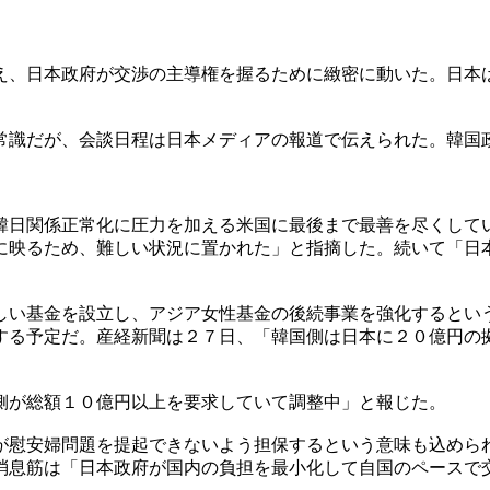
え、日本政府が交渉の主導権を握るために緻密に動いた。日本
常識だが、会談日程は日本メディアの報道で伝えられた。韓国
韓日関係正常化に圧力を加える米国に最後まで最善を尽くして
に映るため、難しい状況に置かれた」と指摘した。続いて「日
しい基金を設立し、アジア女性基金の後続事業を強化するとい
する予定だ。産経新聞は２７日、「韓国側は日本に２０億円の
側が総額１０億円以上を要求していて調整中」と報じた。
が慰安婦問題を提起できないよう担保するという意味も込めら
消息筋は「日本政府が国内の負担を最小化して自国のペースで