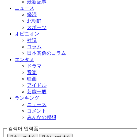
最新記事
ニュース
経済
北朝鮮
スポーツ
オピニオン
社説
コラム
日本関係のコラム
エンタメ
ドラマ
音楽
映画
アイドル
芸能一般
ランキング
ニュース
コメント
みんなの感想
검색어 입력폼