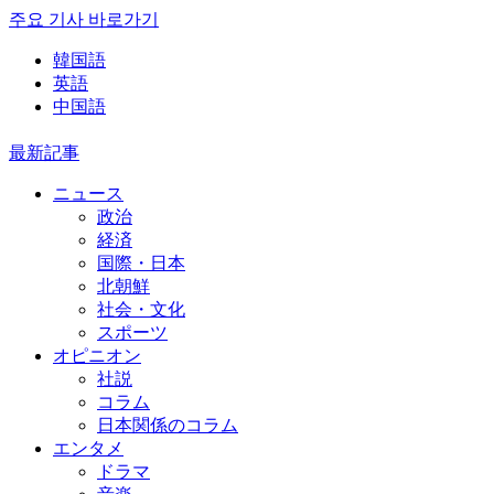
주요 기사 바로가기
韓国語
英語
中国語
最新記事
ニュース
政治
経済
国際・日本
北朝鮮
社会・文化
スポーツ
オピニオン
社説
コラム
日本関係のコラム
エンタメ
ドラマ