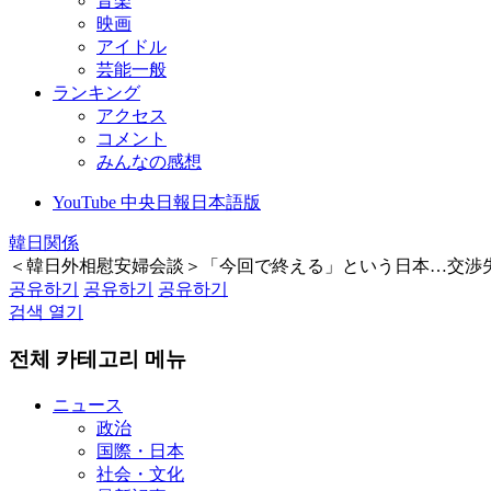
音楽
映画
アイドル
芸能一般
ランキング
アクセス
コメント
みんなの感想
YouTube 中央日報日本語版
韓日関係
＜韓日外相慰安婦会談＞「今回で終える」という日本…交渉
공유하기
공유하기
공유하기
검색 열기
전체 카테고리 메뉴
ニュース
政治
国際・日本
社会・文化