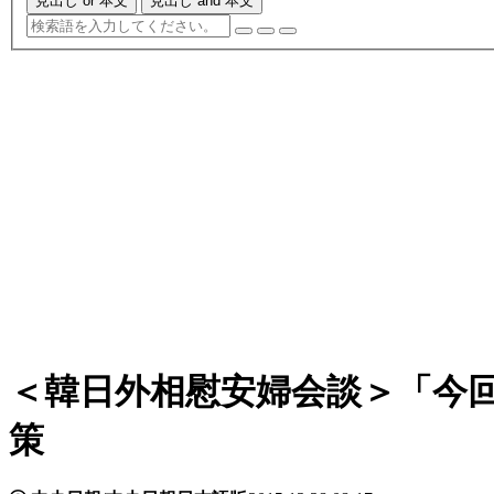
見出し or 本文
見出し and 本文
＜韓日外相慰安婦会談＞「今
策