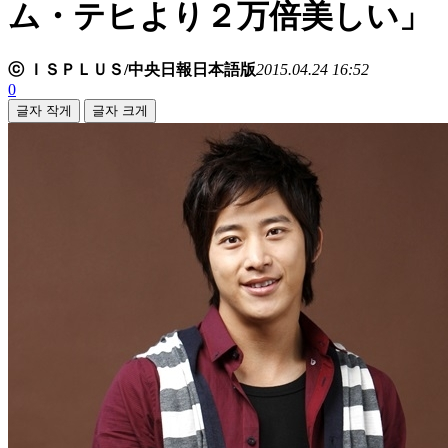
ム・テヒより２万倍美しい」
ⓒ ＩＳＰＬＵＳ/中央日報日本語版
2015.04.24 16:52
0
글자 작게
글자 크게