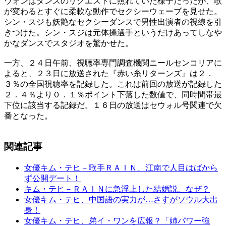
ウォンはダンスのリクエストに照れていた様子だったが、歌
が変わるとすぐに柔軟な動作でセクシーウェーブを見せた。
シン・スジも妖艶なセクシーダンスで男性出演者の視線を引
きつけた。シン・スジは元体操選手というだけあってしなや
かなダンスでスタジオを驚かせた。
一方、２４日午前、視聴率専門調査機関ニールセンコリアに
よると、２３日に放送された『赤い糸リターンズ』は２．
３％の全国視聴率を記録した。これは前回の放送が記録した
２．４％より０．１％ポイント下落した数値で、同時間帯最
下位に該当する記録だ。１６日の放送はセウォル号関連で欠
番となった。
関連記事
女優キム・テヒ－歌手ＲＡＩＮ、江南で人目はばから
ず公開デート！
キム・テヒ－ＲＡＩＮに急浮上した結婚説、なぜ？
女優キム・テヒ、中国語の実力が…さすがソウル大出
身！
女優キム・テヒ、弟イ・ワンを広報？「姉パワー強