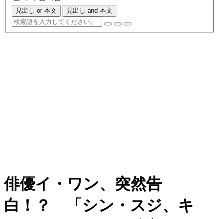
見出し or 本文
見出し and 本文
俳優イ・ワン、突然告
白！？ 「シン・スジ、キ