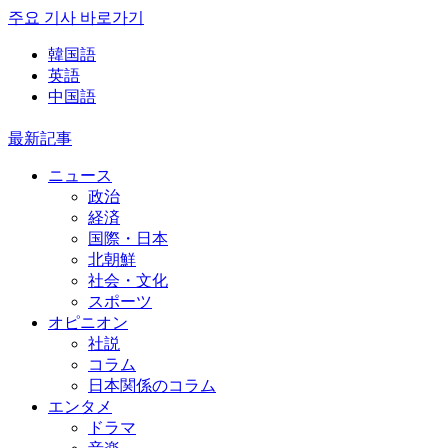
주요 기사 바로가기
韓国語
英語
中国語
最新記事
ニュース
政治
経済
国際・日本
北朝鮮
社会・文化
スポーツ
オピニオン
社説
コラム
日本関係のコラム
エンタメ
ドラマ