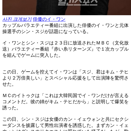
사진 크게보기
俳優のイ・ワン
カップルバラエティー番組に出演した俳優のイ・ワンと元体
操選手のシン・スジが話題になっている。
イ・ワンとシン・スジは２３日に放送されたＭＢＣ（文化放
送）バラエティー番組『赤い糸リターンズ』で１次カップル
を組んでゲームに突入した。
この日、ゲームを控えてイ・ワンは「スジ、君はキム・テヒ
より２万倍美しい」とスペシャル応援をして出演陣を驚愕さ
せた。
ＭＣのイトゥクは「これは大韓民国でイ・ワンだけが言える
コメントだ。彼の姉がキム・テヒだから」と説明して爆笑を
誘った。
この日、シン・スジは女優のカン・イェウォンと共にセクシ
ーダンスを披露して男性出演者を誘惑した。まずカン・イェ