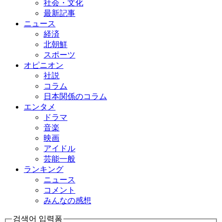
社会・文化
最新記事
ニュース
経済
北朝鮮
スポーツ
オピニオン
社説
コラム
日本関係のコラム
エンタメ
ドラマ
音楽
映画
アイドル
芸能一般
ランキング
ニュース
コメント
みんなの感想
검색어 입력폼