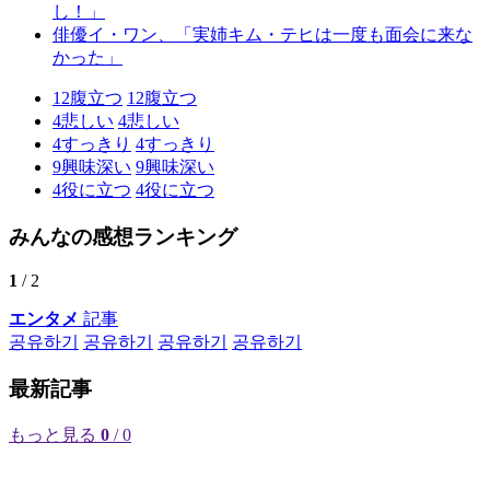
し！」
俳優イ・ワン、「実姉キム・テヒは一度も面会に来な
かった」
12
腹立つ
12
腹立つ
4
悲しい
4
悲しい
4
すっきり
4
すっきり
9
興味深い
9
興味深い
4
役に立つ
4
役に立つ
みんなの感想ランキング
1
/ 2
エンタメ
記事
공유하기
공유하기
공유하기
공유하기
最新記事
もっと見る
0
/ 0