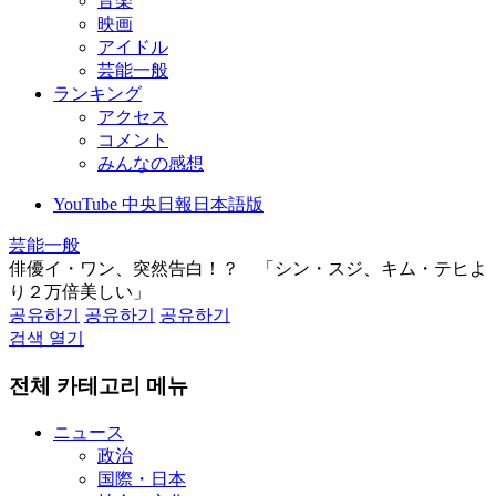
音楽
映画
アイドル
芸能一般
ランキング
アクセス
コメント
みんなの感想
YouTube 中央日報日本語版
芸能一般
俳優イ・ワン、突然告白！？ 「シン・スジ、キム・テヒよ
り２万倍美しい」
공유하기
공유하기
공유하기
검색 열기
전체 카테고리 메뉴
ニュース
政治
国際・日本