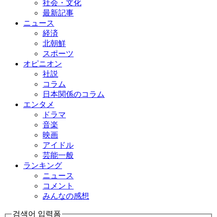
社会・文化
最新記事
ニュース
経済
北朝鮮
スポーツ
オピニオン
社説
コラム
日本関係のコラム
エンタメ
ドラマ
音楽
映画
アイドル
芸能一般
ランキング
ニュース
コメント
みんなの感想
검색어 입력폼