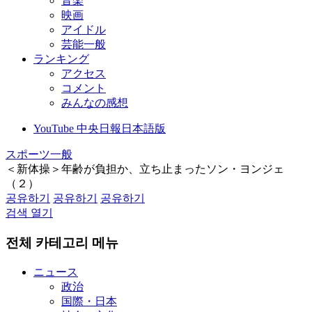
音楽
映画
アイドル
芸能一般
ランキング
アクセス
コメント
みんなの感想
YouTube 中央日報日本語版
スポーツ一般
＜新体操＞年齢が負担か、立ち止まったソン・ヨンジェ
（２）
공유하기
공유하기
공유하기
검색 열기
전체 카테고리 메뉴
ニュース
政治
国際・日本