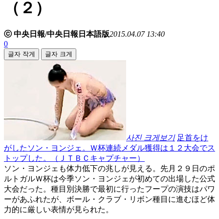
（２）
ⓒ 中央日報/中央日報日本語版
2015.04.07 13:40
0
글자 작게
글자 크게
사진 크게보기
足首をけ
がしたソン・ヨンジェ。Ｗ杯連続メダル獲得は１２大会でス
トップした。（ＪＴＢＣキャプチャー）
ソン・ヨンジェも体力低下の兆しが見える。先月２９日のポ
ルトガルＷ杯は今季ソン・ヨンジェが初めての出場した公式
大会だった。種目別決勝で最初に行ったフープの演技はパワ
ーがあふれたが、ボール・クラブ・リボン種目に進むほど体
力的に厳しい表情が見られた。