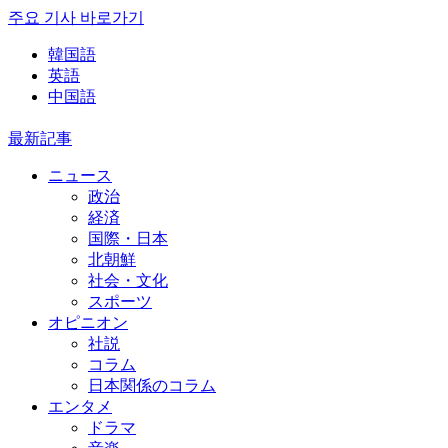
주요 기사 바로가기
韓国語
英語
中国語
最新記事
ニュース
政治
経済
国際・日本
北朝鮮
社会・文化
スポーツ
オピニオン
社説
コラム
日本関係のコラム
エンタメ
ドラマ