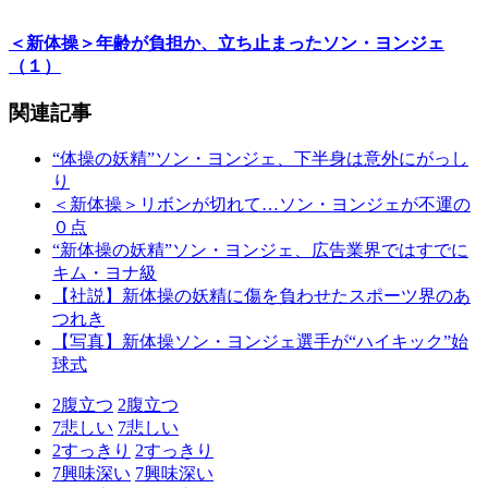
＜新体操＞年齢が負担か、立ち止まったソン・ヨンジェ
（１）
関連記事
“体操の妖精”ソン・ヨンジェ、下半身は意外にがっし
り
＜新体操＞リボンが切れて…ソン・ヨンジェが不運の
０点
“新体操の妖精”ソン・ヨンジェ、広告業界ではすでに
キム・ヨナ級
【社説】新体操の妖精に傷を負わせたスポーツ界のあ
つれき
【写真】新体操ソン・ヨンジェ選手が“ハイキック”始
球式
2
腹立つ
2
腹立つ
7
悲しい
7
悲しい
2
すっきり
2
すっきり
7
興味深い
7
興味深い