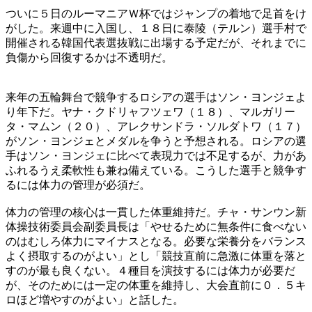
ついに５日のルーマニアＷ杯ではジャンプの着地で足首をけ
がした。来週中に入国し、１８日に泰陵（テルン）選手村で
開催される韓国代表選抜戦に出場する予定だが、それまでに
負傷から回復するかは不透明だ。
来年の五輪舞台で競争するロシアの選手はソン・ヨンジェよ
り年下だ。ヤナ・クドリャフツェワ（１８）、マルガリー
タ・マムン（２０）、アレクサンドラ・ソルダトワ（１７）
がソン・ヨンジェとメダルを争うと予想される。ロシアの選
手はソン・ヨンジェに比べて表現力では不足するが、力があ
ふれるうえ柔軟性も兼ね備えている。こうした選手と競争す
るには体力の管理が必須だ。
体力の管理の核心は一貫した体重維持だ。チャ・サンウン新
体操技術委員会副委員長は「やせるために無条件に食べない
のはむしろ体力にマイナスとなる。必要な栄養分をバランス
よく摂取するのがよい」とし「競技直前に急激に体重を落と
すのが最も良くない。４種目を演技するには体力が必要だ
が、そのためには一定の体重を維持し、大会直前に０．５キ
ロほど増やすのがよい」と話した。